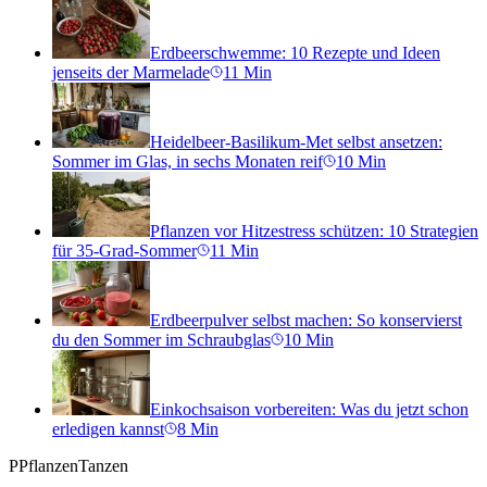
Erdbeerschwemme: 10 Rezepte und Ideen
jenseits der Marmelade
11
Min
Heidelbeer-Basilikum-Met selbst ansetzen:
Sommer im Glas, in sechs Monaten reif
10
Min
Pflanzen vor Hitzestress schützen: 10 Strategien
für 35-Grad-Sommer
11
Min
Erdbeerpulver selbst machen: So konservierst
du den Sommer im Schraubglas
10
Min
Einkochsaison vorbereiten: Was du jetzt schon
erledigen kannst
8
Min
P
PflanzenTanzen