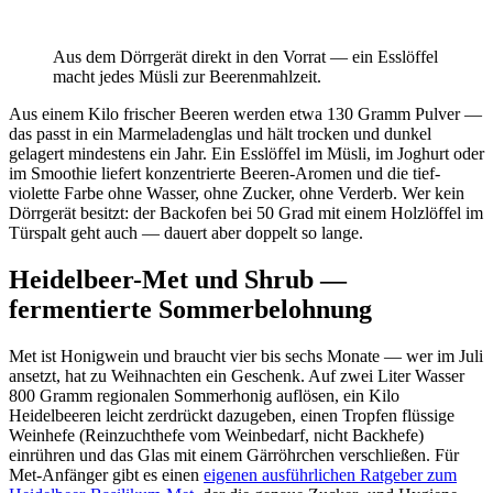
Aus dem Dörrgerät direkt in den Vorrat — ein Esslöffel
macht jedes Müsli zur Beerenmahlzeit.
Aus einem Kilo frischer Beeren werden etwa 130 Gramm Pulver —
das passt in ein Marmeladenglas und hält trocken und dunkel
gelagert mindestens ein Jahr. Ein Esslöffel im Müsli, im Joghurt oder
im Smoothie liefert konzentrierte Beeren-Aromen und die tief-
violette Farbe ohne Wasser, ohne Zucker, ohne Verderb. Wer kein
Dörrgerät besitzt: der Backofen bei 50 Grad mit einem Holzlöffel im
Türspalt geht auch — dauert aber doppelt so lange.
Heidelbeer-Met und Shrub —
fermentierte Sommerbelohnung
Met ist Honigwein und braucht vier bis sechs Monate — wer im Juli
ansetzt, hat zu Weihnachten ein Geschenk. Auf zwei Liter Wasser
800 Gramm regionalen Sommerhonig auflösen, ein Kilo
Heidelbeeren leicht zerdrückt dazugeben, einen Tropfen flüssige
Weinhefe (Reinzuchthefe vom Weinbedarf, nicht Backhefe)
einrühren und das Glas mit einem Gärröhrchen verschließen. Für
Met-Anfänger gibt es einen
eigenen ausführlichen Ratgeber zum