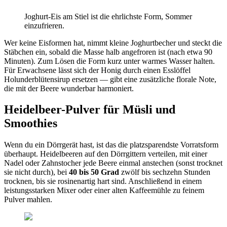
Joghurt-Eis am Stiel ist die ehrlichste Form, Sommer
einzufrieren.
Wer keine Eisformen hat, nimmt kleine Joghurtbecher und steckt die
Stäbchen ein, sobald die Masse halb angefroren ist (nach etwa 90
Minuten). Zum Lösen die Form kurz unter warmes Wasser halten.
Für Erwachsene lässt sich der Honig durch einen Esslöffel
Holunderblütensirup ersetzen — gibt eine zusätzliche florale Note,
die mit der Beere wunderbar harmoniert.
Heidelbeer-Pulver für Müsli und
Smoothies
Wenn du ein Dörrgerät hast, ist das die platzsparendste Vorratsform
überhaupt. Heidelbeeren auf den Dörrgittern verteilen, mit einer
Nadel oder Zahnstocher jede Beere einmal anstechen (sonst trocknet
sie nicht durch), bei
40 bis 50 Grad
zwölf bis sechzehn Stunden
trocknen, bis sie rosinenartig hart sind. Anschließend in einem
leistungsstarken Mixer oder einer alten Kaffeemühle zu feinem
Pulver mahlen.