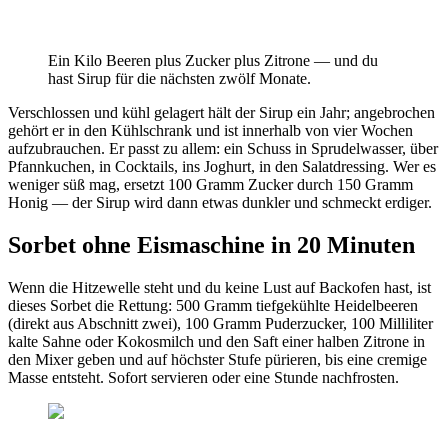
Ein Kilo Beeren plus Zucker plus Zitrone — und du
hast Sirup für die nächsten zwölf Monate.
Verschlossen und kühl gelagert hält der Sirup ein Jahr; angebrochen
gehört er in den Kühlschrank und ist innerhalb von vier Wochen
aufzubrauchen. Er passt zu allem: ein Schuss in Sprudelwasser, über
Pfannkuchen, in Cocktails, ins Joghurt, in den Salatdressing. Wer es
weniger süß mag, ersetzt 100 Gramm Zucker durch 150 Gramm
Honig — der Sirup wird dann etwas dunkler und schmeckt erdiger.
Sorbet ohne Eismaschine in 20 Minuten
Wenn die Hitzewelle steht und du keine Lust auf Backofen hast, ist
dieses Sorbet die Rettung: 500 Gramm tiefgekühlte Heidelbeeren
(direkt aus Abschnitt zwei), 100 Gramm Puderzucker, 100 Milliliter
kalte Sahne oder Kokosmilch und den Saft einer halben Zitrone in
den Mixer geben und auf höchster Stufe pürieren, bis eine cremige
Masse entsteht. Sofort servieren oder eine Stunde nachfrosten.