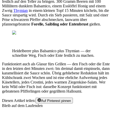
festlich auf den Teller zu bringen. 300 Gramm Beeren mit 100
Millilitern dunklem Balsamico, einem Esslöffel Honig und einem
Zweig
Thymian
in einem kleinen Topf 15 Minuten köcheln, bis die
Sauce sirupartig wird. Durch ein Sieb passieren, mit Salz und einer
Prise schwarzem Pfeffer abschmecken, lauwarm über
pfannengebratene
Forelle, Saibling oder Entenbrust
gießen.
Heidelbeere plus Balsamico plus Thymian — der
schnellste Weg, Fisch oder Ente festlich zu machen.
Funktioniert auch als Glasur fürs Grillen — den Fisch oder die Ente
in den letzten drei Minuten zwei- bis dreimal damit einpinseln, dann
karamellisiert die Sauce schön. Übrig gebliebene Reduktion hält im
Kühlschrank zwei Wochen und ist eine ehrliche Aufwertung jedes
Käsetellers, jedes Crostini, jedes warmen Ziegenkäse-Salats. Wer
kein Wild oder Fisch isst: dasselbe Konzept funktioniert mit
gebratenen Pfifferlingen oder gegrilltem Halloumi.
Diesen Artikel teilen:
Auf Pinterest pinnen
Bleib auf dem Laufenden