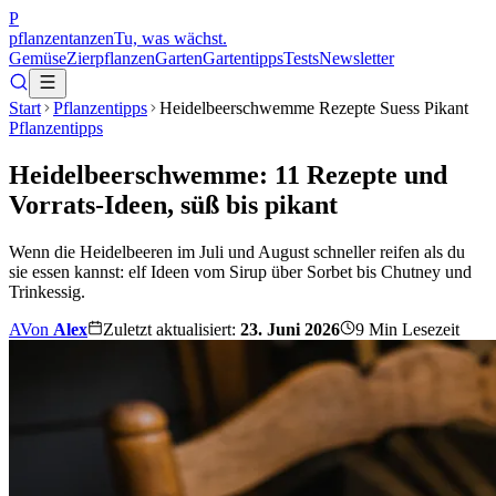
P
pflanzentanzen
Tu, was wächst.
Gemüse
Zierpflanzen
Garten
Gartentipps
Tests
Newsletter
Start
Pflanzentipps
Heidelbeerschwemme Rezepte Suess Pikant
Pflanzentipps
Heidelbeerschwemme: 11 Rezepte und
Vorrats-Ideen, süß bis pikant
Wenn die Heidelbeeren im Juli und August schneller reifen als du
sie essen kannst: elf Ideen vom Sirup über Sorbet bis Chutney und
Trinkessig.
A
Von
Alex
Zuletzt aktualisiert:
23. Juni 2026
9
Min Lesezeit