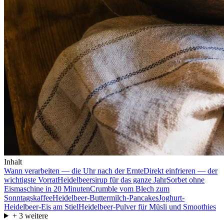
Inhalt
Wann verarbeiten — die Uhr nach der Ernte
Direkt einfrieren — der
wichtigste Vorrat
Heidelbeersirup für das ganze Jahr
Sorbet ohne
Eismaschine in 20 Minuten
Crumble vom Blech zum
Sonntagskaffee
Heidelbeer-Buttermilch-Pancakes
Joghurt-
Heidelbeer-Eis am Stiel
Heidelbeer-Pulver für Müsli und Smoothies
+
3
weitere