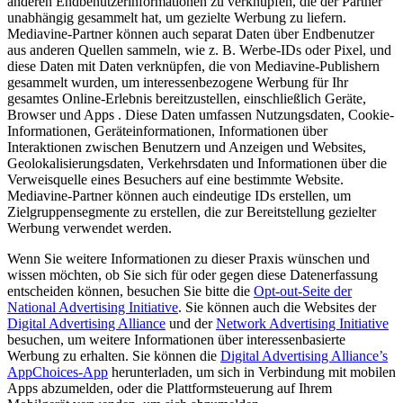
anderen Endbenutzerinformationen zu verknüpfen, die der Partner
unabhängig gesammelt hat, um gezielte Werbung zu liefern.
Mediavine-Partner können auch separat Daten über Endbenutzer
aus anderen Quellen sammeln, wie z. B. Werbe-IDs oder Pixel, und
diese Daten mit Daten verknüpfen, die von Mediavine-Publishern
gesammelt wurden, um interessenbezogene Werbung für Ihr
gesamtes Online-Erlebnis bereitzustellen, einschließlich Geräte,
Browser und Apps . Diese Daten umfassen Nutzungsdaten, Cookie-
Informationen, Geräteinformationen, Informationen über
Interaktionen zwischen Benutzern und Anzeigen und Websites,
Geolokalisierungsdaten, Verkehrsdaten und Informationen über die
Verweisquelle eines Besuchers auf eine bestimmte Website.
Mediavine-Partner können auch eindeutige IDs erstellen, um
Zielgruppensegmente zu erstellen, die zur Bereitstellung gezielter
Werbung verwendet werden.
Wenn Sie weitere Informationen zu dieser Praxis wünschen und
wissen möchten, ob Sie sich für oder gegen diese Datenerfassung
entscheiden können, besuchen Sie bitte die
Opt-out-Seite der
National Advertising Initiative
. Sie können auch die Websites der
Digital Advertising Alliance
und der
Network Advertising Initiative
besuchen, um weitere Informationen über interessenbasierte
Werbung zu erhalten. Sie können die
Digital Advertising Alliance’s
AppChoices-App
herunterladen, um sich in Verbindung mit mobilen
Apps abzumelden, oder die Plattformsteuerung auf Ihrem