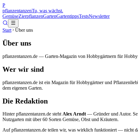
P
pflanzentanzen
Tu, was wächst.
Gemüse
Zierpflanzen
Garten
Gartentipps
Tests
Newsletter
Start
Über uns
Über uns
pflanzentanzen.de — Garten-Magazin von Hobbygärtnern für Hobbygärt
Wer wir sind
pflanzentanzen.de ist ein Magazin für Hobbygärtner und Pflanzenlieb
dem eigenen Garten.
Die Redaktion
Hinter pflanzentanzen.de steht
Alex Arndt
— Gründer und Autor. Seit 
Nutzgarten mit über 60 Sorten Gemüse, Obst und Kräutern.
Auf pflanzentanzen.de teilen wir, was wirklich funktioniert — nicht d