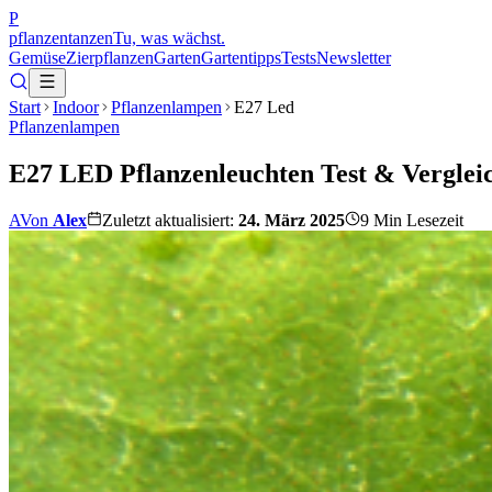
P
pflanzentanzen
Tu, was wächst.
Gemüse
Zierpflanzen
Garten
Gartentipps
Tests
Newsletter
Start
Indoor
Pflanzenlampen
E27 Led
Pflanzenlampen
E27 LED Pflanzenleuchten Test & Verglei
A
Von
Alex
Zuletzt aktualisiert:
24. März 2025
9
Min Lesezeit