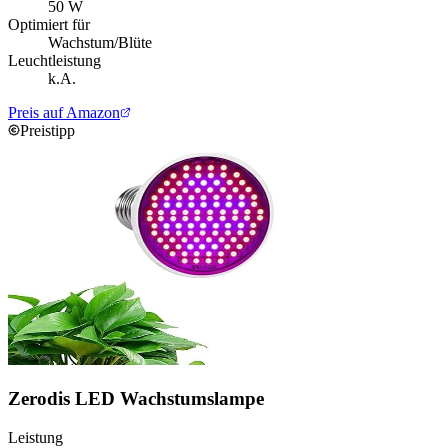
50 W
Optimiert für
Wachstum/Blüte
Leuchtleistung
k.A.
Preis auf Amazon
Preistipp
Zerodis LED Wachstumslampe
Leistung