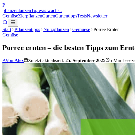
P
pflanzentanzen
Tu, was wächst.
Gemüse
Zierpflanzen
Garten
Gartentipps
Tests
Newsletter
Start
Pflanzentipps
Nutzpflanzen
Gemuese
Porree Ernten
Gemüse
Porree ernten – die besten Tipps zum Er
A
Von
Alex
Zuletzt aktualisiert:
25. September 2025
5
Min Leseze