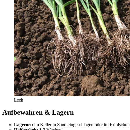
Leek
Aufbewahren & Lagern
Lagerort:
im Keller in Sand eingeschlagen oder im Kühlschra
Haltbarkeit:
1-2 Wochen