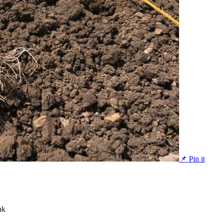
📌 Pin it
nk