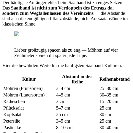
Der häufigste Anfängerfehler beim Saatband ist zu enges Setzen.
Das
Saatband ist nicht zum Verdoppeln des Ertrags da,
sondern zum Wegfallenlassen des Vereinzelns
— die Abstände
sind also die endgültigen Pflanzabstände, nicht Aussaatabstände im
klassischen Sinne.
Lieber großzügig spacen als zu eng — Möhren auf vier
Zentimeter sparen dir später jede Lupe.
Hier die bewährten Werte für die häufigsten Saatband-Kulturen:
Abstand in der
Kultur
Reihenabstand
Reihe
Möhren (Frühsorten)
3–4 cm
25–30 cm
Möhren (Lagersorten)
4–5 cm
30–35 cm
Radieschen
3 cm
15–20 cm
Pflücksalat
5–7 cm
25 cm
Kopfsalat
25 cm
30 cm
Petersilie
3–5 cm
25 cm
Pastinake
8–10 cm
30–40 cm