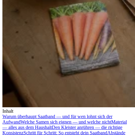
Inhalt
Warum überhaupt Saatband — und für wen lohnt sich der
Aufwand
Welche Samen sich eignen — und welche nicht
Material
— alles aus dem Haushalt
Den Kleister anrühren — die richtige
Konsistenz
Schritt für Schritt: So entsteht dein Saatband
Abstände