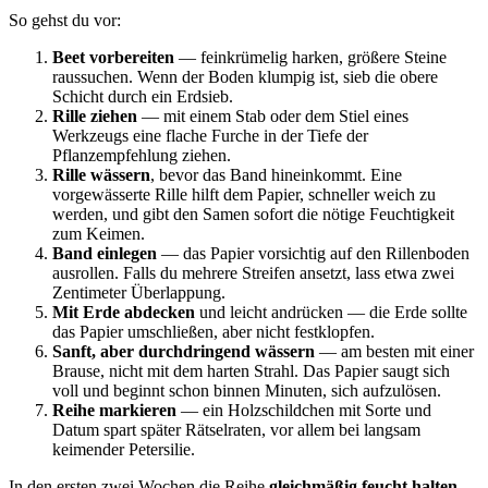
So gehst du vor:
Beet vorbereiten
— feinkrümelig harken, größere Steine
raussuchen. Wenn der Boden klumpig ist, sieb die obere
Schicht durch ein Erdsieb.
Rille ziehen
— mit einem Stab oder dem Stiel eines
Werkzeugs eine flache Furche in der Tiefe der
Pflanzempfehlung ziehen.
Rille wässern
, bevor das Band hineinkommt. Eine
vorgewässerte Rille hilft dem Papier, schneller weich zu
werden, und gibt den Samen sofort die nötige Feuchtigkeit
zum Keimen.
Band einlegen
— das Papier vorsichtig auf den Rillenboden
ausrollen. Falls du mehrere Streifen ansetzt, lass etwa zwei
Zentimeter Überlappung.
Mit Erde abdecken
und leicht andrücken — die Erde sollte
das Papier umschließen, aber nicht festklopfen.
Sanft, aber durchdringend wässern
— am besten mit einer
Brause, nicht mit dem harten Strahl. Das Papier saugt sich
voll und beginnt schon binnen Minuten, sich aufzulösen.
Reihe markieren
— ein Holzschildchen mit Sorte und
Datum spart später Rätselraten, vor allem bei langsam
keimender Petersilie.
In den ersten zwei Wochen die Reihe
gleichmäßig feucht halten
.