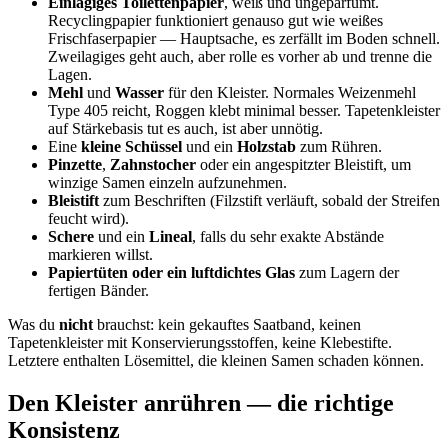
Einlagiges Toilettenpapier
, weiß und ungeparfümt.
Recyclingpapier funktioniert genauso gut wie weißes
Frischfaserpapier — Hauptsache, es zerfällt im Boden schnell.
Zweilagiges geht auch, aber rolle es vorher ab und trenne die
Lagen.
Mehl
und
Wasser
für den Kleister. Normales Weizenmehl
Type 405 reicht, Roggen klebt minimal besser. Tapetenkleister
auf Stärkebasis tut es auch, ist aber unnötig.
Eine
kleine Schüssel
und ein
Holzstab
zum Rühren.
Pinzette
,
Zahnstocher
oder ein angespitzter Bleistift, um
winzige Samen einzeln aufzunehmen.
Bleistift
zum Beschriften (Filzstift verläuft, sobald der Streifen
feucht wird).
Schere
und ein
Lineal
, falls du sehr exakte Abstände
markieren willst.
Papiertüten oder ein luftdichtes Glas
zum Lagern der
fertigen Bänder.
Was du
nicht
brauchst: kein gekauftes Saatband, keinen
Tapetenkleister mit Konservierungsstoffen, keine Klebestifte.
Letztere enthalten Lösemittel, die kleinen Samen schaden können.
Den Kleister anrühren — die richtige
Konsistenz