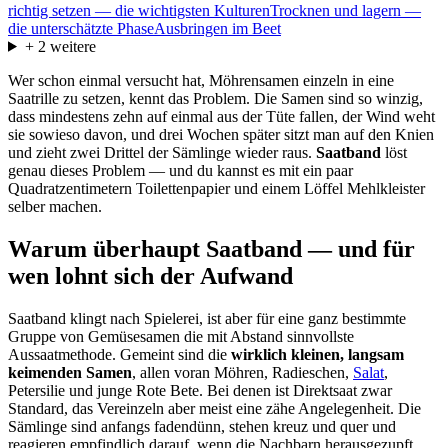
richtig setzen — die wichtigsten Kulturen
Trocknen und lagern —
die unterschätzte Phase
Ausbringen im Beet
+
2
weitere
Wer schon einmal versucht hat, Möhrensamen einzeln in eine
Saatrille zu setzen, kennt das Problem. Die Samen sind so winzig,
dass mindestens zehn auf einmal aus der Tüte fallen, der Wind weht
sie sowieso davon, und drei Wochen später sitzt man auf den Knien
und zieht zwei Drittel der Sämlinge wieder raus.
Saatband
löst
genau dieses Problem — und du kannst es mit ein paar
Quadratzentimetern Toilettenpapier und einem Löffel Mehlkleister
selber machen.
Warum überhaupt Saatband — und für
wen lohnt sich der Aufwand
Saatband klingt nach Spielerei, ist aber für eine ganz bestimmte
Gruppe von Gemüsesamen die mit Abstand sinnvollste
Aussaatmethode. Gemeint sind die
wirklich kleinen, langsam
keimenden Samen
, allen voran Möhren, Radieschen,
Salat
,
Petersilie und junge Rote Bete. Bei denen ist Direktsaat zwar
Standard, das Vereinzeln aber meist eine zähe Angelegenheit. Die
Sämlinge sind anfangs fadendünn, stehen kreuz und quer und
reagieren empfindlich darauf, wenn die Nachbarn herausgezupft