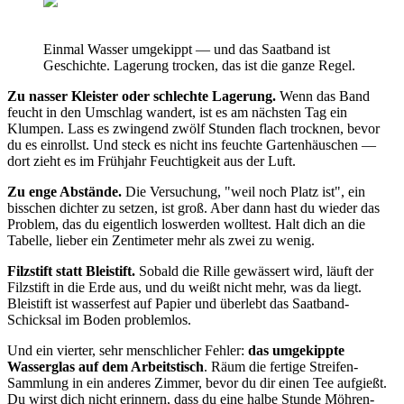
Einmal Wasser umgekippt — und das Saatband ist
Geschichte. Lagerung trocken, das ist die ganze Regel.
Zu nasser Kleister oder schlechte Lagerung.
Wenn das Band
feucht in den Umschlag wandert, ist es am nächsten Tag ein
Klumpen. Lass es zwingend zwölf Stunden flach trocknen, bevor
du es einrollst. Und steck es nicht ins feuchte Gartenhäuschen —
dort zieht es im Frühjahr Feuchtigkeit aus der Luft.
Zu enge Abstände.
Die Versuchung, "weil noch Platz ist", ein
bisschen dichter zu setzen, ist groß. Aber dann hast du wieder das
Problem, das du eigentlich loswerden wolltest. Halt dich an die
Tabelle, lieber ein Zentimeter mehr als zwei zu wenig.
Filzstift statt Bleistift.
Sobald die Rille gewässert wird, läuft der
Filzstift in die Erde aus, und du weißt nicht mehr, was da liegt.
Bleistift ist wasserfest auf Papier und überlebt das Saatband-
Schicksal im Boden problemlos.
Und ein vierter, sehr menschlicher Fehler:
das umgekippte
Wasserglas auf dem Arbeitstisch
. Räum die fertige Streifen-
Sammlung in ein anderes Zimmer, bevor du dir einen Tee aufgießt.
Du wirst dich nicht erinnern, dass du eine halbe Stunde Möhren-