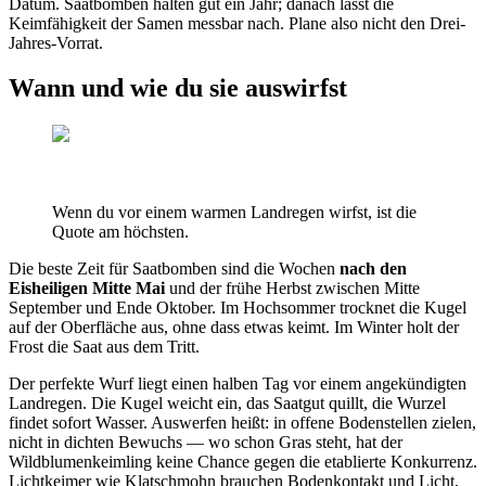
Datum. Saatbomben halten gut ein Jahr; danach lässt die
Keimfähigkeit der Samen messbar nach. Plane also nicht den Drei-
Jahres-Vorrat.
Wann und wie du sie auswirfst
Wenn du vor einem warmen Landregen wirfst, ist die
Quote am höchsten.
Die beste Zeit für Saatbomben sind die Wochen
nach den
Eisheiligen Mitte Mai
und der frühe Herbst zwischen Mitte
September und Ende Oktober. Im Hochsommer trocknet die Kugel
auf der Oberfläche aus, ohne dass etwas keimt. Im Winter holt der
Frost die Saat aus dem Tritt.
Der perfekte Wurf liegt einen halben Tag vor einem angekündigten
Landregen. Die Kugel weicht ein, das Saatgut quillt, die Wurzel
findet sofort Wasser. Auswerfen heißt: in offene Bodenstellen zielen,
nicht in dichten Bewuchs — wo schon Gras steht, hat der
Wildblumenkeimling keine Chance gegen die etablierte Konkurrenz.
Lichtkeimer wie Klatschmohn brauchen Bodenkontakt und Licht,