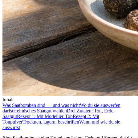
Inhalt
Was Saatbomben sind — und was nicht
Wo du sie auswerfen
darfst
Heimisches Saatgut wählen
Drei Zutaten: Ton, Erde,
Saatgut
Rezept 1: Mit Modellier-Ton
Rezept 2: Mit
Tonpulver
Trocknen, lagern, beschriften
Wann und wie du sie
auswirfst
Eine Saatbombe ist eine Kugel aus Lehm, Erde und Samen, die du