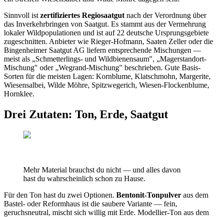
Sinnvoll ist
zertifiziertes Regiosaatgut
nach der Verordnung über
das Inverkehrbringen von Saatgut. Es stammt aus der Vermehrung
lokaler Wildpopulationen und ist auf 22 deutsche Ursprungsgebiete
zugeschnitten. Anbieter wie Rieger-Hofmann, Saaten Zeller oder die
Bingenheimer Saatgut AG liefern entsprechende Mischungen —
meist als „Schmetterlings- und Wildbienensaum", „Magerstandort-
Mischung" oder „Wegrand-Mischung" beschrieben. Gute Basis-
Sorten für die meisten Lagen: Kornblume, Klatschmohn, Margerite,
Wiesensalbei, Wilde Möhre, Spitzwegerich, Wiesen-Flockenblume,
Hornklee.
Drei Zutaten: Ton, Erde, Saatgut
Mehr Material brauchst du nicht — und alles davon
hast du wahrscheinlich schon zu Hause.
Für den Ton hast du zwei Optionen.
Bentonit-Tonpulver
aus dem
Bastel- oder Reformhaus ist die saubere Variante — fein,
geruchsneutral, mischt sich willig mit Erde. Modellier-Ton aus dem