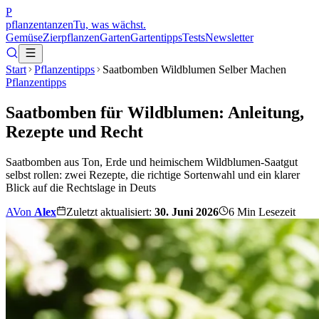
P
pflanzentanzen
Tu, was wächst.
Gemüse
Zierpflanzen
Garten
Gartentipps
Tests
Newsletter
Start
Pflanzentipps
Saatbomben Wildblumen Selber Machen
Pflanzentipps
Saatbomben für Wildblumen: Anleitung,
Rezepte und Recht
Saatbomben aus Ton, Erde und heimischem Wildblumen-Saatgut
selbst rollen: zwei Rezepte, die richtige Sortenwahl und ein klarer
Blick auf die Rechtslage in Deuts
A
Von
Alex
Zuletzt aktualisiert:
30. Juni 2026
6
Min Lesezeit