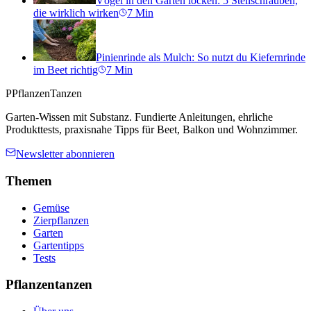
Vögel in den Garten locken: 5 Stellschrauben,
die wirklich wirken
7
Min
Pinienrinde als Mulch: So nutzt du Kiefernrinde
im Beet richtig
7
Min
P
PflanzenTanzen
Garten-Wissen mit Substanz. Fundierte Anleitungen, ehrliche
Produkttests, praxisnahe Tipps für Beet, Balkon und Wohnzimmer.
Newsletter abonnieren
Themen
Gemüse
Zierpflanzen
Garten
Gartentipps
Tests
Pflanzentanzen