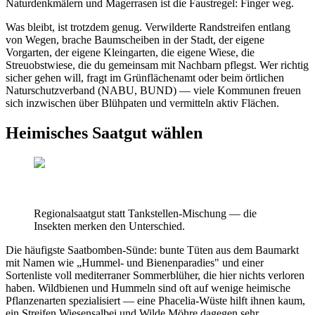
Naturdenkmälern und Magerrasen ist die Faustregel: Finger weg.
Was bleibt, ist trotzdem genug. Verwilderte Randstreifen entlang
von Wegen, brache Baumscheiben in der Stadt, der eigene
Vorgarten, der eigene Kleingarten, die eigene Wiese, die
Streuobstwiese, die du gemeinsam mit Nachbarn pflegst. Wer richtig
sicher gehen will, fragt im Grünflächenamt oder beim örtlichen
Naturschutzverband (NABU, BUND) — viele Kommunen freuen
sich inzwischen über Blühpaten und vermitteln aktiv Flächen.
Heimisches Saatgut wählen
Regionalsaatgut statt Tankstellen-Mischung — die
Insekten merken den Unterschied.
Die häufigste Saatbomben-Sünde: bunte Tüten aus dem Baumarkt
mit Namen wie „Hummel- und Bienenparadies" und einer
Sortenliste voll mediterraner Sommerblüher, die hier nichts verloren
haben. Wildbienen und Hummeln sind oft auf wenige heimische
Pflanzenarten spezialisiert — eine Phacelia-Wüste hilft ihnen kaum,
ein Streifen Wiesensalbei und Wilde Möhre dagegen sehr.