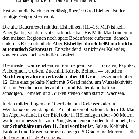
Tomatenpflanze mit Tau auf den Blättern.
Erst wenn die Nächte zuverlässig über 10 Grad bleiben, ist der
richtige Zeitpunkt erreicht.
Die alte Bauernregel mit den Eisheiligen (11.–15. Mai) ist kein
Aberglaube, sondern statistisch belastbar: Bis Mitte Mai können in
den meisten Regionen noch späte Bodenfröste auftreten, danach
sinkt das Risiko deutlich. Aber
Eisheilige durch heißt noch nicht
automatisch Saisonstart
. Entscheidend ist nicht der Kalender,
sondern was nachts wirklich passiert.
Die meisten wärmeliebenden Sommergemüse — Tomaten, Paprika,
Auberginen, Gurken, Zucchini, Kürbis, Bohnen — brauchen
Nachttemperaturen verlässlich über 10 Grad
, besser noch über
12. Eine einzige kalte Nacht mit 5 Grad reicht, um Wurzelaktivität
für eine Woche herunterzufahren und Blätter dauerhaft zu
schädigen. Tomaten und Gurken stehen dann statt zu wachsen.
In den milden Lagen am Oberrhein, am Bodensee oder in
Weinbaugebieten klappt das Auspflanzen oft schon ab dem 10. Mai.
Im Alpenvorland, in der Eifel oder in Höhenlagen über 400 Metern
wartet man besser bis zum Pfingstwochenende oder, traditionell, bis
zur
Schafskälte um den 11. Juni vorüber ist
. Salate, Kohlrabi,
Brokkoli und Erbsen vertragen dagegen 5 Grad ohne Murren — die
dürfen schon Ende April raus.