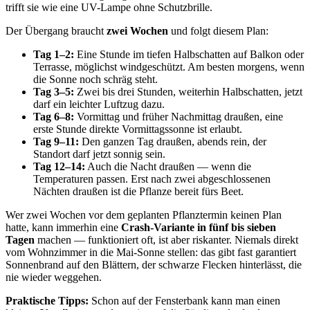
trifft sie wie eine UV-Lampe ohne Schutzbrille.
Der Übergang braucht
zwei Wochen
und folgt diesem Plan:
Tag 1–2:
Eine Stunde im tiefen Halbschatten auf Balkon oder
Terrasse, möglichst windgeschützt. Am besten morgens, wenn
die Sonne noch schräg steht.
Tag 3–5:
Zwei bis drei Stunden, weiterhin Halbschatten, jetzt
darf ein leichter Luftzug dazu.
Tag 6–8:
Vormittag und früher Nachmittag draußen, eine
erste Stunde direkte Vormittagssonne ist erlaubt.
Tag 9–11:
Den ganzen Tag draußen, abends rein, der
Standort darf jetzt sonnig sein.
Tag 12–14:
Auch die Nacht draußen — wenn die
Temperaturen passen. Erst nach zwei abgeschlossenen
Nächten draußen ist die Pflanze bereit fürs Beet.
Wer zwei Wochen vor dem geplanten Pflanztermin keinen Plan
hatte, kann immerhin eine
Crash-Variante in fünf bis sieben
Tagen
machen — funktioniert oft, ist aber riskanter. Niemals direkt
vom Wohnzimmer in die Mai-Sonne stellen: das gibt fast garantiert
Sonnenbrand auf den Blättern, der schwarze Flecken hinterlässt, die
nie wieder weggehen.
Praktische Tipps:
Schon auf der Fensterbank kann man einen