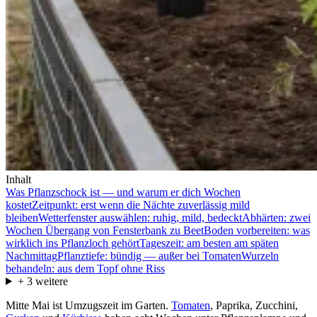
Inhalt
Was Pflanzschock ist — und warum er dich Wochen
kostet
Zeitpunkt: erst wenn die Nächte zuverlässig mild
bleiben
Wetterfenster auswählen: ruhig, mild, bedeckt
Abhärten: zwei
Wochen Übergang von Fensterbank zu Beet
Boden vorbereiten: was
wirklich ins Pflanzloch gehört
Tageszeit: am besten am späten
Nachmittag
Pflanztiefe: bündig — außer bei Tomaten
Wurzeln
behandeln: aus dem Topf ohne Riss
+
3
weitere
Mitte Mai ist Umzugszeit im Garten.
Tomaten
, Paprika, Zucchini,