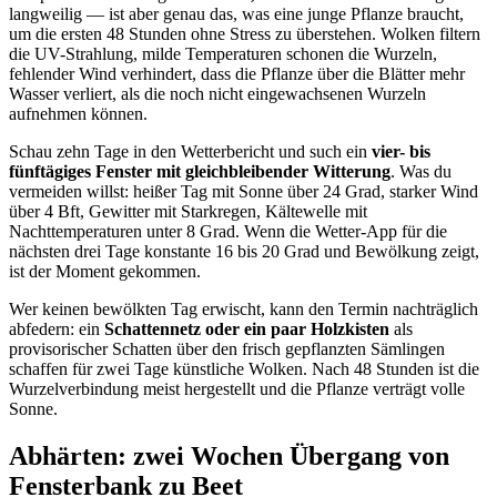
langweilig — ist aber genau das, was eine junge Pflanze braucht,
um die ersten 48 Stunden ohne Stress zu überstehen. Wolken filtern
die UV-Strahlung, milde Temperaturen schonen die Wurzeln,
fehlender Wind verhindert, dass die Pflanze über die Blätter mehr
Wasser verliert, als die noch nicht eingewachsenen Wurzeln
aufnehmen können.
Schau zehn Tage in den Wetterbericht und such ein
vier- bis
fünftägiges Fenster mit gleichbleibender Witterung
. Was du
vermeiden willst: heißer Tag mit Sonne über 24 Grad, starker Wind
über 4 Bft, Gewitter mit Starkregen, Kältewelle mit
Nachttemperaturen unter 8 Grad. Wenn die Wetter-App für die
nächsten drei Tage konstante 16 bis 20 Grad und Bewölkung zeigt,
ist der Moment gekommen.
Wer keinen bewölkten Tag erwischt, kann den Termin nachträglich
abfedern: ein
Schattennetz oder ein paar Holzkisten
als
provisorischer Schatten über den frisch gepflanzten Sämlingen
schaffen für zwei Tage künstliche Wolken. Nach 48 Stunden ist die
Wurzelverbindung meist hergestellt und die Pflanze verträgt volle
Sonne.
Abhärten: zwei Wochen Übergang von
Fensterbank zu Beet