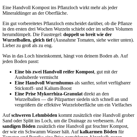
Eine Handvoll Kompost ins Pflanzloch wirkt mehr als jeder
Mineraldünger an der Oberfläche.
Ein gut vorbereitetes Pflanzloch entscheidet darüber, ob die Pflanze
in den ersten drei Wochen Wurzeln schiebt oder im selben Volumen
herumdümpelt. Die Faustregel:
doppelt so breit wie der
Wurzelballen, gleich tief
(Ausnahme Tomaten, siehe weiter unten).
Lieber zu groß als zu eng.
Was in das Loch hineinkommt, hängt von deinem Boden ab. Auf
jeden Boden passt:
Eine bis zwei Handvoll reifer Kompost
, gut mit der
Aushuberde vermischt
Eine Handvoll Wurmhumus
als sanfter, sofort verfügbarer
Stickstoff- und Kalium-Boost
Eine Prise Mykorrhiza-Granulat
direkt an den
Wurzelballen — die Pilzpartner siedeln sich schnell an und
vergrößern die effektive Wurzeloberfläche um ein Vielfaches
Auf
schweren Lehmböden
kommt zusätzlich eine Handvoll grober
Sand oder Splitt ins Loch, um die Drainage zu verbessern. Auf
sandigen Böden
zusätzlich eine Handvoll gut feuchter Kompost,
der wie ein Schwamm Wasser hält. Auf
kalkarmen Böden
für