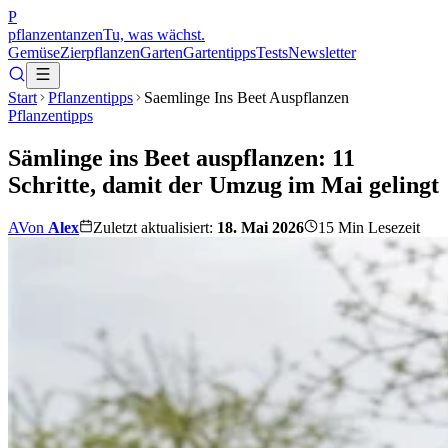
P
pflanzentanzen
Tu, was wächst.
Gemüse
Zierpflanzen
Garten
Gartentipps
Tests
Newsletter
Start
Pflanzentipps
Saemlinge Ins Beet Auspflanzen
Pflanzentipps
Sämlinge ins Beet auspflanzen: 11
Schritte, damit der Umzug im Mai gelingt
A
Von
Alex
Zuletzt aktualisiert:
18. Mai 2026
15
Min Lesezeit