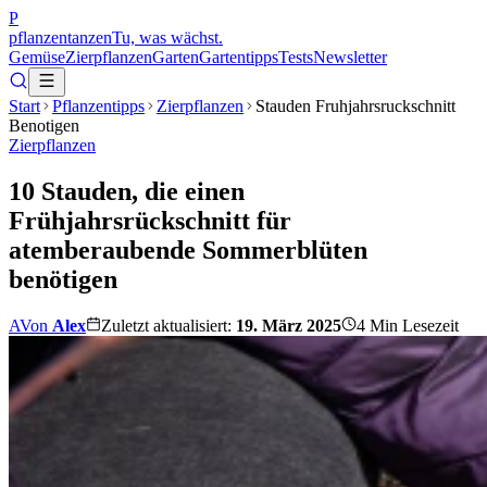
P
pflanzentanzen
Tu, was wächst.
Gemüse
Zierpflanzen
Garten
Gartentipps
Tests
Newsletter
Start
Pflanzentipps
Zierpflanzen
Stauden Fruhjahrsruckschnitt
Benotigen
Zierpflanzen
10 Stauden, die einen
Frühjahrsrückschnitt für
atemberaubende Sommerblüten
benötigen
A
Von
Alex
Zuletzt aktualisiert:
19. März 2025
4
Min Lesezeit