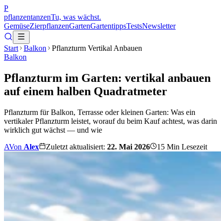
P
pflanzentanzen
Tu, was wächst.
Gemüse
Zierpflanzen
Garten
Gartentipps
Tests
Newsletter
Start
Balkon
Pflanzturm Vertikal Anbauen
Balkon
Pflanzturm im Garten: vertikal anbauen
auf einem halben Quadratmeter
Pflanzturm für Balkon, Terrasse oder kleinen Garten: Was ein
vertikaler Pflanzturm leistet, worauf du beim Kauf achtest, was darin
wirklich gut wächst — und wie
A
Von
Alex
Zuletzt aktualisiert:
22. Mai 2026
15
Min Lesezeit