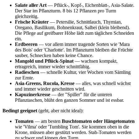
Salate aller Art
— Pflück-, Kopf-, Eichenblatt-, Asia-Salate.
Der Star im Pflanzturm. 8 bis 12 Pflanzen pro Turm
gleichzeitig.
Frische Kräuter
— Petersilie, Schnittlauch, Thymian,
Oregano, Basilikum, Bohnenkraut, Salbei (klein bleibend).
Die Pflege auf greifbarer Höhe lädt zum täglichen Schneiden
ein.
Erdbeeren
— vor allem immer tragende Sorten wie 'Mara
des Bois' oder 'Charlotte'. Im Pflanzturm bleiben die Früchte
sauber, Schnecken haben keine Chance.
Mangold und Pflück-Spinat
— wachsen kompakt,
ertragreich, immer wieder schnittfähig.
Radieschen
— schnelle Kultur, vier Wochen vom Sämling
zur Ernte.
Asia-Greens, Rucola, Kresse
— alles, was schnell wächst
und immer wieder geschnitten wird.
Kapuzinerkresse
— der "Spiller" für die unteren
Pflanztaschen, blüht den ganzen Sommer und ist essbar.
Bedingt geeignet
(geht, aber nicht ideal):
Tomaten
— am besten
Buschtomaten oder Hängetomaten
wie 'Vilma' oder 'Tumbling Tom'. Sie kommen oben in die
Krone, müssen aber gestützt werden. Stab-Tomaten werden
zu schwer und kippen den Turm.