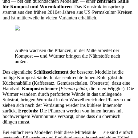
und — bei den durchdachten Modellen — einer
zentralen Säule
für Kompost und Wurmkulturen
. Das Konstruktionsprinzip
stammt aus den frühen 2010er-Jahren aus US-Permakultur-Kreisen
und ist mittlerweile in vielen Varianten erhältlich.
Außen wachsen die Pflanzen, in der Mitte arbeitet der
Kompost — und Würmer bringen die Nährstoffe nach
außen.
Das eigentliche
Schlüsselelement
der besseren Modelle ist die
mittige Kompost-Säule. In das senkrechte Innen-Rohr gibst du
Küchenabfälle (Kaffeesatz, Gemüseschalen, Obstreste), dazu eine
Handvoll
Kompostwürmer
(
Eisenia fetida
, die roten Wiggler). Die
Würmer wandern durch perforierte Wände in das umliegende
Substrat, bringen Wurmkot in den Wurzelbereich der Pflanzen und
ziehen sich nach der Verdauung wieder ins kühlere Innenrohr
zurück.
Ergebnis:
Die Pflanzen werden von innen heraus mit
hochwertigem Wurmhumus versorgt, ohne dass du chemisch
düngen musst.
Bei einfacheren Modellen fehlt diese Mittelsäule — sie sind einfach
gestapelte Pflanzringe und funktionieren wie mehrstöckige Kübel.