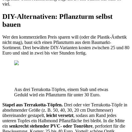
viel.
DIY-Alternativen: Pflanzturm selbst
bauen
Wer den kommerziellen Preis sparen will (oder die Plastik-Ästhetik
nicht mag), baut sich einen Pflanzturm aus dem Baumarkt-
Sortiment. Drei bewährte DIY-Varianten kosten zwischen 25 und 80
Euro und sind in zwei bis vier Stunden fertig.
Aus drei Terrakotta-Töpfen, einem Stab und etwas
Geduld wird ein Pflanzturm für unter 30 Euro.
Stapel aus Terrakotta-Töpfen.
Drei oder vier Terrakotta-Töpfe in
abnehmender Größe (z. B. 50, 40, 30, 20 cm Durchmesser)
übereinander gestapelt,
leicht versetzt
, sodass am Rand jedes
unteren Topfes ein Halbmond Pflanzfläche frei bleibt. In die Mitte
ein
senkrecht stehender PVC- oder Tonröhre
, perforiert für die
Bewässerung. Kosten: 25 bis 40 Euro. Vorteil: schöne Optik,