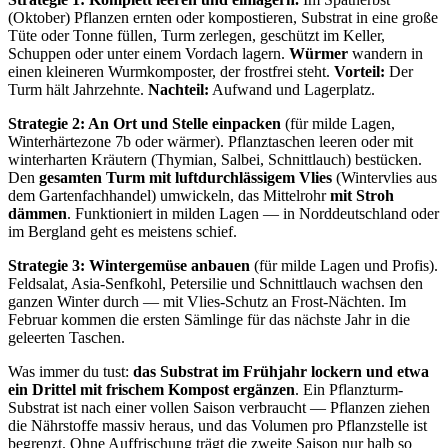
(Oktober) Pflanzen ernten oder kompostieren, Substrat in eine große
Tüte oder Tonne füllen, Turm zerlegen, geschützt im Keller,
Schuppen oder unter einem Vordach lagern.
Würmer
wandern in
einen kleineren Wurmkomposter, der frostfrei steht.
Vorteil:
Der
Turm hält Jahrzehnte.
Nachteil:
Aufwand und Lagerplatz.
Strategie 2: An Ort und Stelle einpacken
(für milde Lagen,
Winterhärtezone 7b oder wärmer). Pflanztaschen leeren oder mit
winterharten Kräutern (Thymian, Salbei, Schnittlauch) bestücken.
Den
gesamten Turm mit luftdurchlässigem Vlies
(Wintervlies aus
dem Gartenfachhandel) umwickeln, das Mittelrohr
mit Stroh
dämmen
. Funktioniert in milden Lagen — in Norddeutschland oder
im Bergland geht es meistens schief.
Strategie 3: Wintergemüse anbauen
(für milde Lagen und Profis).
Feldsalat, Asia-Senfkohl, Petersilie und Schnittlauch wachsen den
ganzen Winter durch — mit Vlies-Schutz an Frost-Nächten. Im
Februar kommen die ersten Sämlinge für das nächste Jahr in die
geleerten Taschen.
Was immer du tust:
das Substrat im Frühjahr lockern und etwa
ein Drittel mit frischem Kompost ergänzen
. Ein Pflanzturm-
Substrat ist nach einer vollen Saison verbraucht — Pflanzen ziehen
die Nährstoffe massiv heraus, und das Volumen pro Pflanzstelle ist
begrenzt. Ohne Auffrischung trägt die zweite Saison nur halb so