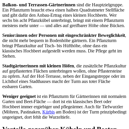
Balkon- und Terrassen-Gärtnerinnen
sind die Hauptzielgruppe.
Ein Pflanzturm braucht etwa einen halben Quadratmeter Stellfläche
und gibt dafür den Anbau-Ertrag eines kleinen Hochbeets. Wer
sechs bis acht Pflanzkübel unterbringt, bringt mit einem Pflanzturm
meistens mehr unter — und alles auf greifbarer Höhe ohne Bücken.
Senior:innen oder Personen mit eingeschränkter Beweglichkeit
,
die nicht mehr bequem in Bodenhöhe gärtnern. Ein Pflanzturm
bringt Pflanzkultur auf Tisch- bis Hüfthöhe, ohne dass ein
klassisches Hochbeet aufgestellt werden muss. Die Pflege geht im
Stehen.
Stadtgärtnerinnen mit kleinen Höfen
, die zusätzliche Pflanzkultur
auf gepflasterten Flächen unterbringen wollen, ohne Pflastersteine
zu opfern. Auf der Hof-Terrasse, neben der Eingangstreppe oder im
Lichthof eines Stadthauses macht der Turm aus toter Fläche
essbaren Garten.
Weniger geeignet
ist ein Pflanzturm für Gärtnerinnen mit normalem
Garten und Beet-Fläche — dort ist ein klassisches Beet oder
Hochbeet immer ergiebiger und pflegeärmer. Auch für Tiefwurzler
(Möhren, Pastinaken,
Kürbis
am Boden) ist der Turm prinzipbedingt
ungeeignet, dort fehlt die Wurzeltiefe.