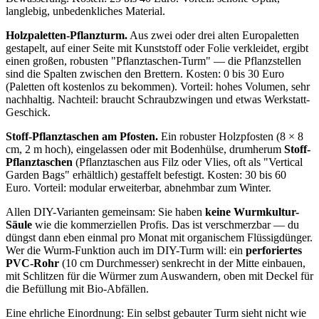
langlebig, unbedenkliches Material.
Holzpaletten-Pflanzturm.
Aus zwei oder drei alten Europaletten
gestapelt, auf einer Seite mit Kunststoff oder Folie verkleidet, ergibt
einen großen, robusten "Pflanztaschen-Turm" — die Pflanzstellen
sind die Spalten zwischen den Brettern. Kosten: 0 bis 30 Euro
(Paletten oft kostenlos zu bekommen). Vorteil: hohes Volumen, sehr
nachhaltig. Nachteil: braucht Schraubzwingen und etwas Werkstatt-
Geschick.
Stoff-Pflanztaschen am Pfosten.
Ein robuster Holzpfosten (8 × 8
cm, 2 m hoch), eingelassen oder mit Bodenhülse, drumherum
Stoff-
Pflanztaschen
(Pflanztaschen aus Filz oder Vlies, oft als "Vertical
Garden Bags" erhältlich) gestaffelt befestigt. Kosten: 30 bis 60
Euro. Vorteil: modular erweiterbar, abnehmbar zum Winter.
Allen DIY-Varianten gemeinsam: Sie haben
keine Wurmkultur-
Säule
wie die kommerziellen Profis. Das ist verschmerzbar — du
düngst dann eben einmal pro Monat mit organischem Flüssigdünger.
Wer die Wurm-Funktion auch im DIY-Turm will: ein
perforiertes
PVC-Rohr
(10 cm Durchmesser) senkrecht in der Mitte einbauen,
mit Schlitzen für die Würmer zum Auswandern, oben mit Deckel für
die Befüllung mit Bio-Abfällen.
Eine ehrliche Einordnung: Ein selbst gebauter Turm sieht nicht wie