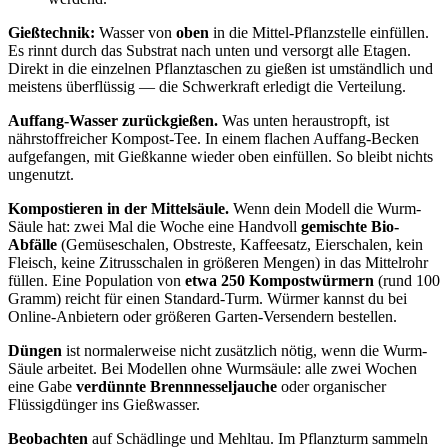
Gießtechnik:
Wasser von
oben
in die Mittel-Pflanzstelle einfüllen.
Es rinnt durch das Substrat nach unten und versorgt alle Etagen.
Direkt in die einzelnen Pflanztaschen zu gießen ist umständlich und
meistens überflüssig — die Schwerkraft erledigt die Verteilung.
Auffang-Wasser zurückgießen.
Was unten heraustropft, ist
nährstoffreicher Kompost-Tee. In einem flachen Auffang-Becken
aufgefangen, mit Gießkanne wieder oben einfüllen. So bleibt nichts
ungenutzt.
Kompostieren in der Mittelsäule.
Wenn dein Modell die Wurm-
Säule hat: zwei Mal die Woche eine Handvoll
gemischte Bio-
Abfälle
(Gemüseschalen, Obstreste, Kaffeesatz, Eierschalen, kein
Fleisch, keine Zitrusschalen in größeren Mengen) in das Mittelrohr
füllen. Eine Population von
etwa 250 Kompostwürmern
(rund 100
Gramm) reicht für einen Standard-Turm. Würmer kannst du bei
Online-Anbietern oder größeren Garten-Versendern bestellen.
Düngen
ist normalerweise nicht zusätzlich nötig, wenn die Wurm-
Säule arbeitet. Bei Modellen ohne Wurmsäule: alle zwei Wochen
eine Gabe
verdünnte Brennnesseljauche
oder organischer
Flüssigdünger ins Gießwasser.
Beobachten
auf Schädlinge und Mehltau. Im Pflanzturm sammeln