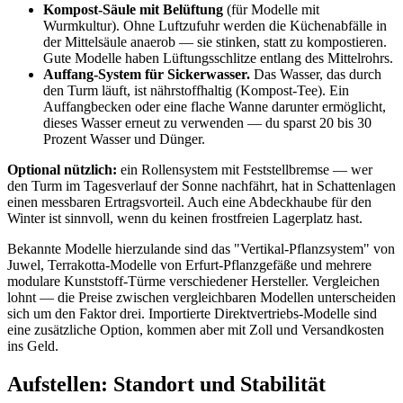
Kompost-Säule mit Belüftung
(für Modelle mit
Wurmkultur). Ohne Luftzufuhr werden die Küchenabfälle in
der Mittelsäule anaerob — sie stinken, statt zu kompostieren.
Gute Modelle haben Lüftungsschlitze entlang des Mittelrohrs.
Auffang-System für Sickerwasser.
Das Wasser, das durch
den Turm läuft, ist nährstoffhaltig (Kompost-Tee). Ein
Auffangbecken oder eine flache Wanne darunter ermöglicht,
dieses Wasser erneut zu verwenden — du sparst 20 bis 30
Prozent Wasser und Dünger.
Optional nützlich:
ein Rollensystem mit Feststellbremse — wer
den Turm im Tagesverlauf der Sonne nachfährt, hat in Schattenlagen
einen messbaren Ertragsvorteil. Auch eine Abdeckhaube für den
Winter ist sinnvoll, wenn du keinen frostfreien Lagerplatz hast.
Bekannte Modelle hierzulande sind das "Vertikal-Pflanzsystem" von
Juwel, Terrakotta-Modelle von Erfurt-Pflanzgefäße und mehrere
modulare Kunststoff-Türme verschiedener Hersteller. Vergleichen
lohnt — die Preise zwischen vergleichbaren Modellen unterscheiden
sich um den Faktor drei. Importierte Direktvertriebs-Modelle sind
eine zusätzliche Option, kommen aber mit Zoll und Versandkosten
ins Geld.
Aufstellen: Standort und Stabilität