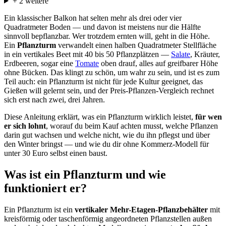
+
2
weitere
Ein klassischer Balkon hat selten mehr als drei oder vier
Quadratmeter Boden — und davon ist meistens nur die Hälfte
sinnvoll bepflanzbar. Wer trotzdem ernten will, geht in die Höhe.
Ein
Pflanzturm
verwandelt einen halben Quadratmeter Stellfläche
in ein vertikales Beet mit 40 bis 50 Pflanzplätzen —
Salate
, Kräuter,
Erdbeeren, sogar eine
Tomate
oben drauf, alles auf greifbarer Höhe
ohne Bücken. Das klingt zu schön, um wahr zu sein, und ist es zum
Teil auch: ein Pflanzturm ist nicht für jede Kultur geeignet, das
Gießen will gelernt sein, und der Preis-Pflanzen-Vergleich rechnet
sich erst nach zwei, drei Jahren.
Diese Anleitung erklärt, was ein Pflanzturm wirklich leistet,
für wen
er sich lohnt
, worauf du beim Kauf achten musst, welche Pflanzen
darin gut wachsen und welche nicht, wie du ihn pflegst und über
den Winter bringst — und wie du dir ohne Kommerz-Modell für
unter 30 Euro selbst einen baust.
Was ist ein Pflanzturm und wie
funktioniert er?
Ein Pflanzturm ist ein
vertikaler Mehr-Etagen-Pflanzbehälter
mit
kreisförmig oder taschenförmig angeordneten Pflanzstellen außen