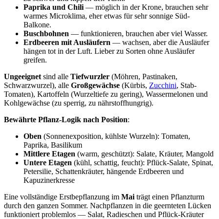
Paprika und Chili
— möglich in der Krone, brauchen sehr
warmes Microklima, eher etwas für sehr sonnige Süd-
Balkone.
Buschbohnen
— funktionieren, brauchen aber viel Wasser.
Erdbeeren mit Ausläufern
— wachsen, aber die Ausläufer
hängen tot in der Luft. Lieber zu Sorten ohne Ausläufer
greifen.
Ungeeignet
sind alle
Tiefwurzler
(Möhren, Pastinaken,
Schwarzwurzel), alle
Großgewächse
(Kürbis,
Zucchini
, Stab-
Tomaten), Kartoffeln (Wurzeltiefe zu gering), Wassermelonen und
Kohlgewächse (zu sperrig, zu nährstoffhungrig).
Bewährte Pflanz-Logik nach Position
:
Oben
(Sonnenexposition, kühlste Wurzeln): Tomaten,
Paprika, Basilikum
Mittlere Etagen
(warm, geschützt): Salate, Kräuter, Mangold
Untere Etagen
(kühl, schattig, feucht): Pflück-Salate, Spinat,
Petersilie, Schattenkräuter, hängende Erdbeeren und
Kapuzinerkresse
Eine vollständige Erstbepflanzung im
Mai
trägt einen Pflanzturm
durch den ganzen Sommer. Nachpflanzen in die geernteten Lücken
funktioniert problemlos — Salat, Radieschen und Pflück-Kräuter