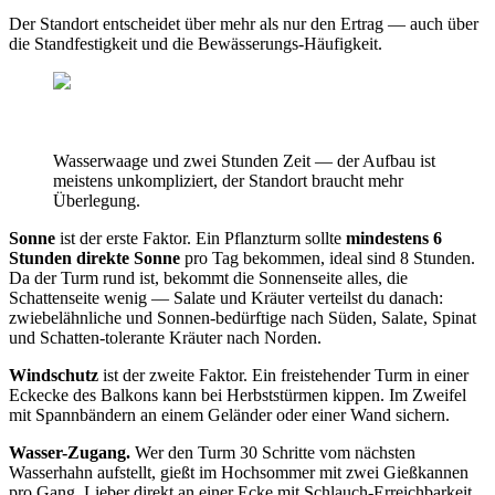
Der Standort entscheidet über mehr als nur den Ertrag — auch über
die Standfestigkeit und die Bewässerungs-Häufigkeit.
Wasserwaage und zwei Stunden Zeit — der Aufbau ist
meistens unkompliziert, der Standort braucht mehr
Überlegung.
Sonne
ist der erste Faktor. Ein Pflanzturm sollte
mindestens 6
Stunden direkte Sonne
pro Tag bekommen, ideal sind 8 Stunden.
Da der Turm rund ist, bekommt die Sonnenseite alles, die
Schattenseite wenig — Salate und Kräuter verteilst du danach:
zwiebelähnliche und Sonnen-bedürftige nach Süden, Salate, Spinat
und Schatten-tolerante Kräuter nach Norden.
Windschutz
ist der zweite Faktor. Ein freistehender Turm in einer
Eckecke des Balkons kann bei Herbststürmen kippen. Im Zweifel
mit Spannbändern an einem Geländer oder einer Wand sichern.
Wasser-Zugang.
Wer den Turm 30 Schritte vom nächsten
Wasserhahn aufstellt, gießt im Hochsommer mit zwei Gießkannen
pro Gang. Lieber direkt an einer Ecke mit Schlauch-Erreichbarkeit