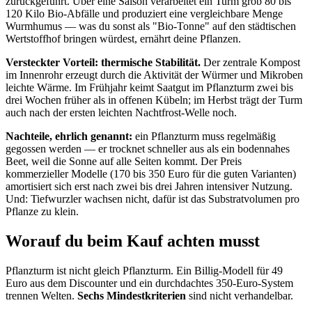
zurückgeführt. Über eine Saison verarbeitet ein Turm grob 80 bis
120 Kilo Bio-Abfälle und produziert eine vergleichbare Menge
Wurmhumus — was du sonst als "Bio-Tonne" auf den städtischen
Wertstoffhof bringen würdest, ernährt deine Pflanzen.
Versteckter Vorteil: thermische Stabilität.
Der zentrale Kompost
im Innenrohr erzeugt durch die Aktivität der Würmer und Mikroben
leichte Wärme. Im Frühjahr keimt Saatgut im Pflanzturm zwei bis
drei Wochen früher als in offenen Kübeln; im Herbst trägt der Turm
auch nach der ersten leichten Nachtfrost-Welle noch.
Nachteile, ehrlich genannt:
ein Pflanzturm muss regelmäßig
gegossen werden — er trocknet schneller aus als ein bodennahes
Beet, weil die Sonne auf alle Seiten kommt. Der Preis
kommerzieller Modelle (170 bis 350 Euro für die guten Varianten)
amortisiert sich erst nach zwei bis drei Jahren intensiver Nutzung.
Und: Tiefwurzler wachsen nicht, dafür ist das Substratvolumen pro
Pflanze zu klein.
Worauf du beim Kauf achten musst
Pflanzturm ist nicht gleich Pflanzturm. Ein Billig-Modell für 49
Euro aus dem Discounter und ein durchdachtes 350-Euro-System
trennen Welten.
Sechs Mindestkriterien
sind nicht verhandelbar.