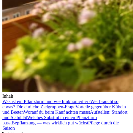
Inhalt
Was ist ein Pflanzturm und wie funktioniert er?
Wer braucht so
etwas? Die ehrliche Zielgruppen-Frage
Vorteile gegenüber Kübeln
und Beeten
Worauf du beim Kauf achten musst
Aufstellen: Standort
und Stabilität
Welches Substrat in einen Pflanzturm
passt
Bepflanzung — was wirklich gut wächst
Pflege durch die
Saison