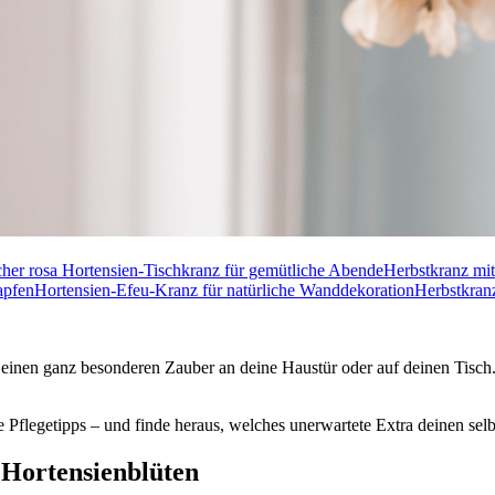
her rosa Hortensien-Tischkranz für gemütliche Abende
Herbstkranz mi
apfen
Hortensien-Efeu-Kranz für natürliche Wanddekoration
Herbstkran
einen ganz besonderen Zauber an deine Haustür oder auf deinen Tisch.
olle Pflegetipps – und finde heraus, welches unerwartete Extra deinen
 Hortensienblüten