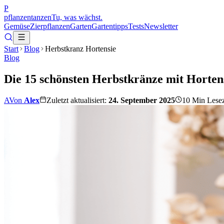
P
pflanzentanzen
Tu, was wächst.
Gemüse
Zierpflanzen
Garten
Gartentipps
Tests
Newsletter
Start
Blog
Herbstkranz Hortensie
Blog
Die 15 schönsten Herbstkränze mit Hortens
A
Von
Alex
Zuletzt aktualisiert:
24. September 2025
10
Min Lesez