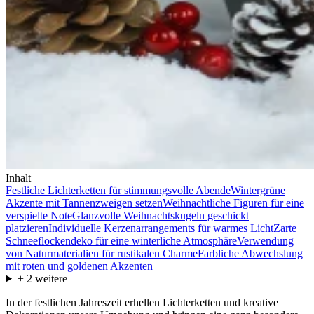
Inhalt
Festliche Lichterketten für stimmungsvolle Abende
Wintergrüne
Akzente mit Tannenzweigen setzen
Weihnachtliche Figuren für eine
verspielte Note
Glanzvolle Weihnachtskugeln geschickt
platzieren
Individuelle Kerzenarrangements für warmes Licht
Zarte
Schneeflockendeko für eine winterliche Atmosphäre
Verwendung
von Naturmaterialien für rustikalen Charme
Farbliche Abwechslung
mit roten und goldenen Akzenten
+
2
weitere
In der festlichen Jahreszeit erhellen Lichterketten und kreative