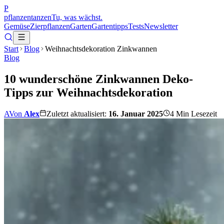
P
pflanzentanzen
Tu, was wächst.
Gemüse
Zierpflanzen
Garten
Gartentipps
Tests
Newsletter
Start
Blog
Weihnachtsdekoration Zinkwannen
Blog
10 wunderschöne Zinkwannen Deko-
Tipps zur Weihnachtsdekoration
A
Von
Alex
Zuletzt aktualisiert:
16. Januar 2025
4
Min Lesezeit