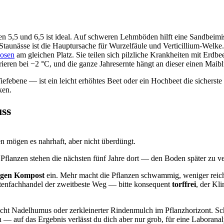
schen 5,5 und 6,5 ist ideal. Auf schweren Lehmböden hilft eine Sandbe
Staunässe ist die Hauptursache für Wurzelfäule und Verticillium-Welke.
osen
am gleichen Platz. Sie teilen sich pilzliche Krankheiten mit Erdbe
ieren bei −2 °C, und die ganze Jahresernte hängt an dieser einen Maibl
febene — ist ein leicht erhöhtes Beet oder ein Hochbeet die sicherste 
ken.
ss
n mögen es nahrhaft, aber nicht überdüngt.
Pflanzen stehen die nächsten fünf Jahre dort — den Boden später zu ver
ligen Kompost
ein. Mehr macht die Pflanzen schwammig, weniger reich
artenfachhandel der zweitbeste Weg — bitte konsequent
torffrei
, der Kl
icht Nadelhumus oder zerkleinerter Rindenmulch im Pflanzhorizont. Sch
n — auf das Ergebnis verlässt du dich aber nur grob, für eine Labor