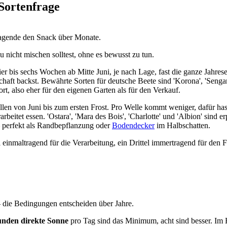
Sortenfrage
ragende den Snack über Monate.
du nicht mischen solltest, ohne es bewusst zu tun.
 bis sechs Wochen ab Mitte Juni, je nach Lage, fast die ganze Jahresern
aft backst. Bewährte Sorten für deutsche Beete sind 'Korona', 'Sengan
t, also eher für den eigenen Garten als für den Verkauf.
en von Juni bis zum ersten Frost. Pro Welle kommt weniger, dafür hast 
rbeitet essen. 'Ostara', 'Mara des Bois', 'Charlotte' und 'Albion' sind 
 perfekt als Randbepflanzung oder
Bodendecker
im Halbschatten.
l einmaltragend für die Verarbeitung, ein Drittel immertragend für den
 die Bedingungen entscheiden über Jahre.
unden direkte Sonne
pro Tag sind das Minimum, acht sind besser. Im 