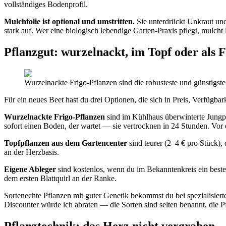
vollständiges Bodenprofil.
Mulchfolie ist optional und umstritten.
Sie unterdrückt Unkraut und 
stark auf. Wer eine biologisch lebendige Garten-Praxis pflegt, mulcht
Pflanzgut: wurzelnackt, im Topf oder als 
Wurzelnackte Frigo-Pflanzen sind die robusteste und günstigste
Für ein neues Beet hast du drei Optionen, die sich in Preis, Verfügba
Wurzelnackte Frigo-Pflanzen
sind im Kühlhaus überwinterte Jungpf
sofort einen Boden, der wartet — sie vertrocknen in 24 Stunden. Vor 
Topfpflanzen aus dem Gartencenter
sind teurer (2–4 € pro Stück)
an der Herzbasis.
Eigene Ableger
sind kostenlos, wenn du im Bekanntenkreis ein best
dem ersten Blattquirl an der Ranke.
Sortenechte Pflanzen mit guter Genetik bekommst du bei spezialisie
Discounter würde ich abraten — die Sorten sind selten benannt, die Pf
Pflanztechnik: das Herz nicht vergraben