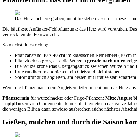
Das Herz nicht vergraben, nicht freistehen lassen — diese Linie
Die häufigste Anfänger-Fehlpflanzung: das Herz wird vergraben. Da
vertrocknen die Feinwurzeln.
So machst du es richtig:
Pflanzabstand
30 × 40 cm
im klassischen Reihenbeet (30 cm in
Pflanzloch so groß, dass die Wurzeln
gerade nach unten
zeige
Die Wurzelkrone (das Übergangsstück zwischen Wurzeln und Bl
Erde rundherum andrücken, ein Gießrand bleibt stehen.
Sofort gründlich angießen, am besten mit Brause statt scharfem 
Wenn die Pflanze nach dem Angießen tiefer rutscht und das Herz absa
Pflanztermin
für wurzelnackte oder Frigo-Pflanzen:
Mitte August b
Topfpflanzen vom Gartencenter kannst du theoretisch das ganze Jahr se
die wenigen Blüten dann sowieso ausbrechen (siehe nächster Abschnit
Gießen, mulchen und durch die Saison k