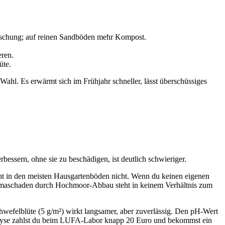
imischung; auf reinen Sandböden mehr Kompost.
eren.
üte.
Wahl. Es erwärmt sich im Frühjahr schneller, lässt überschüssiges
bessern, ohne sie zu beschädigen, ist deutlich schwieriger.
t in den meisten Hausgartenböden nicht. Wenn du keinen eigenen
imaschaden durch Hochmoor-Abbau steht in keinem Verhältnis zum
wefelblüte (5 g/m²) wirkt langsamer, aber zuverlässig. Den pH-Wert
analyse zahlst du beim LUFA-Labor knapp 20 Euro und bekommst ein