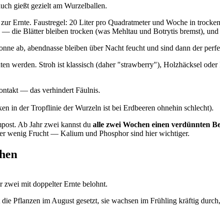
uch gießt gezielt am Wurzelballen.
s zur Ernte. Faustregel: 20 Liter pro Quadratmeter und Woche in trocke
 — die Blätter bleiben trocken (was Mehltau und Botrytis bremst), und
Sonne ab, abendnasse bleiben über Nacht feucht und sind dann der perf
en werden. Stroh ist klassisch (daher "strawberry"), Holzhäcksel oder 
ntakt — das verhindert Fäulnis.
n in der Tropflinie der Wurzeln ist bei Erdbeeren ohnehin schlecht).
mpost. Ab Jahr zwei kannst du
alle zwei Wochen einen verdünnten B
ber wenig Frucht — Kalium und Phosphor sind hier wichtiger.
chen
r zwei mit doppelter Ernte belohnt.
t die Pflanzen im August gesetzt, sie wachsen im Frühling kräftig durch