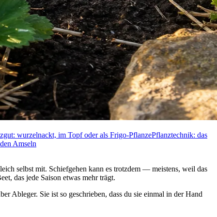
zgut: wurzelnackt, im Topf oder als Frigo-Pflanze
Pflanztechnik: das
r den Amseln
leich selbst mit. Schiefgehen kann es trotzdem — meistens, weil das
Beet, das jede Saison etwas mehr trägt.
er Ableger. Sie ist so geschrieben, dass du sie einmal in der Hand