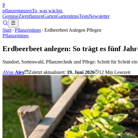
P
pflanzentanzen
Tu, was wächst.
Gemüse
Zierpflanzen
Garten
Gartentipps
Tests
Newsletter
Start
Pflanzentipps
Erdbeerbeet Anlegen Pflegen
Pflanzentipps
Erdbeerbeet anlegen: So trägt es fünf Jah
Standort, Sortenwahl, Pflanztechnik und Pflege: Schritt für Schritt ein
A
Von
Alex
Zuletzt aktualisiert:
19. Juni 2026
12
Min Lesezeit