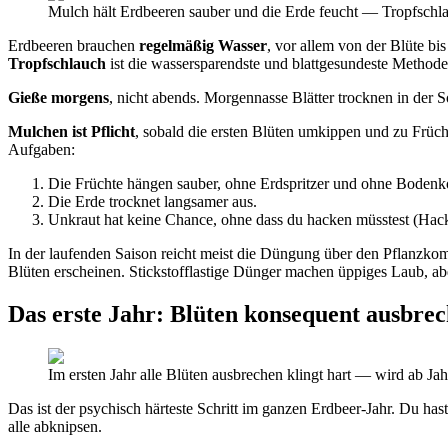
Mulch hält Erdbeeren sauber und die Erde feucht — Tropfschla
Erdbeeren brauchen
regelmäßig Wasser
, vor allem von der Blüte bi
Tropfschlauch
ist die wassersparendste und blattgesundeste Methode
Gieße morgens
, nicht abends. Morgennasse Blätter trocknen in der 
Mulchen ist Pflicht
, sobald die ersten Blüten umkippen und zu Frücht
Aufgaben:
Die Früchte hängen sauber, ohne Erdspritzer und ohne Bodenko
Die Erde trocknet langsamer aus.
Unkraut hat keine Chance, ohne dass du hacken müsstest (Hacke
In der laufenden Saison reicht meist die Düngung über den Pflanzko
Blüten erscheinen. Stickstofflastige Dünger machen üppiges Laub, a
Das erste Jahr: Blüten konsequent ausbre
Im ersten Jahr alle Blüten ausbrechen klingt hart — wird ab Jah
Das ist der psychisch härteste Schritt im ganzen Erdbeer-Jahr. Du has
alle abknipsen.