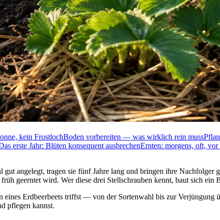
Sonne, kein Frostloch
Boden vorbereiten — was wirklich rein muss
Pflan
Das erste Jahr: Blüten konsequent ausbrechen
Ernten: morgens, oft, vo
ut angelegt, tragen sie fünf Jahre lang und bringen ihre Nachfolger g
 früh geerntet wird. Wer diese drei Stellschrauben kennt, baut sich ein 
 eines Erdbeerbeets triffst — von der Sortenwahl bis zur Verjüngung üb
d pflegen kannst.