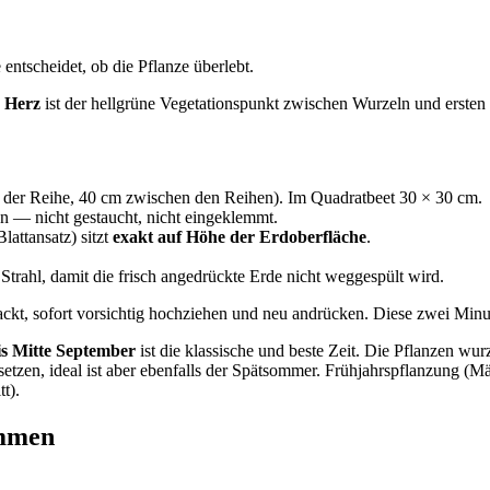
 entscheidet, ob die Pflanze überlebt.
s
Herz
ist der hellgrüne Vegetationspunkt zwischen Wurzeln und ersten Blä
 der Reihe, 40 cm zwischen den Reihen). Im Quadratbeet 30 × 30 cm.
n — nicht gestaucht, nicht eingeklemmt.
attansatz) sitzt
exakt auf Höhe der Erdoberfläche
.
Strahl, damit die frisch angedrückte Erde nicht weggespült wird.
ckt, sofort vorsichtig hochziehen und neu andrücken. Diese zwei Minut
is Mitte September
ist die klassische und beste Zeit. Die Pflanzen wu
tzen, ideal ist aber ebenfalls der Spätsommer. Frühjahrspflanzung (Mär
t).
ommen