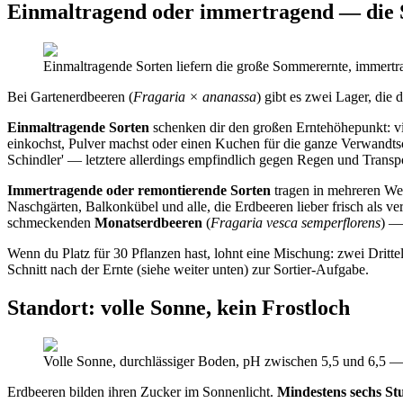
Einmaltragend oder immertragend — die 
Einmaltragende Sorten liefern die große Sommerernte, immert
Bei Gartenerdbeeren (
Fragaria × ananassa
) gibt es zwei Lager, die 
Einmaltragende Sorten
schenken dir den großen Erntehöhepunkt: vier
einkochst, Pulver machst oder einen Kuchen für die ganze Verwandtsch
Schindler' — letztere allerdings empfindlich gegen Regen und Transpor
Immertragende oder remontierende Sorten
tragen in mehreren Well
Naschgärten, Balkonkübel und alle, die Erdbeeren lieber frisch als vera
schmeckenden
Monatserdbeeren
(
Fragaria vesca semperflorens
) —
Wenn du Platz für 30 Pflanzen hast, lohnt eine Mischung: zwei Dritte
Schnitt nach der Ernte (siehe weiter unten) zur Sortier-Aufgabe.
Standort: volle Sonne, kein Frostloch
Volle Sonne, durchlässiger Boden, pH zwischen 5,5 und 6,5 —
Erdbeeren bilden ihren Zucker im Sonnenlicht.
Mindestens sechs St