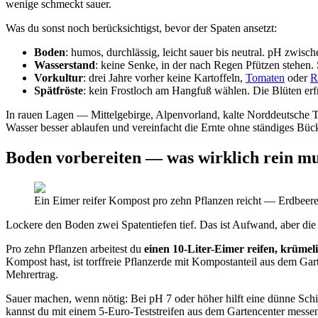
wenige schmeckt sauer.
Was du sonst noch berücksichtigst, bevor der Spaten ansetzt:
Boden
: humos, durchlässig, leicht sauer bis neutral. pH zwi
Wasserstand
: keine Senke, in der nach Regen Pfützen stehen. 
Vorkultur
: drei Jahre vorher keine Kartoffeln,
Tomaten
oder
R
Spätfröste
: kein Frostloch am Hangfuß wählen. Die Blüten erfr
In rauen Lagen — Mittelgebirge, Alpenvorland, kalte Norddeutsche Tie
Wasser besser ablaufen und vereinfacht die Ernte ohne ständiges Büc
Boden vorbereiten — was wirklich rein mu
Ein Eimer reifer Kompost pro zehn Pflanzen reicht — Erdbeere
Lockere den Boden zwei Spatentiefen tief. Das ist Aufwand, aber die 
Pro zehn Pflanzen arbeitest du
einen 10-Liter-Eimer reifen, krüme
Kompost hast, ist torffreie Pflanzerde mit Kompostanteil aus dem G
Mehrertrag.
Sauer machen, wenn nötig: Bei pH 7 oder höher hilft eine dünne Sch
kannst du mit einem 5-Euro-Teststreifen aus dem Gartencenter messe