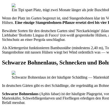
Ein Tipi spart Platz, trägt zwei Monate länger als jede Buschb
Wenn der Platz im Garten begrenzt ist, sind Stangenbohnen klar im Vor
Hülsen.
Eine einzige Stangenbohnen-Pflanze ersetzt drei bis vie
Bewährte Sorten für den deutschen Garten sind 'Neckarkönigin' (klass
Liebhaber 'Borlotto Lingua di Fuoco' (rot-weiß gesprenkelte Hülsen, 
Sichtschutz an einer Pergola unschlagbar.
Als Klettergerüst funktionieren Bambusstäbe (mindestens 2,40 m), To
Stangenbohne mit nassen Hülsen wiegt bei Wind ordentlich was — w
Schwarze Bohnenlaus, Schnecken und Bohn
Schwarze Bohnenlaus ist der häufigste Schädling — Marienkäfe
In deutschen Gärten gibt es drei Schädlinge, die regelmäßig an Bohne
Schwarze Bohnenlaus
(Aphis fabae) ist der häufigste Plagegeist, v
Marienkäfer, Schwebfliegenlarven und Florfliegen erledigen den Rest,
Befall messbar.