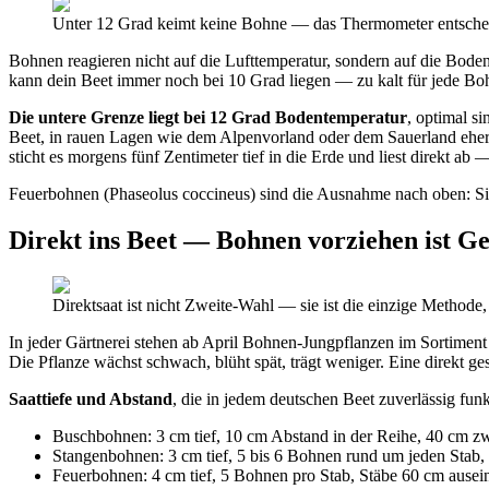
Unter 12 Grad keimt keine Bohne — das Thermometer entscheid
Bohnen reagieren nicht auf die Lufttemperatur, sondern auf die Bode
kann dein Beet immer noch bei 10 Grad liegen — zu kalt für jede Boh
Die untere Grenze liegt bei 12 Grad Bodentemperatur
, optimal s
Beet, in rauen Lagen wie dem Alpenvorland oder dem Sauerland ehe
sticht es morgens fünf Zentimeter tief in die Erde und liest direkt ab
Feuerbohnen (Phaseolus coccineus) sind die Ausnahme nach oben: Si
Direkt ins Beet — Bohnen vorziehen ist 
Direktsaat ist nicht Zweite-Wahl — sie ist die einzige Methode,
In jeder Gärtnerei stehen ab April Bohnen-Jungpflanzen im Sortiment 
Die Pflanze wächst schwach, blüht spät, trägt weniger. Eine direkt g
Saattiefe und Abstand
, die in jedem deutschen Beet zuverlässig funk
Buschbohnen: 3 cm tief, 10 cm Abstand in der Reihe, 40 cm z
Stangenbohnen: 3 cm tief, 5 bis 6 Bohnen rund um jeden Stab,
Feuerbohnen: 4 cm tief, 5 Bohnen pro Stab, Stäbe 60 cm ausei