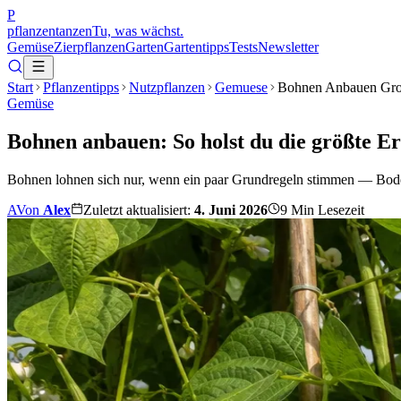
P
pflanzentanzen
Tu, was wächst.
Gemüse
Zierpflanzen
Garten
Gartentipps
Tests
Newsletter
Start
Pflanzentipps
Nutzpflanzen
Gemuese
Bohnen Anbauen Gro
Gemüse
Bohnen anbauen: So holst du die größte E
Bohnen lohnen sich nur, wenn ein paar Grundregeln stimmen — Bodent
A
Von
Alex
Zuletzt aktualisiert:
4. Juni 2026
9
Min Lesezeit