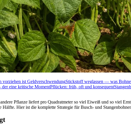
n vorziehen ist Geldverschwendung
Stickstoff weglassen — was Bohne
 der eine kritische Moment
Pflücken: früh, oft und konsequent
Stangenb
re Pflanze liefert pro Quadratmeter so viel Eiweiß und so viel Ernte
die Hälfte. Hier ist die komplette Strategie für Busch- und Stangenboh
gt