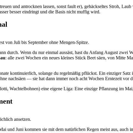
euen und antrocknen lassen, sonst fault er), gehäckseltes Stroh, Laub
sser besser eindringt und die Basis nicht muffig wird.
mal
st von Juli bis September ohne Mengen-Spitze.
ann durch. Wenn du nur einmal aussäst, hast du Anfang August zwei W
bau
: alle zwei Wochen ein neues kleines Stück Beet säen, von Mitte Ma
ate kontinuierlich, solange du regelmäßig pflückst. Ein einziger Satz 
nbohne nachsäen — sie hat dann immer noch acht Wochen Erntezeit vor d
tti, Wachtelbohnen) eine eigene Liga: Eine einzige Pflanzung im Mai, 
ment
ächlich ansetzen.
Im Mai und Juni kommen sie mit dem natürlichen Regen meist aus, auch