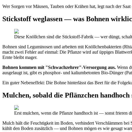
Wer Sorgen vor Mäusen, Tauben oder Krähen hat, legt nach der Saat e
Stickstoff weglassen — was Bohnen wirkli
Diese Knöllchen sind die Stickstoff-Fabrik — wer düngt, schalte
Bohnen sind Leguminosen und arbeiten mit Knöllchenbakterien (Rhiz
macht zwei Fehler auf einmal: Die Pflanze wird auf üppiges Blattwerk 
Ernte bleibt mager.
Bohnen kommen mit "Schwachzehrer"-Versorgung aus.
Wenn du 
ausgelaugt ist, gibt es phosphor- und kaliumbetonten Bio-Dünger (Pat
Ein guter Nebeneffekt: Die Bohne hinterlässt das Beet für die Folgekul
Mulchen, sobald die Pflänzchen handhoch 
Erst mulchen, wenn die Pflanze handhoch ist — sonst frieren 
Mulch hält die Feuchtigkeit im Boden, verhindert Verschlämmen bei S
kühlt den Boden zusätzlich — und Bohnen mögen es wie gesagt warm