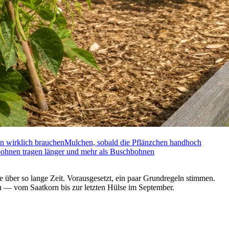
n wirklich brauchen
Mulchen, sobald die Pflänzchen handhoch
ohnen tragen länger und mehr als Buschbohnen
 über so lange Zeit. Vorausgesetzt, ein paar Grundregeln stimmen.
nen — vom Saatkorn bis zur letzten Hülse im September.