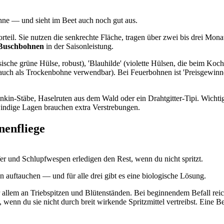
ohne — und sieht im Beet auch noch gut aus.
teil. Sie nutzen die senkrechte Fläche, tragen über zwei bis drei Monat
r Buschbohnen
in der Saisonleistung.
ische grüne Hülse, robust), 'Blauhilde' (violette Hülsen, die beim Koc
auch als Trockenbohne verwendbar). Bei Feuerbohnen ist 'Preisgewinner
nkin-Stäbe, Haselruten aus dem Wald oder ein Drahtgitter-Tipi. Wichti
indige Lagen brauchen extra Verstrebungen.
enfliege
r und Schlupfwespen erledigen den Rest, wenn du nicht spritzt.
n auftauchen — und für alle drei gibt es eine biologische Lösung.
or allem an Triebspitzen und Blütenständen. Bei beginnendem Befall reic
 wenn du sie nicht durch breit wirkende Spritzmittel vertreibst. Eine