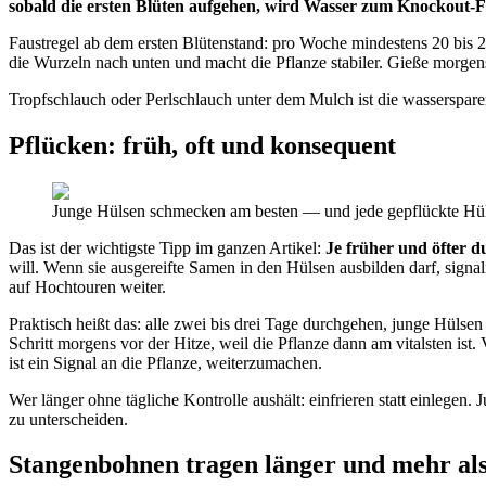
sobald die ersten Blüten aufgehen, wird Wasser zum Knockout-
Faustregel ab dem ersten Blütenstand: pro Woche mindestens 20 bis 25
die Wurzeln nach unten und macht die Pflanze stabiler. Gieße morgen
Tropfschlauch oder Perlschlauch unter dem Mulch ist die wasserspar
Pflücken: früh, oft und konsequent
Junge Hülsen schmecken am besten — und jede gepflückte Hüls
Das ist der wichtigste Tipp im ganzen Artikel:
Je früher und öfter 
will. Wenn sie ausgereifte Samen in den Hülsen ausbilden darf, signali
auf Hochtouren weiter.
Praktisch heißt das: alle zwei bis drei Tage durchgehen, junge Hül
Schritt morgens vor der Hitze, weil die Pflanze dann am vitalsten
ist ein Signal an die Pflanze, weiterzumachen.
Wer länger ohne tägliche Kontrolle aushält: einfrieren statt einlege
zu unterscheiden.
Stangenbohnen tragen länger und mehr al