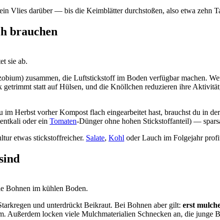
in Vlies darüber — bis die Keimblätter durchstoßen, also etwa zehn T
ch brauchen
t sie ab.
obium) zusammen, die Luftstickstoff im Boden verfügbar machen. Wer 
getrimmt statt auf Hülsen, und die Knöllchen reduzieren ihre Aktivität
im Herbst vorher Kompost flach eingearbeitet hast, brauchst du in der
entkali oder ein
Tomaten
-Dünger ohne hohen Stickstoffanteil) — spars
tur etwas stickstoffreicher.
Salate
,
Kohl
oder Lauch im Folgejahr profi
sind
die Bohnen im kühlen Boden.
tarkregen und unterdrückt Beikraut. Bei Bohnen aber gilt:
erst mulche
. Außerdem locken viele Mulchmaterialien Schnecken an, die junge B