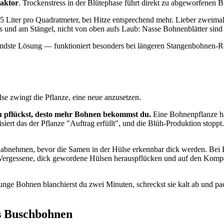
Faktor
. Trockenstress in der Blütephase führt direkt zu abgeworfenen 
 Liter pro Quadratmeter, bei Hitze entsprechend mehr. Lieber zweimal 
s und am Stängel, nicht von oben aufs Laub: Nasse Bohnenblätter sind 
endste Lösung — funktioniert besonders bei längeren Stangenbohnen-R
e zwingt die Pflanze, eine neue anzusetzen.
du pflückst, desto mehr Bohnen bekommst du.
Eine Bohnenpflanze ha
siert das der Pflanze "Auftrag erfüllt", und die Blüh-Produktion stoppt
sen abnehmen, bevor die Samen in der Hülse erkennbar dick werden. Be
 ist. Vergessene, dick gewordene Hülsen herauspflücken und auf den K
n. Junge Bohnen blanchierst du zwei Minuten, schreckst sie kalt ab und
s Buschbohnen