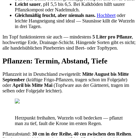
Leicht sauer
, pH 5,5 bis 6,5. Bei Kalkböden hilft saurer
Pflanzkompost oder Nadelmulch.
Gleichmäßig feucht, aber niemals nass.
Hochbeet
oder
leichte Hangneigung sind ideal — Staunässe killt die Wurzeln
in drei Tagen.
Im Topf funktionieren sie auch — mindestens
5 Liter pro Pflanze
,
hochwertige Erde, Drainage-Schicht. Hängende Sorten gibt es nicht;
alle handelsüblichen Pineberries sind Beet- oder Topftypen.
Pflanzen: Termin, Abstand, Tiefe
Pflanzzeit ist in Deutschland zweigeteilt:
Mitte August bis Mitte
September
(kräftige Frigo-Pflanzen, tragen schon im Folgejahr)
oder
April bis Mitte Mai
(Topfware aus der Gärtnerei, tragen im
selben oder Folgejahr leichter).
Herzpunkt freihalten, Wurzeln voll bedecken — pflanzt
man zu tief, fault die Krone im ersten Regen.
Pflanzabstand:
30 cm in der Reihe, 40 cm zwischen den Reihen
.