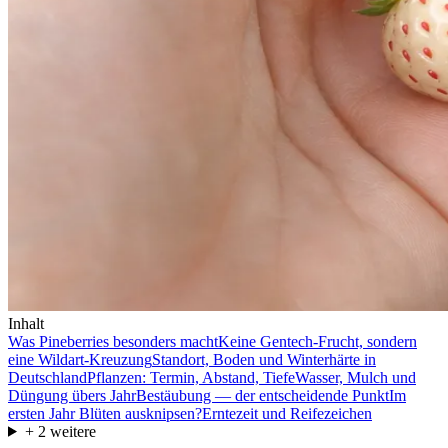
Inhalt
Was Pineberries besonders macht
Keine Gentech-Frucht, sondern
eine Wildart-Kreuzung
Standort, Boden und Winterhärte in
Deutschland
Pflanzen: Termin, Abstand, Tiefe
Wasser, Mulch und
Düngung übers Jahr
Bestäubung — der entscheidende Punkt
Im
ersten Jahr Blüten ausknipsen?
Erntezeit und Reifezeichen
+
2
weitere