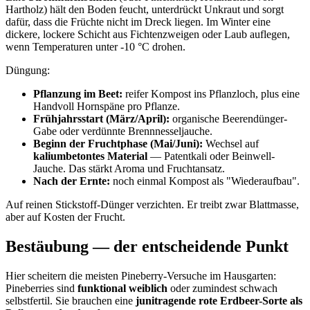
Hartholz) hält den Boden feucht, unterdrückt Unkraut und sorgt
dafür, dass die Früchte nicht im Dreck liegen. Im Winter eine
dickere, lockere Schicht aus Fichtenzweigen oder Laub auflegen,
wenn Temperaturen unter -10 °C drohen.
Düngung:
Pflanzung im Beet:
reifer Kompost ins Pflanzloch, plus eine
Handvoll Hornspäne pro Pflanze.
Frühjahrsstart (März/April):
organische Beerendünger-
Gabe oder verdünnte Brennnesseljauche.
Beginn der Fruchtphase (Mai/Juni):
Wechsel auf
kaliumbetontes Material
— Patentkali oder Beinwell-
Jauche. Das stärkt Aroma und Fruchtansatz.
Nach der Ernte:
noch einmal Kompost als "Wiederaufbau".
Auf reinen Stickstoff-Dünger verzichten. Er treibt zwar Blattmasse,
aber auf Kosten der Frucht.
Bestäubung — der entscheidende Punkt
Hier scheitern die meisten Pineberry-Versuche im Hausgarten:
Pineberries sind
funktional weiblich
oder zumindest schwach
selbstfertil. Sie brauchen eine
junitragende rote Erdbeer-Sorte als