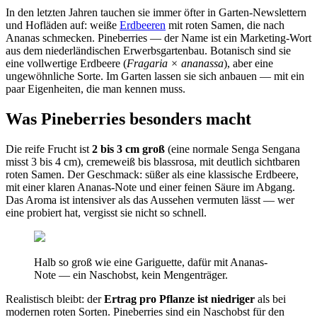
In den letzten Jahren tauchen sie immer öfter in Garten-Newslettern
und Hofläden auf: weiße
Erdbeeren
mit roten Samen, die nach
Ananas schmecken. Pineberries — der Name ist ein Marketing-Wort
aus dem niederländischen Erwerbsgartenbau. Botanisch sind sie
eine vollwertige Erdbeere (
Fragaria × ananassa
), aber eine
ungewöhnliche Sorte. Im Garten lassen sie sich anbauen — mit ein
paar Eigenheiten, die man kennen muss.
Was Pineberries besonders macht
Die reife Frucht ist
2 bis 3 cm groß
(eine normale Senga Sengana
misst 3 bis 4 cm), cremeweiß bis blassrosa, mit deutlich sichtbaren
roten Samen. Der Geschmack: süßer als eine klassische Erdbeere,
mit einer klaren Ananas-Note und einer feinen Säure im Abgang.
Das Aroma ist intensiver als das Aussehen vermuten lässt — wer
eine probiert hat, vergisst sie nicht so schnell.
Halb so groß wie eine Gariguette, dafür mit Ananas-
Note — ein Naschobst, kein Mengenträger.
Realistisch bleibt: der
Ertrag pro Pflanze ist niedriger
als bei
modernen roten Sorten. Pineberries sind ein Naschobst für den