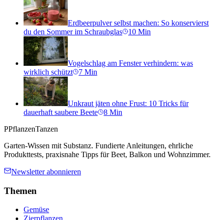
Erdbeerpulver selbst machen: So konservierst
du den Sommer im Schraubglas
10
Min
Vogelschlag am Fenster verhindern: was
wirklich schützt
7
Min
Unkraut jäten ohne Frust: 10 Tricks für
dauerhaft saubere Beete
8
Min
P
PflanzenTanzen
Garten-Wissen mit Substanz. Fundierte Anleitungen, ehrliche
Produkttests, praxisnahe Tipps für Beet, Balkon und Wohnzimmer.
Newsletter abonnieren
Themen
Gemüse
Zierpflanzen