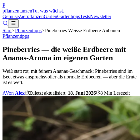
P
pflanzentanzen
Tu, was wächst.
Gemüse
Zierpflanzen
Garten
Gartentipps
Tests
Newsletter
Start
Pflanzentipps
Pineberries Weisse Erdbeere Anbauen
Pflanzentipps
Pineberries — die weiße Erdbeere mit
Ananas-Aroma im eigenen Garten
Weiß statt rot, mit feinem Ananas-Geschmack: Pineberries sind im
Beet etwas anspruchsvoller als normale Erdbeeren — aber die Ernte
ist es wert.
A
Von
Alex
Zuletzt aktualisiert:
18. Juni 2026
8
Min Lesezeit