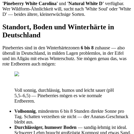
'Pineberry White Carolina'
und
'Natural White D'
verfügbar.
Wer Wildform-Ähnlichkeit will, sucht nach 'White Soul' oder 'White
D' — beides ältere, kleinerwüchsige Sorten.
Standort, Boden und Winterhärte in
Deutschland
Pineberries sind in den Winterhärtezonen
6 bis 8
zuhause — also
überall in Deutschland, in milden Lagen problemlos, in der Eifel
und im Allgäu mit etwas Winterschutz. Sie mögen genau das, was
rote Erdbeeren auch mögen:
Voll sonnig, durchlässig, humos und leicht sauer (pH
5,5–6,5) — Pineberries mögen es wie normale
Erdbeeren.
Vollsonnig
, mindestens 6 bis 8 Stunden direkte Sonne pro
Tag. Schatten verzeihen sie nicht — der Ananas-Geschmack
bleibt aus.
Durchlässiger, humoser Boden
— sandig-lehmig ist ideal.
Schwerer Lehm braucht großzügig Kompost und etwas Sand.