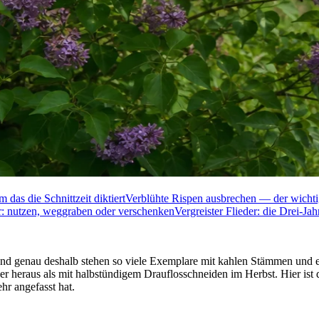
das die Schnittzeit diktiert
Verblühte Rispen ausbrechen — der wichti
r: nutzen, weggraben oder verschenken
Vergreister Flieder: die Drei-Ja
d genau deshalb stehen so viele Exemplare mit kahlen Stämmen und ein
er heraus als mit halbstündigem Drauflosschneiden im Herbst. Hier ist 
hr angefasst hat.