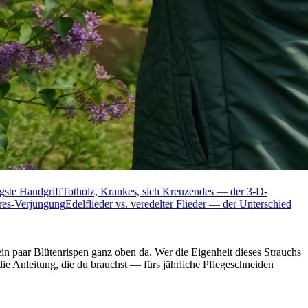
gste Handgriff
Totholz, Krankes, sich Kreuzendes — der 3-D-
hres-Verjüngung
Edelflieder vs. veredelter Flieder — der Unterschied
 paar Blütenrispen ganz oben da. Wer die Eigenheit dieses Strauchs
die Anleitung, die du brauchst — fürs jährliche Pflegeschneiden