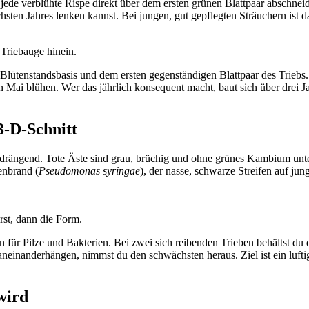
jede verblühte Rispe direkt über dem ersten grünen Blattpaar abschnei
sten Jahres lenken kannst. Bei jungen, gut gepflegten Sträuchern ist d
 Triebauge hinein.
Blütenstandsbasis und dem ersten gegenständigen Blattpaar des Triebs.
 Mai blühen. Wer das jährlich konsequent macht, baut sich über drei Ja
3-D-Schnitt
ich drängend. Tote Äste sind grau, brüchig und ohne grünes Kambium un
enbrand (
Pseudomonas syringae
), der nasse, schwarze Streifen auf ju
rst, dann die Form.
 für Pilze und Bakterien. Bei zwei sich reibenden Trieben behältst du 
inanderhängen, nimmst du den schwächsten heraus. Ziel ist ein luftige
wird