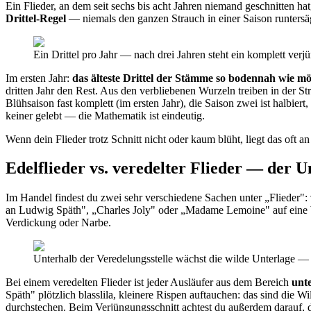
Ein Flieder, an dem seit sechs bis acht Jahren niemand geschnitten ha
Drittel-Regel
— niemals den ganzen Strauch in einer Saison runtersä
Ein Drittel pro Jahr — nach drei Jahren steht ein komplett verjü
Im ersten Jahr:
das älteste Drittel der Stämme so bodennah wie m
dritten Jahr den Rest. Aus den verbliebenen Wurzeln treiben in der S
Blühsaison fast komplett (im ersten Jahr), die Saison zwei ist halbiert
keiner gelebt — die Mathematik ist eindeutig.
Wenn dein Flieder trotz Schnitt nicht oder kaum blüht, liegt das oft
Edelflieder vs. veredelter Flieder — der U
Im Handel findest du zwei sehr verschiedene Sachen unter „Flieder":
an Ludwig Späth", „Charles Joly" oder „Madame Lemoine" auf eine Wil
Verdickung oder Narbe.
Unterhalb der Veredelungsstelle wächst die wilde Unterlage — A
Bei einem veredelten Flieder ist jeder Ausläufer aus dem Bereich
unt
Späth" plötzlich blasslila, kleinere Rispen auftauchen: das sind die W
durchstechen. Beim Verjüngungsschnitt achtest du außerdem darauf, da