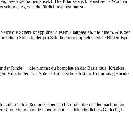
den, bevor sie Samen ansetzt. Die Pflanze steckt sonst sechs Wochen
as schon alles, was du jährlich machen musst.
 Setze die Schere knapp über diesem Blattpaar an, nie hinein. Aus den
hre einen Strauch, der pro Schnitttermin doppelt so viele Blütenrispen
ter der Rinde — die nimmst du komplett an der Basis raus. Krankes
ngem Holz hinterlässt. Solche Triebe schneidest du
15 cm ins gesunde
den, der nach außen oder oben strebt, und entfernst den nach innen
r Strauch, in den die Hand reicht — nicht ein dichtes Geflecht, in