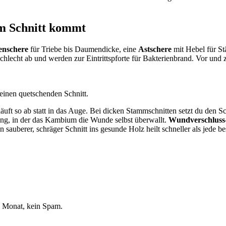
em Schnitt kommt
enschere
für Triebe bis Daumendicke, eine
Astschere
mit Hebel für St
lecht ab und werden zur Eintrittspforte für Bakterienbrand. Vor und z
keinen quetschenden Schnitt.
ft so ab statt in das Auge. Bei dicken Stammschnitten setzt du den Sc
ung, in der das Kambium die Wunde selbst überwallt.
Wundverschluss-
in sauberer, schräger Schnitt ins gesunde Holz heilt schneller als jede
o Monat, kein Spam.