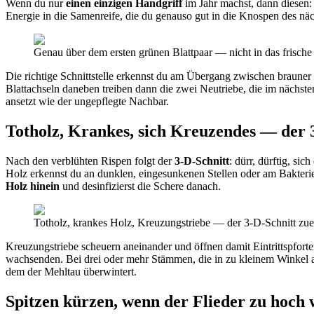
Wenn du nur
einen einzigen Handgriff
im Jahr machst, dann diesen: 
Energie in die Samenreife, die du genauso gut in die Knospen des näch
Genau über dem ersten grünen Blattpaar — nicht in das frische
Die richtige Schnittstelle erkennst du am Übergang zwischen brauner 
Blattachseln daneben treiben dann die zwei Neutriebe, die im nächsten
ansetzt wie der ungepflegte Nachbar.
Totholz, Krankes, sich Kreuzendes — der 
Nach den verblühten Rispen folgt der
3-D-Schnitt
: dürr, dürftig, s
Holz erkennst du an dunklen, eingesunkenen Stellen oder am Bakteri
Holz hinein
und desinfizierst die Schere danach.
Totholz, krankes Holz, Kreuzungstriebe — der 3-D-Schnitt zue
Kreuzungstriebe scheuern aneinander und öffnen damit Eintrittspforten
wachsenden. Bei drei oder mehr Stämmen, die in zu kleinem Winkel ane
dem der Mehltau überwintert.
Spitzen kürzen, wenn der Flieder zu hoch 