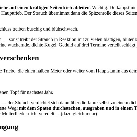
iebe auf einen kräftigen Seitentrieb ableiten
. Wichtig: Du kappst nic
 Haupttrieb. Der Strauch übernimmt dann die Spitzenrolle dieses Seiten
chluss treiben buschig und blühschwach.
 — sonst treibt der Strauch in Reaktion mit zu vielen blattigen, blüte
ne wuchernde, dichte Kugel. Geduld auf drei Termine verteilt schlägt 
 verschenken
ine Triebe, die einen halben Meter oder weiter vom Hauptstamm aus d
nen Topf für nächstes Jahr.
t — der Strauch verdichtet sich dann über die Jahre selbst zu einem dic
önste Weg:
mit dem Spaten durchstechen, ausgraben und in einem T
utterflieder nicht veredelt ist (dazu gleich mehr).
üngung