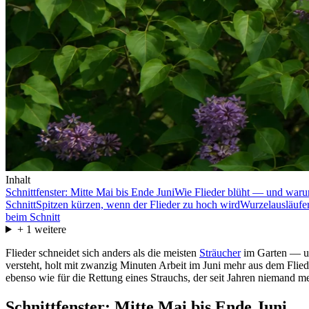
Inhalt
Schnittfenster: Mitte Mai bis Ende Juni
Wie Flieder blüht — und warum 
Schnitt
Spitzen kürzen, wenn der Flieder zu hoch wird
Wurzelausläufe
beim Schnitt
+
1
weitere
Flieder schneidet sich anders als die meisten
Sträucher
im Garten — un
versteht, holt mit zwanzig Minuten Arbeit im Juni mehr aus dem Flied
ebenso wie für die Rettung eines Strauchs, der seit Jahren niemand me
Schnittfenster: Mitte Mai bis Ende Juni