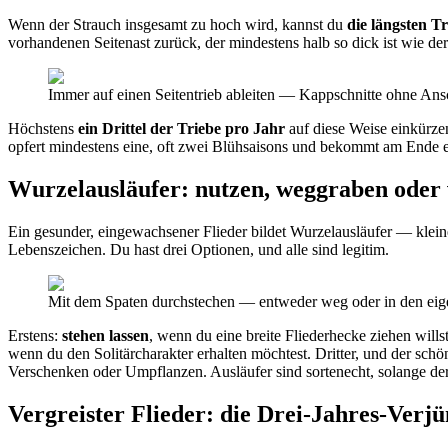
Wenn der Strauch insgesamt zu hoch wird, kannst du
die längsten Tr
vorhandenen Seitenast zurück, der mindestens halb so dick ist wie der
Immer auf einen Seitentrieb ableiten — Kappschnitte ohne Ans
Höchstens
ein Drittel der Triebe pro Jahr
auf diese Weise einkürzen
opfert mindestens eine, oft zwei Blühsaisons und bekommt am Ende ei
Wurzelausläufer: nutzen, weggraben oder
Ein gesunder, eingewachsener Flieder bildet Wurzelausläufer — kle
Lebenszeichen. Du hast drei Optionen, und alle sind legitim.
Mit dem Spaten durchstechen — entweder weg oder in den eige
Erstens:
stehen lassen
, wenn du eine breite Fliederhecke ziehen wills
wenn du den Solitärcharakter erhalten möchtest. Dritter, und der sch
Verschenken oder Umpflanzen. Ausläufer sind sortenecht, solange der M
Vergreister Flieder: die Drei-Jahres-Verj