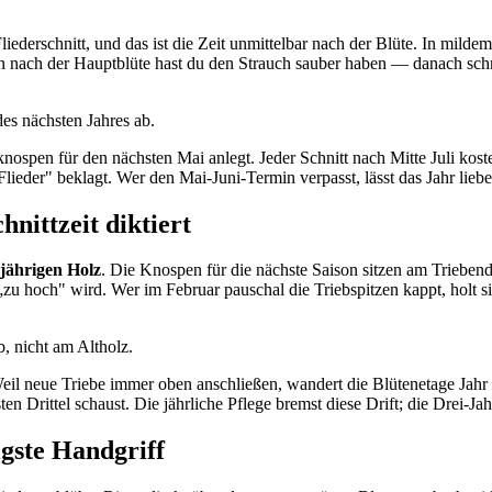
liederschnitt, und das ist die Zeit unmittelbar nach der Blüte. In mil
n nach der Hauptblüte hast du den Strauch sauber haben — danach schne
es nächsten Jahres ab.
knospen für den nächsten Mai anlegt. Jeder Schnitt nach Mitte Juli kost
ieder" beklagt. Wer den Mai-Juni-Termin verpasst, lässt das Jahr liebe
nittzeit diktiert
jährigen Holz
. Die Knospen für die nächste Saison sitzen am Triebend
zu hoch" wird. Wer im Februar pauschal die Triebspitzen kappt, holt s
b, nicht am Altholz.
eil neue Triebe immer oben anschließen, wandert die Blütenetage Jahr f
Drittel schaust. Die jährliche Pflege bremst diese Drift; die Drei-Jah
gste Handgriff