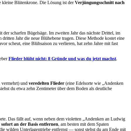
ne kleine Blütenkrone. Die Lösung ist der
Verjüngungsschnitt nach
 der scharfen Bügelsäge. Im zweiten Jahr das nächste Drittel, im
m dritten Jahr die neue Blühebene tragen. Diese Methode kostet eine
avor scheut, eine Blühsaison zu verlieren, hat zehn Jahre mit fast
geber
Flieder blüht nicht: 8 Gründe und was du jetzt machst
.
n vermehrt) und
veredelten Flieder
(eine Edelsorte wie „Andenken
siehst du etwa zehn Zentimeter über dem Boden als deutliche
orte. Das fällt auf, wenn neben dem violetten „Andenken an Ludwig
r
sofort an der Basis entfernen
, am besten mit dem Spaten
die wilden Unterlagentriebe entfernst — sonst stehst du am Ende mit