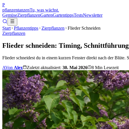
P
pflanzentanzen
Tu, was wächst.
Gemüse
Zierpflanzen
Garten
Gartentipps
Tests
Newsletter
Start
Pflanzentipps
Zierpflanzen
Flieder Schneiden
Zierpflanzen
Flieder schneiden: Timing, Schnittführung
Flieder schneidest du in einem kurzen Fenster direkt nach der Blüte.
A
Von
Alex
Zuletzt aktualisiert:
30. Mai 2026
8
Min Lesezeit