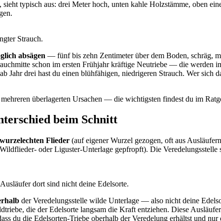
t, sieht typisch aus: drei Meter hoch, unten kahle Holzstämme, oben ei
gen.
ngter Strauch.
öglich absägen
— fünf bis zehn Zentimeter über dem Boden, schräg, mit
trauchmitte schon im ersten Frühjahr kräftige Neutriebe — die werden i
, ab Jahr drei hast du einen blühfähigen, niedrigeren Strauch. Wer sich d
 an mehreren überlagerten Ursachen — die wichtigsten findest du im Rat
nterschied beim Schnitt
wurzelechten Flieder
(auf eigener Wurzel gezogen, oft aus Ausläufer
dflieder- oder Liguster-Unterlage gepfropft). Die Veredelungsstelle 
usläufer dort sind nicht deine Edelsorte.
erhalb
der Veredelungsstelle wilde Unterlage — also nicht deine Edels
ildtriebe, die der Edelsorte langsam die Kraft entziehen. Diese Ausläufe
ss du die Edelsorten-Triebe oberhalb der Veredelung erhältst und nur 