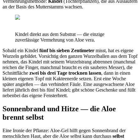
Vermehrungsmethode:
Kindel
(Tochterpflanzen), die aus Ausläufern
an der Basis des Mutterstamms wachsen.
Kindel direkt aus dem Substrat — die einzige
zuverlässige Vermehrung von Aloe vera.
Sobald ein Kindel
fünf bis sieben Zentimeter
misst, hat es eigene
Wurzeln gebildet. Vorsichtig den ganzen Wurzelballen aus dem Topf
nehmen, das Kindel mit seinem Wurzelstrang abtrennen (manchmal
reichen die Finger, manchmal braucht es ein sauberes Messer), die
Schnittfläche
zwei bis drei Tage trocknen lassen
, dann in einen
kleinen eigenen Topf mit Kakteenerde setzen. Erst eine Woche
später angießen — das verhindert Fäule. Eine ausgewachsene Aloe
liefert jährlich drei bis fünf Kindel; gibt schöne Geschenke und füllt
nebenbei das eigene Fensterbrett.
Sonnenbrand und Hitze — die Aloe
brennt selbst
Eine Ironie der Pflanze: Aloe-Gel hilft gegen Sonnenbrand der
menschlichen Haut, aber die Aloe selbst kann durchaus
selbst