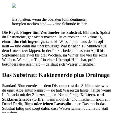
Erst gießen, wenn die obersten fünf Zentimeter
komplett trocken sind — keine Sekunde früher.
Die Regel:
Finger fünf Zentimeter ins Substrat
, fühl nach. Spürst
du Restfeuchte, gar nichts machen. Ist es trocken und krümelig,
einmal
durchdringend gießen
, bis Wasser unten aus dem Topf
läuft — und dann das überschüssige Wasser nach 15 Minuten aus
dem Untersetzer kippen. In der Praxis bedeutet das von April bis
September alle zwei bis drei Wochen, im Winter alle vier bis sechs
Wochen. Wer einen Topf in einer Übertopf-Hülle hat, prüft
besonders gewissenhaft — da staut sich Wasser unsichtbar.
Das Substrat: Kakteenerde plus Drainage
Standard-Blumenerde aus dem Discounter ist das Schlimmste, was
du einer Aloe antun kannst — sie hält Wasser zu lange, hat zu wenig
Luft, sackt mit der Zeit zusammen. Nimm fertige
Kakteen- und
Sukkulentenerde
(torffrei, wenn möglich) und mische ihr noch ein
Drittel
Perlit, Bims oder feinen Lavasplitt
unter. Das macht das
Substrat luftig und sorgt dafür, dass Wasser schnell durchläuft, statt
zu stehen.