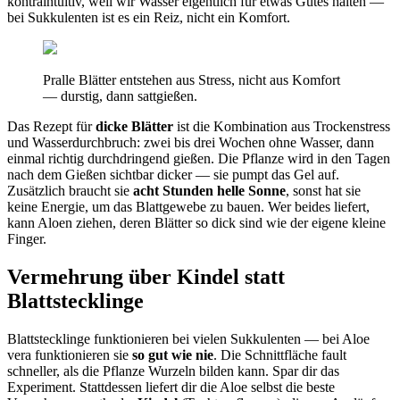
kontraintuitiv, weil wir Wasser eigentlich für etwas Gutes halten —
bei Sukkulenten ist es ein Reiz, nicht ein Komfort.
Pralle Blätter entstehen aus Stress, nicht aus Komfort
— durstig, dann sattgießen.
Das Rezept für
dicke Blätter
ist die Kombination aus Trockenstress
und Wasserdurchbruch: zwei bis drei Wochen ohne Wasser, dann
einmal richtig durchdringend gießen. Die Pflanze wird in den Tagen
nach dem Gießen sichtbar dicker — sie pumpt das Gel auf.
Zusätzlich braucht sie
acht Stunden helle Sonne
, sonst hat sie
keine Energie, um das Blattgewebe zu bauen. Wer beides liefert,
kann Aloen ziehen, deren Blätter so dick sind wie der eigene kleine
Finger.
Vermehrung über Kindel statt
Blattstecklinge
Blattstecklinge funktionieren bei vielen Sukkulenten — bei Aloe
vera funktionieren sie
so gut wie nie
. Die Schnittfläche fault
schneller, als die Pflanze Wurzeln bilden kann. Spar dir das
Experiment. Stattdessen liefert dir die Aloe selbst die beste