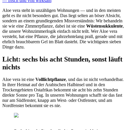
— frisch und voll wirksam
Aloe vera steht in unzähligen Wohnungen — und in den meisten
geht es ihr nicht besonders gut. Das liegt selten an böser Absicht,
sondern an einem grundlegenden Missverständnis: Wir behandeln
sie wie eine Zimmerpflanze, dabei ist sie eine
Wüstensukkulente
,
die unsere Wohnzimmerlogik einfach nicht teilt. Wer Aloe vera
versteht, hat eine Pflanze, die jahrzehntelang prall, gerade und mit
ehrlich brauchbarem Gel im Blatt dasteht. Die wichtigsten sieben
Dinge dazu.
Licht: sechs bis acht Stunden, sonst läuft
nichts
Aloe vera ist eine
Volllichtpflanze
, und das ist nicht verhandelbar.
In ihrer Heimat auf der Arabischen Halbinsel und in den
Trockengebieten Ostafrikas bekommt sie acht bis zehn Stunden
direkte Sonne pro Tag. In unseren Wohnungen schafft sie das fast
nur am Südfenster, knapp am West- oder Ostfenster, und am
Nordfenster bekommt sie es nie.