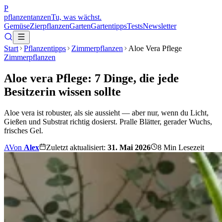
P
pflanzentanzen
Tu, was wächst.
Gemüse
Zierpflanzen
Garten
Gartentipps
Tests
Newsletter
Start
Pflanzentipps
Zimmerpflanzen
Aloe Vera Pflege
Zimmerpflanzen
Aloe vera Pflege: 7 Dinge, die jede
Besitzerin wissen sollte
Aloe vera ist robuster, als sie aussieht — aber nur, wenn du Licht,
Gießen und Substrat richtig dosierst. Pralle Blätter, gerader Wuchs,
frisches Gel.
A
Von
Alex
Zuletzt aktualisiert:
31. Mai 2026
8
Min Lesezeit