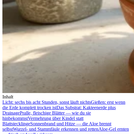
Inhalt
Licht: sechs bis acht Stunden, sonst läuft nichts
Gießen: erst wenn
die Erde komplett trocken ist
Das Substrat: Kakteenerde plus
Drainage
Pralle, fleischige Blätter — wie du sie
hinbekommst
Vermehrung über Kindel statt
Blattstecklinge
Sonnenbrand und Hitze — die Aloe brennt
selbst
Wurzel- und Stammfäule erkennen und retten
Aloe-Gel ernten