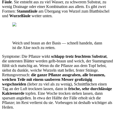
Fäule
. Sie entsteht aus zu viel Wasser, zu schwerem Substrat, zu
wenig Drainage oder einer Kombination aus allem. Es gibt zwei
Formen:
Stammfäule
am Übergang von Wurzel zum Blattbüschel
und
Wurzelfäule
weiter unten.
Weich und braun an der Basis — schnell handeln, dann
ist die Aloe noch zu retten.
Symptome: Die Pflanze wirkt
schlapp trotz feuchtem Substrat
,
die untersten Blätter werden gelb-braun und weich, der Stammgrund
fühlt sich matschig an. Wenn du die Pflanze aus dem Topf hebst,
siehst du dunkle, weiche Wurzeln statt heller, fester Stränge.
Rettungsversuch:
die ganze Pflanze ausgraben, alle braunen,
weichen Teile mit einem sauberen Messer großzügig
wegschneiden
(lieber zu viel als zu wenig), Schnittflächen einen
Tag an der Luft trocknen lassen, dann in
frische, sehr durchlässige
Kakteenerde
topfen. Eine Woche trocken stehen lassen, dann
sparsam angießen. In etwa der Hälfte der Fälle erholt sich die
Pflanze; im Rest verlierst du sie. Vorbeugen ist deshalb wichtiger als
Heilen.