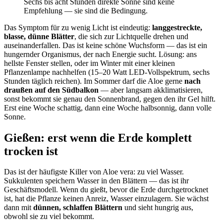
Sechs bis acht Stunden direkte Sonne sind keine
Empfehlung — sie sind die Bedingung.
Das Symptom für zu wenig Licht ist eindeutig:
langgestreckte,
blasse, dünne Blätter
, die sich zur Lichtquelle drehen und
auseinanderfallen. Das ist keine schöne Wuchsform — das ist ein
hungernder Organismus, der nach Energie sucht. Lösung: ans
hellste Fenster stellen, oder im Winter mit einer kleinen
Pflanzenlampe nachhelfen (15–20 Watt LED-Vollspektrum, sechs
Stunden täglich reichen). Im Sommer darf die Aloe gerne
nach
draußen auf den Südbalkon
— aber langsam akklimatisieren,
sonst bekommt sie genau den Sonnenbrand, gegen den ihr Gel hilft.
Erst eine Woche schattig, dann eine Woche halbsonnig, dann volle
Sonne.
Gießen: erst wenn die Erde komplett
trocken ist
Das ist der häufigste Killer von Aloe vera: zu viel Wasser.
Sukkulenten speichern Wasser in den Blättern — das ist ihr
Geschäftsmodell. Wenn du gießt, bevor die Erde durchgetrocknet
ist, hat die Pflanze keinen Anreiz, Wasser einzulagern. Sie wächst
dann mit
dünnen, schlaffen Blättern
und sieht hungrig aus,
obwohl sie zu viel bekommt.