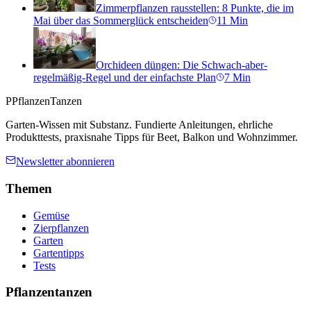
Zimmerpflanzen rausstellen: 8 Punkte, die im
Mai über das Sommerglück entscheiden
11
Min
Orchideen düngen: Die Schwach-aber-
regelmäßig-Regel und der einfachste Plan
7
Min
P
PflanzenTanzen
Garten-Wissen mit Substanz. Fundierte Anleitungen, ehrliche
Produkttests, praxisnahe Tipps für Beet, Balkon und Wohnzimmer.
Newsletter abonnieren
Themen
Gemüse
Zierpflanzen
Garten
Gartentipps
Tests
Pflanzentanzen