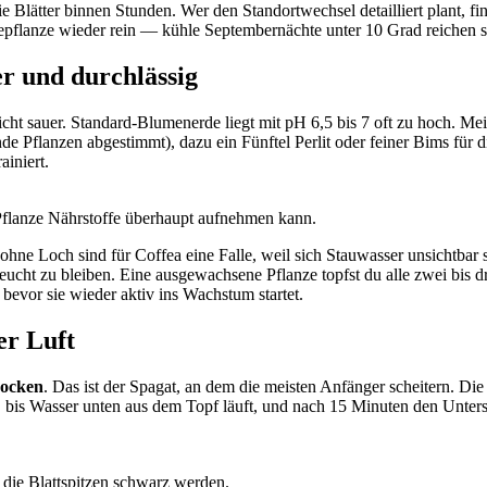
e Blätter binnen Stunden. Wer den Standortwechsel detailliert plant, f
epflanze wieder rein — kühle Septembernächte unter 10 Grad reichen
r und durchlässig
eicht sauer. Standard-Blumenerde liegt mit pH 6,5 bis 7 oft zu hoch. Mei
ende Pflanzen abgestimmt), dazu ein Fünftel Perlit oder feiner Bims für 
ainiert.
e Pflanze Nährstoffe überhaupt aufnehmen kann.
e Loch sind für Coffea eine Falle, weil sich Stauwasser unsichtbar
 feucht zu bleiben. Eine ausgewachsene Pflanze topfst du alle zwei bi
z bevor sie wieder aktiv ins Wachstum startet.
er Luft
rocken
. Das ist der Spagat, an dem die meisten Anfänger scheitern. Die
is Wasser unten aus dem Topf läuft, und nach 15 Minuten den Untersetz
die Blattspitzen schwarz werden.