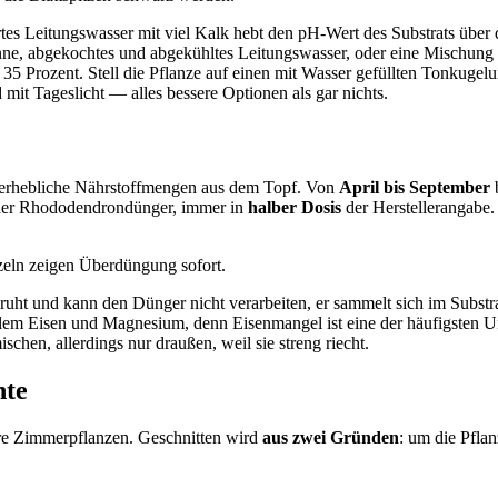
tes Leitungswasser mit viel Kalk hebt den pH-Wert des Substrats über di
ne, abgekochtes und abgekühltes Leitungswasser, oder eine Mischung 
s 35 Prozent. Stell die Pflanze auf einen mit Wasser gefüllten Tonkugelu
mit Tageslicht — alles bessere Optionen als gar nichts.
e erhebliche Nährstoffmengen aus dem Topf. Von
April bis September
b
oder Rhododendrondünger, immer in
halber Dosis
der Herstellerangabe.
zeln zeigen Überdüngung sofort.
 ruht und kann den Dünger nicht verarbeiten, er sammelt sich im Subst
em Eisen und Magnesium, denn Eisenmangel ist eine der häufigsten Ur
hen, allerdings nur draußen, weil sie streng riecht.
nte
dere Zimmerpflanzen. Geschnitten wird
aus zwei Gründen
: um die Pfla