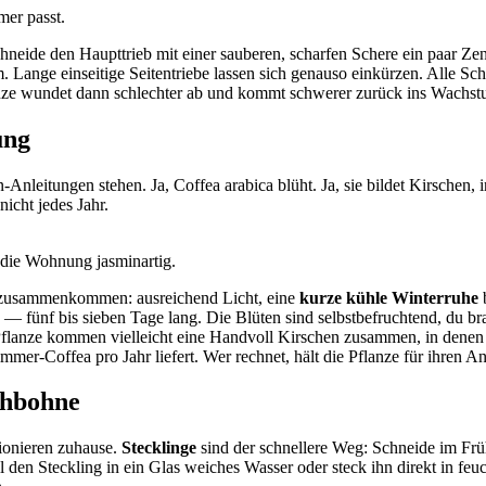
mer passt.
hneide den Haupttrieb mit einer sauberen, scharfen Schere ein paar Ze
 Lange einseitige Seitentriebe lassen sich genauso einkürzen. Alle Sc
anze wundet dann schlechter ab und kommt schwerer zurück ins Wachst
ung
-Anleitungen stehen. Ja, Coffea arabica blüht. Ja, sie bildet Kirschen, 
 nicht jedes Jahr.
t die Wohnung jasminartig.
 zusammenkommen: ausreichend Licht, eine
kurze kühle Winterruhe
b
— fünf bis sieben Tage lang. Die Blüten sind selbstbefruchtend, du br
Pflanze kommen vielleicht eine Handvoll Kirschen zusammen, in denen 
-Coffea pro Jahr liefert. Wer rechnet, hält die Pflanze für ihren Anbl
ohbohne
tionieren zuhause.
Stecklinge
sind der schnellere Weg: Schneide im Früh
ell den Steckling in ein Glas weiches Wasser oder steck ihn direkt in f