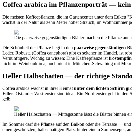
Coffea arabica im Pflanzenporträt — kei
Die meisten Kaffeepflanzen, die im Gartencenter unter dem Etikett "
wächst in der Natur als zehn Meter hoher Strauch, im Wohnzimmer pend
Die paarweise gegenständigen Blätter machen die Pflanze auch
Die Schönheit der Pflanze liegt in den
paarweise gegenständigen Bl
Leder. Robusta (Coffea canephora) gibt es seltener im Handel, ist rob
Vernünftigere. Wichtig zu wissen: Eine Kaffeepflanze ist
frostempfin
nicht im Weinbauklima, auch nicht in München-Schwabing mit Mikrokli
Heller Halbschatten — der richtige Stan
Coffea arabica wächst in ihrer Heimat
unter dem lichten Schirm g
Filter
. Ost- oder Westfenster sind ideal. Ein Nordfenster geht in d
gelb.
Heller Halbschatten — Mittagssonne lässt die Blätter binnen e
Im Sommer darf die Pflanze auf den Balkon oder die Terrasse — und
einen geschützten, halbschattigen Platz: hinter einem Sonnensegel, 