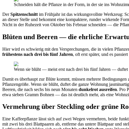
Schneiden hält die Pflanze in der Form, in der sie ins Wohnzim
Der
Spitzenschnitt
im Frühjahr ist das wirkungsvollste Werkzeug: Sc
an dieser Stelle und bekommt eine kompaktere, runder wirkende Form.
Nicht in der Ruhezeit von Oktober bis Februar schneiden — die Pfl
Blüten und Beeren — die ehrliche Erwart
Hier wird es schwierig mit den Versprechungen, die in vielen Pflanzen
frühestens nach drei bis fünf Jahren
, oft erst später, und es passiert
Wenn sie blüht — meist erst nach drei bis fünf Jahren — dufte
Damit es überhaupt zur Blüte kommt, müssen mehrere Bedingungen
Pflanzengröße. Wenn sie blüht, duftet die ganze Wohnung jasminartig 
Beeren, die nach sechs bis neun Monaten
dunkelrot ausreifen
. Pro 
etwa sieben Gramm Bohnen — das ist deutlich mehr, als eine Wohnzimmer
Vermehrung über Steckling oder grüne R
Eine Kaffeepflanze lässt sich auf zwei Wegen vermehren, beide funk
mit zwei bis drei Blattpaaren ab, entferne das untere Blattpaar und st