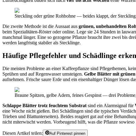
Luftfeuchtigkeit bilden sich nach
vier bis acht Wochen
erste Wurzeln
Steckling oder grüne Rohbohne — beides klappt, der Steckling i
Die zweite Methode ist die Aussaat aus
grünen, unbehandelten Ro
beim Spezialitäten-Röster oder online. Lege sie 24 Stunden in lauwa
manchmal länger. Eine so gezogene Pflanze braucht ihre zwei bis drei
werden langfristig stabiler als Stecklinge.
Häufige Pflegefehler und Schädlinge erke
Die meisten Probleme an einer Kaffeepflanze sind Pflegethemen, kei
Sprühen und auf Regenwasser umsteigen.
Gelbe Blätter mit grüne
aufnehmen. Frische saure Erde und ein eisenhaltiger Dünger lösen d
Braune Spitzen, gelbe Adern, feines Gespinst — drei Probleme,
Schlappe Blätter trotz feuchtem Substrat
sind ein Alarmsignal für
eine Woche nicht gießen. Bei Schädlingen sind die typischen Verdäc
Trieben und Blattunterseiten). Beides reagiert gut auf eine Behandl
nicht miterwischt werden. Vorbeugend hilft, was die Pflanze sowieso g
Diesen Artikel teilen:
Auf Pinterest pinnen