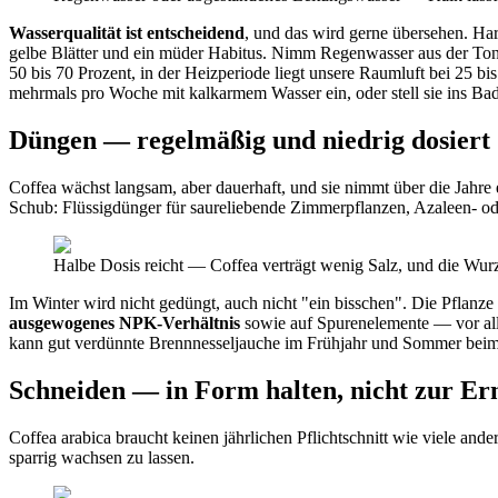
Wasserqualität ist entscheidend
, und das wird gerne übersehen. Har
gelbe Blätter und ein müder Habitus. Nimm Regenwasser aus der Ton
50 bis 70 Prozent, in der Heizperiode liegt unsere Raumluft bei 25 bi
mehrmals pro Woche mit kalkarmem Wasser ein, oder stell sie ins Bad 
Düngen — regelmäßig und niedrig dosiert
Coffea wächst langsam, aber dauerhaft, und sie nimmt über die Jahr
Schub: Flüssigdünger für saureliebende Zimmerpflanzen, Azaleen- 
Halbe Dosis reicht — Coffea verträgt wenig Salz, und die Wur
Im Winter wird nicht gedüngt, auch nicht "ein bisschen". Die Pflanze
ausgewogenes NPK-Verhältnis
sowie auf Spurenelemente — vor all
kann gut verdünnte Brennnesseljauche im Frühjahr und Sommer beimisc
Schneiden — in Form halten, nicht zur Er
Coffea arabica braucht keinen jährlichen Pflichtschnitt wie viele an
sparrig wachsen zu lassen.