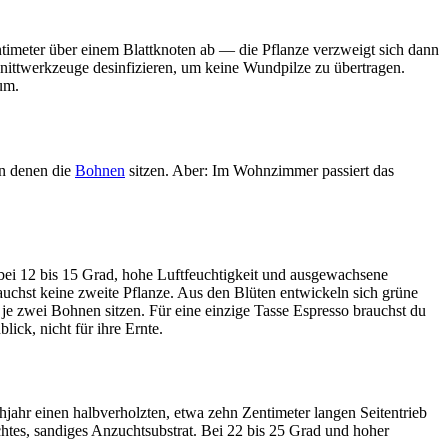
ntimeter über einem Blattknoten ab — die Pflanze verzweigt sich dann
hnittwerkzeuge desinfizieren, um keine Wundpilze zu übertragen.
um.
in denen die
Bohnen
sitzen. Aber: Im Wohnzimmer passiert das
ei 12 bis 15 Grad, hohe Luftfeuchtigkeit und ausgewachsene
auchst keine zweite Pflanze. Aus den Blüten entwickeln sich grüne
je zwei Bohnen sitzen. Für eine einzige Tasse Espresso brauchst du
ick, nicht für ihre Ernte.
jahr einen halbverholzten, etwa zehn Zentimeter langen Seitentrieb
euchtes, sandiges Anzuchtsubstrat. Bei 22 bis 25 Grad und hoher