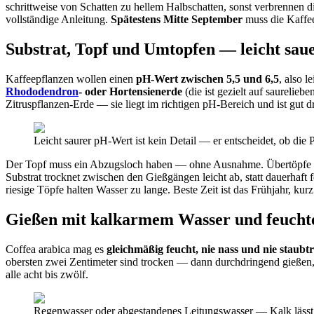
schrittweise von Schatten zu hellem Halbschatten, sonst verbrennen di
vollständige Anleitung.
Spätestens Mitte September
muss die Kaffe
Substrat, Topf und Umtopfen — leicht saue
Kaffeepflanzen wollen einen
pH-Wert zwischen 5,5 und 6,5
, also l
Rhododendron
- oder Hortensienerde
(die ist gezielt auf saurelieb
Zitruspflanzen-Erde — sie liegt im richtigen pH-Bereich und ist gut dr
Leicht saurer pH-Wert ist kein Detail — er entscheidet, ob di
Der Topf muss ein Abzugsloch haben — ohne Ausnahme. Übertöpfe ohn
Substrat trocknet zwischen den Gießgängen leicht ab, statt dauerhaft
riesige Töpfe halten Wasser zu lange. Beste Zeit ist das Frühjahr, kur
Gießen mit kalkarmem Wasser und feucht
Coffea arabica mag es
gleichmäßig feucht, nie nass und nie staubt
obersten zwei Zentimeter sind trocken — dann durchdringend gießen, b
alle acht bis zwölf.
Regenwasser oder abgestandenes Leitungswasser — Kalk lässt 