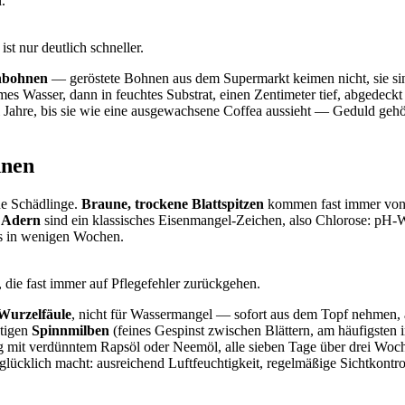
.
st nur deutlich schneller.
hbohnen
— geröstete Bohnen aus dem Supermarkt keimen nicht, sie si
rmes Wasser, dann in feuchtes Substrat, einen Zentimeter tief, abgede
 Jahre, bis sie wie eine ausgewachsene Coffea aussieht — Geduld gehör
nnen
ne Schädlinge.
Braune, trockene Blattspitzen
kommen fast immer von 
n Adern
sind ein klassisches Eisenmangel-Zeichen, also Chlorose: pH-W
as in wenigen Wochen.
 die fast immer auf Pflegefehler zurückgehen.
Wurzelfäule
, nicht für Wassermangel — sofort aus dem Topf nehmen, 
htigen
Spinnmilben
(feines Gespinst zwischen Blättern, am häufigsten 
ung mit verdünntem Rapsöl oder Neemöl, alle sieben Tage über drei Woc
lücklich macht: ausreichend Luftfeuchtigkeit, regelmäßige Sichtkontrol