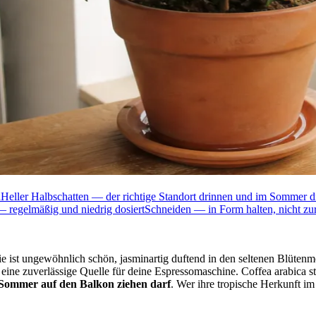
n
Heller Halbschatten — der richtige Standort drinnen und im Sommer 
regelmäßig und niedrig dosiert
Schneiden — in Form halten, nicht zu
ist ungewöhnlich schön, jasminartig duftend in den seltenen Blütenmona
er eine zuverlässige Quelle für deine Espressomaschine. Coffea arabic
 Sommer auf den Balkon ziehen darf
. Wer ihre tropische Herkunft im