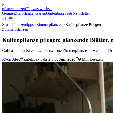
P
pflanzentanzen
Tu, was wächst.
Gemüse
Zierpflanzen
Garten
Gartentipps
Tests
Newsletter
Start
Pflanzentipps
Zimmerpflanzen
Kaffeepflanze Pflegen
Zimmerpflanzen
Kaffeepflanze pflegen: glänzende Blätter,
Coffea arabica ist eine wunderschöne Zimmerpflanze — wenn du Licht,
A
Von
Alex
Zuletzt aktualisiert:
5. Juni 2026
9
Min Lesezeit