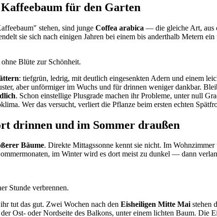
n Kaffeebaum für den Garten
Kaffeebaum" stehen, sind junge
Coffea arabica
— die gleiche Art, aus
elt sie sich nach einigen Jahren bei einem bis anderthalb Metern ein u
 ohne Blüte zur Schönheit.
ättern
: tiefgrün, ledrig, mit deutlich eingesenkten Adern und einem lei
uster, aber unförmiger im Wuchs und für drinnen weniger dankbar. Bleib
dlich
. Schon einstellige Plusgrade machen ihr Probleme, unter null Grad
ma. Wer das versucht, verliert die Pflanze beim ersten echten Spätfro
dort drinnen und im Sommer draußen
rößerer Bäume
. Direkte Mittagssonne kennt sie nicht. Im Wohnzimmer üb
en Sommermonaten, im Winter wird es dort meist zu dunkel — dann verla
iner Stunde verbrennen.
 ihr tut das gut. Zwei Wochen nach den
Eisheiligen Mitte Mai
stehen d
an der Ost- oder Nordseite des Balkons, unter einem lichten Baum. Di