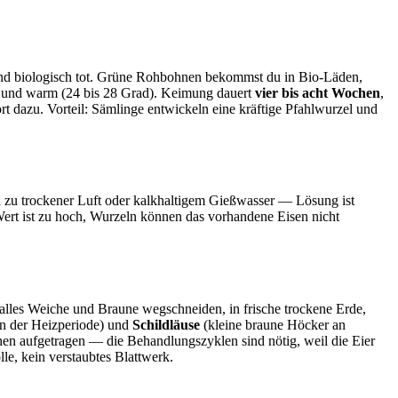
nd biologisch tot. Grüne Rohbohnen bekommst du in Bio-Läden,
ckt und warm (24 bis 28 Grad). Keimung dauert
vier bis acht Wochen
,
t dazu. Vorteil: Sämlinge entwickeln eine kräftige Pfahlwurzel und
zu trockener Luft oder kalkhaltigem Gießwasser — Lösung ist
ert ist zu hoch, Wurzeln können das vorhandene Eisen nicht
alles Weiche und Braune wegschneiden, in frische trockene Erde,
in der Heizperiode) und
Schildläuse
(kleine braune Höcker an
hen aufgetragen — die Behandlungszyklen sind nötig, weil die Eier
le, kein verstaubtes Blattwerk.