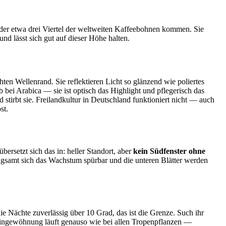
 der etwa drei Viertel der weltweiten Kaffeebohnen kommen. Sie
nd lässt sich gut auf dieser Höhe halten.
chten Wellenrand. Sie reflektieren Licht so glänzend wie poliertes
 bei Arabica — sie ist optisch das Highlight und pflegerisch das
 stirbt sie. Freilandkultur in Deutschland funktioniert nicht — auch
st.
ersetzt sich das in: heller Standort, aber
kein Südfenster ohne
ngsamt sich das Wachstum spürbar und die unteren Blätter werden
ie Nächte zuverlässig über 10 Grad, das ist die Grenze. Such ihr
e Eingewöhnung läuft genauso wie bei allen Tropenpflanzen —