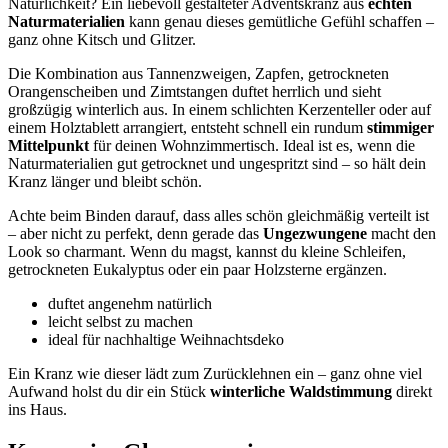
Natürlichkeit? Ein liebevoll gestalteter Adventskranz aus
echten
Naturmaterialien
kann genau dieses gemütliche Gefühl schaffen –
ganz ohne Kitsch und Glitzer.
Die Kombination aus Tannenzweigen, Zapfen, getrockneten
Orangenscheiben und Zimtstangen duftet herrlich und sieht
großzügig winterlich aus. In einem schlichten Kerzenteller oder auf
einem Holztablett arrangiert, entsteht schnell ein rundum
stimmiger
Mittelpunkt
für deinen Wohnzimmertisch. Ideal ist es, wenn die
Naturmaterialien gut getrocknet und ungespritzt sind – so hält dein
Kranz länger und bleibt schön.
Achte beim Binden darauf, dass alles schön gleichmäßig verteilt ist
– aber nicht zu perfekt, denn gerade das
Ungezwungene
macht den
Look so charmant. Wenn du magst, kannst du kleine Schleifen,
getrockneten Eukalyptus oder ein paar Holzsterne ergänzen.
duftet angenehm natürlich
leicht selbst zu machen
ideal für nachhaltige Weihnachtsdeko
Ein Kranz wie dieser lädt zum Zurücklehnen ein – ganz ohne viel
Aufwand holst du dir ein Stück
winterliche Waldstimmung
direkt
ins Haus.