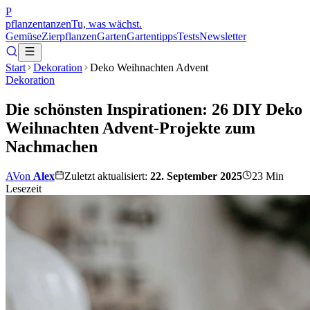
P
pflanzentanzen
Tu, was wächst.
Gemüse
Zierpflanzen
Garten
Gartentipps
Tests
Newsletter
Start
Dekoration
Deko Weihnachten Advent
Dekoration
Die schönsten Inspirationen: 26 DIY Deko
Weihnachten Advent-Projekte zum
Nachmachen
A
Von
Alex
Zuletzt aktualisiert:
22. September 2025
23
Min
Lesezeit