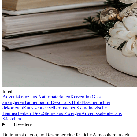
Inhalt
Adventskranz aus Naturmaterialien
Kerzen im Glas
arrangieren
Tannenbaum-Dekor aus Holz
Flaschenlichter
dekorieren
Kunstschnee selber machen
Skandinavische
Baumscheiben-Deko
Sterne aus Zweigen
Adventskalender aus
Säckchen
+
18
weitere
Du träumst davon, im Dezember eine festliche Atmosphäre in dein