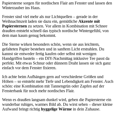
Papiersterne sorgen für nordischen Flair am Fenster und lassen den
Winterzauber ins Haus.
Fenster sind viel mehr als nur Lichtquellen – gerade in der
Weihnachtszeit laden sie dazu ein, gemütliche
Akzente mit
Papiersternen
zu setzen. Vor allem in Kombination mit Schnee
draußen entsteht schnell das typisch nordische Wintergefühl, von
dem man kaum genug bekommt.
Die Sterne wirken besonders schön, wenn sie aus leichtem,
gefalteten Papier bestehen und in sanftem Licht erstrahlen. Du
kannst sie entweder fertig kaufen oder selbst mit wenigen
Handgriffen basteln – ein DIY-Nachmittag inklusive Tee passt da
perfekt. Mit etwas Schnur oder dünnem Draht lassen sie sich ganz
einfach vor dem Fenster fixieren.
Ich achte beim Aufhängen gern auf verschiedene Größen und
Höhen – so entsteht mehr Tiefe und Lebendigkeit am Fenster. Auch
schön: eine Kombination mit Tannengrün oder Zapfen auf der
Fensterbank für noch mehr nordisches Flair.
Wenn es draußen langsam dunkel wird, geben die Papiersterne ein
wunderbar ruhiges, warmes Bild ab. Du wirst sehen – dieser kleine
Aufwand bringt richtig
hyggelige Wärme
in dein Zuhause.