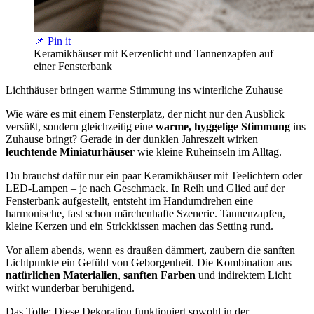
📌 Pin it
Keramikhäuser mit Kerzenlicht und Tannenzapfen auf
einer Fensterbank
Lichthäuser bringen warme Stimmung ins winterliche Zuhause
Wie wäre es mit einem Fensterplatz, der nicht nur den Ausblick
versüßt, sondern gleichzeitig eine
warme, hyggelige Stimmung
ins
Zuhause bringt? Gerade in der dunklen Jahreszeit wirken
leuchtende Miniaturhäuser
wie kleine Ruheinseln im Alltag.
Du brauchst dafür nur ein paar Keramikhäuser mit Teelichtern oder
LED-Lampen – je nach Geschmack. In Reih und Glied auf der
Fensterbank aufgestellt, entsteht im Handumdrehen eine
harmonische, fast schon märchenhafte Szenerie. Tannenzapfen,
kleine Kerzen und ein Strickkissen machen das Setting rund.
Vor allem abends, wenn es draußen dämmert, zaubern die sanften
Lichtpunkte ein Gefühl von Geborgenheit. Die Kombination aus
natürlichen Materialien
,
sanften Farben
und indirektem Licht
wirkt wunderbar beruhigend.
Das Tolle: Diese Dekoration funktioniert sowohl in der