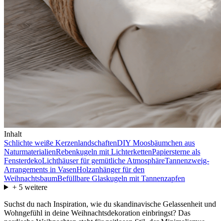
Inhalt
Schlichte weiße Kerzenlandschaften
DIY Moosbäumchen aus
Naturmaterialien
Rebenkugeln mit Lichterketten
Papiersterne als
Fensterdeko
Lichthäuser für gemütliche Atmosphäre
Tannenzweig-
Arrangements in Vasen
Holzanhänger für den
Weihnachtsbaum
Befüllbare Glaskugeln mit Tannenzapfen
+
5
weitere
Suchst du nach Inspiration, wie du skandinavische Gelassenheit und
Wohngefühl in deine Weihnachtsdekoration einbringst? Das