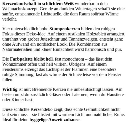
Kerzenlandschaft in schlichtem Weiß
wunderbar in dein
Weihnachtskonzept. Gerade an dunklen Wintertagen schafft sie eine
sanfte, entspannende Lichtquelle, die dem Raum spürbar Wärme
verleiht.
Vier unterschiedlich hohe
Stumpenkerzen
bilden den ruhigen
Fokus dieser Deko-Idee. Auf einem rustikalen Holztablett arrangiert,
umrahmt von grober Juteschnur und Tannenzweigen, entsteht ganz
ohne Aufwand ein nordischer Look. Die Kombination aus
Naturmaterialien und klarer Einfachheit wirkt harmonisch und pur.
Die
Farbpalette bleibt hell
, fast monochrom – das lässt dein
Wohnzimmer offen und hell wirken. Übrigens: Auf einem
Fenstersims erzeugt das Lichtspiel der Flammen eine besonders
ruhige Stimmung, fast als würde der Schnee leise vor dem Fenster
fallen.
Wichtig
ist nur: Brennende Kerzen nie unbeaufsichtigt lassen! Am
besten nutzt du zusätzlich Gläser oder Laternen, wenn du Haustiere
oder Kinder hast.
Diese schlichte Kerzendeko zeigt, dass echte Gemütlichkeit nicht
laut sein muss – sie flüstert mit warmem Licht und natürlicher Ruhe.
Ideal für deine
hyggelige Auszeit zuhause
.