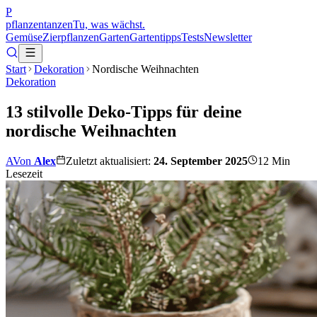
P
pflanzentanzen
Tu, was wächst.
Gemüse
Zierpflanzen
Garten
Gartentipps
Tests
Newsletter
Start
Dekoration
Nordische Weihnachten
Dekoration
13 stilvolle Deko-Tipps für deine
nordische Weihnachten
A
Von
Alex
Zuletzt aktualisiert:
24. September 2025
12
Min
Lesezeit