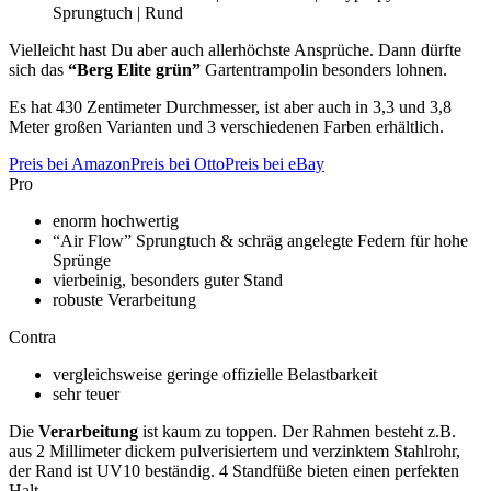
Sprungtuch | Rund
Vielleicht hast Du aber auch allerhöchste Ansprüche. Dann dürfte
sich das
“Berg Elite grün”
Gartentrampolin besonders lohnen.
Es hat 430 Zentimeter Durchmesser, ist aber auch in 3,3 und 3,8
Meter großen Varianten und 3 verschiedenen Farben erhältlich.
Preis bei Amazon
Preis bei Otto
Preis bei eBay
Pro
enorm hochwertig
“Air Flow” Sprungtuch & schräg angelegte Federn für hohe
Sprünge
vierbeinig, besonders guter Stand
robuste Verarbeitung
Contra
vergleichsweise geringe offizielle Belastbarkeit
sehr teuer
Die
Verarbeitung
ist kaum zu toppen. Der Rahmen besteht z.B.
aus 2 Millimeter dickem pulverisiertem und verzinktem Stahlrohr,
der Rand ist UV10 beständig. 4 Standfüße bieten einen perfekten
Halt.