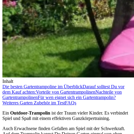
Inhalt
Die besten Gartentrampoline im Überblick
Darauf solltest Du vor
dem Kauf achten:
Vorteile von Gartentrampolinen
Nachteile von
Gartentrampolinen
Für wen eignet sich ein Gartentrampolin?
Weiteres Garten Zubehör im Test
FAQs
Ein
Outdoor-Trampolin
ist der Traum vieler Kinder. Es verbindet
Spiel und Spaß mit einem effektiven Ganzkörpertraining.
Auch Erwachsene finden Gefallen am Spiel mit der Schwerkraft.
Auf dem Trampolin kannst Du Deinen Garten einmal von oben