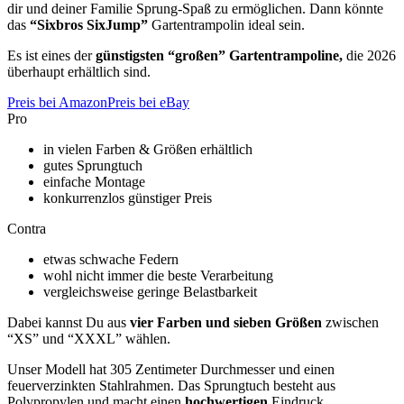
dir und deiner Familie Sprung-Spaß zu ermöglichen. Dann könnte
das
“Sixbros SixJump”
Gartentrampolin ideal sein.
Es ist eines der
günstigsten “großen” Gartentrampoline,
die 2026
überhaupt erhältlich sind.
Preis bei Amazon
Preis bei eBay
Pro
in vielen Farben & Größen erhältlich
gutes Sprungtuch
einfache Montage
konkurrenzlos günstiger Preis
Contra
etwas schwache Federn
wohl nicht immer die beste Verarbeitung
vergleichsweise geringe Belastbarkeit
Dabei kannst Du aus
vier Farben und sieben Größen
zwischen
“XS” und “XXXL” wählen.
Unser Modell hat 305 Zentimeter Durchmesser und einen
feuerverzinkten Stahlrahmen. Das Sprungtuch besteht aus
Polypropylen und macht einen
hochwertigen
Eindruck.