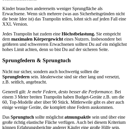
Kinder brauchen andererseits weniger Sprungfläche als
Erwachsene. Wenn sich mehrere (was aus Sicherheitsgründen nicht
die beste Idee ist) das Trampolin teilen, lohnt sich auf jeden Fall eine
XXL Version.
Jedes Trampolin hat zudem eine
Höchstbelastung.
Sie entspricht
dem
maximalen Körpergewicht
eines Nutzers. Insbesondere bei
größeren und schwereren Erwachsenen solltest Du auf ein möglichst
hohes Limit achten, denn so bist Du auf der sicheren Seite.
Sprungfedern & Sprungtuch
Nicht nur sicher, sondern auch hochwertig sollten die
Sprungfedern
sein. Idealerweise sind sie eher lang und versetzt,
z.B. seitlich, angebracht.
Generell gilt:
Je mehr Federn, desto besser die Performance.
Bei
einem 3 Meter breiten Trampolin haben Budget-Geräte z.B. um die
60, Top-Modelle aber über 90 Stück. Mittlerweile gibt es aber auch
einige wenige Geräte, die komplett ohne Federn auskommen.
Das
Sprungtuch
sollte möglichst
atmungsaktiv
sein und über eine
große richtig elastische Fläche verfügen. Auch bei diesem Kriterium
können Erfahrungsberichte anderer Käufer eine große Hilfe sein.