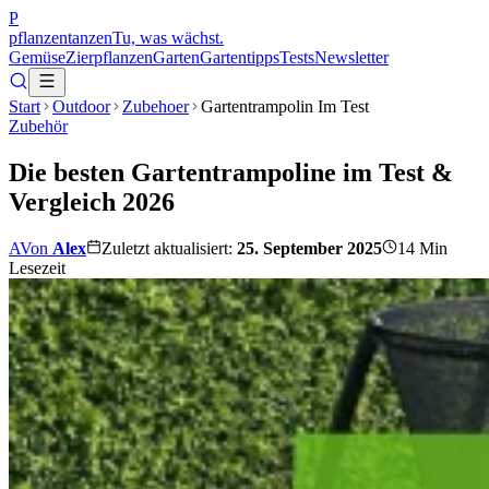
P
pflanzentanzen
Tu, was wächst.
Gemüse
Zierpflanzen
Garten
Gartentipps
Tests
Newsletter
Start
Outdoor
Zubehoer
Gartentrampolin Im Test
Zubehör
Die besten Gartentrampoline im Test &
Vergleich 2026
A
Von
Alex
Zuletzt aktualisiert:
25. September 2025
14
Min
Lesezeit