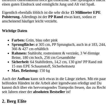
einen guten Eindruck und ermöglicht Jung und Alt viel Spaß.
Eigentlich ebenfalls löblich ist die sehr dicke
15 Millimeter EPE
Polsterung.
Allerdings ist der
PP Rand
etwas kurz, sodass er
anscheinend häufiger leicht verzieht.
Wichtige Daten
Farben:
Grün, blau oder pink
Sprungfläche:
ø 305 cm, PP Sprungtuch, auch in ø 183, 244,
366 & 427 cm erhältlich
Rahmen:
Stahlrohr, rostresistent & verzinkt, 3 W-förmige
Beine, 180 cm hoch, 256 cm Gesamthöhe
Sicherheit:
64 Stahlfedern, 14,2 cm, 130 g/m² PP Rand mit
15 mm EPE Schaumstoff, Sicherheitsnetz
Max. Belastung:
150 kg
Auch der
Aufbau
kann sich etwas in die Länge ziehen. Mit ein paar
helfenden Händen ist die Arbeit aber irgendwann erledigt und Du
kannst dich über ein hervorragendes Trampolin freuen, das zu Recht
seit Jahren einer der
absoluten Bestseller
ist!
2.
Berg Elite