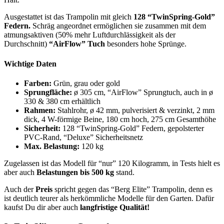
Ausgestattet ist das Trampolin mit gleich
128 “TwinSpring-Gold”
Federn.
Schräg angeordnet ermöglichen sie zusammen mit dem
atmungsaktiven (50% mehr Luftdurchlässigkeit als der
Durchschnitt)
“AirFlow” Tuch
besonders hohe Sprünge.
Wichtige Daten
Farben:
Grün, grau oder gold
Sprungfläche:
ø 305 cm, “AirFlow” Sprungtuch, auch in ø
330 & 380 cm erhältlich
Rahmen:
Stahlrohr, ø 42 mm, pulverisiert & verzinkt, 2 mm
dick, 4 W-förmige Beine, 180 cm hoch, 275 cm Gesamthöhe
Sicherheit:
128 “TwinSpring-Gold” Federn, gepolsterter
PVC-Rand, “Deluxe” Sicherheitsnetz
Max. Belastung:
120 kg
Zugelassen ist das Modell für “nur” 120 Kilogramm, in Tests hielt es
aber auch
Belastungen bis 500 kg
stand.
Auch der
Preis
spricht gegen das “Berg Elite” Trampolin, denn es
ist deutlich teurer als herkömmliche Modelle für den Garten. Dafür
kaufst Du dir aber auch
langfristige Qualität!