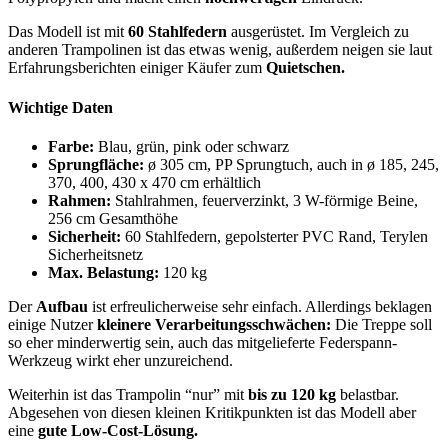
Das Modell ist mit
60 Stahlfedern
ausgerüstet. Im Vergleich zu
anderen Trampolinen ist das etwas wenig, außerdem neigen sie laut
Erfahrungsberichten einiger Käufer zum
Quietschen.
Wichtige Daten
Farbe:
Blau, grün, pink oder schwarz
Sprungfläche:
ø 305 cm, PP Sprungtuch, auch in ø 185, 245,
370, 400, 430 x 470 cm erhältlich
Rahmen:
Stahlrahmen, feuerverzinkt, 3 W-förmige Beine,
256 cm Gesamthöhe
Sicherheit:
60 Stahlfedern, gepolsterter PVC Rand, Terylen
Sicherheitsnetz
Max. Belastung:
120 kg
Der
Aufbau
ist erfreulicherweise sehr einfach. Allerdings beklagen
einige Nutzer
kleinere Verarbeitungsschwächen:
Die Treppe soll
so eher minderwertig sein, auch das mitgelieferte Federspann-
Werkzeug wirkt eher unzureichend.
Weiterhin ist das Trampolin “nur” mit
bis zu 120 kg
belastbar.
Abgesehen von diesen kleinen Kritikpunkten ist das Modell aber
eine
gute Low-Cost-Lösung.