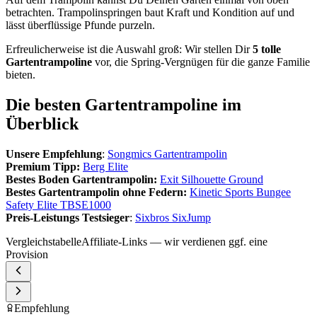
betrachten. Trampolinspringen baut Kraft und Kondition auf und
lässt überflüssige Pfunde purzeln.
Erfreulicherweise ist die Auswahl groß: Wir stellen Dir
5 tolle
Gartentrampoline
vor, die Spring-Vergnügen für die ganze Familie
bieten.
Die besten Gartentrampoline im
Überblick
Unsere Empfehlung
:
Songmics Gartentrampolin
Premium Tipp:
Berg Elite
Bestes Boden Gartentrampolin:
Exit Silhouette Ground
Bestes Gartentrampolin ohne Federn:
Kinetic Sports Bungee
Safety Elite TBSE1000
Preis-Leistungs Testsieger
:
Sixbros SixJump
Vergleichstabelle
Affiliate-Links — wir verdienen ggf. eine
Provision
Empfehlung