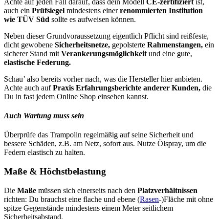
Achte auf jeden Fall darauf, dass dein Modell
CE-zertifiziert
ist,
auch ein
Prüfsiegel
mindestens einer
renommierten Institution
wie TÜV Süd
sollte es aufweisen können.
Neben dieser Grundvoraussetzung eigentlich Pflicht sind reißfeste,
dicht gewobene
Sicherheitsnetze,
gepolsterte
Rahmenstangen,
ein
sicherer Stand mit
Verankerungsmöglichkeit
und eine gute,
elastische Federung.
Schau’ also bereits vorher nach, was die Hersteller hier anbieten.
Achte auch auf
Praxis Erfahrungsberichte anderer Kunden,
die
Du in fast jedem Online Shop einsehen kannst.
Auch Wartung muss sein
Überprüfe das Trampolin regelmäßig auf seine Sicherheit und
bessere Schäden, z.B. am Netz, sofort aus. Nutze Ölspray, um die
Federn elastisch zu halten.
Maße & Höchstbelastung
Die
Maße
müssen sich einerseits nach den
Platzverhältnissen
richten: Du brauchst eine flache und ebene (
Rasen
-)Fläche mit ohne
spitze Gegenstände mindestens einem Meter seitlichem
Sicherheitsabstand.