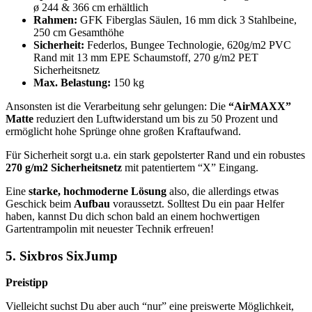
ø 244 & 366 cm erhältlich
Rahmen:
GFK Fiberglas Säulen, 16 mm dick 3 Stahlbeine,
250 cm Gesamthöhe
Sicherheit:
Federlos, Bungee Technologie, 620g/m2 PVC
Rand mit 13 mm EPE Schaumstoff, 270 g/m2 PET
Sicherheitsnetz
Max. Belastung:
150 kg
Ansonsten ist die Verarbeitung sehr gelungen: Die
“AirMAXX”
Matte
reduziert den Luftwiderstand um bis zu 50 Prozent und
ermöglicht hohe Sprünge ohne großen Kraftaufwand.
Für Sicherheit sorgt u.a. ein stark gepolsterter Rand und ein robustes
270 g/m2 Sicherheitsnetz
mit patentiertem “X” Eingang.
Eine
starke, hochmoderne Lösung
also, die allerdings etwas
Geschick beim
Aufbau
voraussetzt. Solltest Du ein paar Helfer
haben, kannst Du dich schon bald an einem hochwertigen
Gartentrampolin mit neuester Technik erfreuen!
5. Sixbros SixJump
Preistipp
Vielleicht suchst Du aber auch “nur” eine preiswerte Möglichkeit,