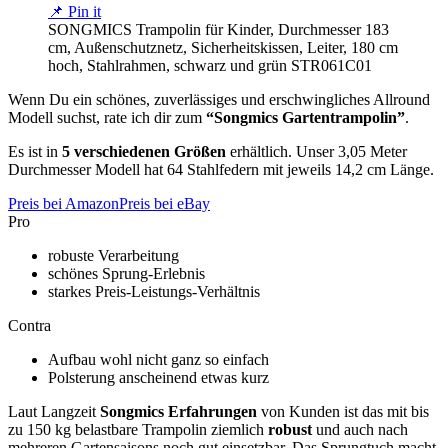
📌 Pin it
SONGMICS Trampolin für Kinder, Durchmesser 183
cm, Außenschutznetz, Sicherheitskissen, Leiter, 180 cm
hoch, Stahlrahmen, schwarz und grün STR061C01
Wenn Du ein schönes, zuverlässiges und erschwingliches Allround
Modell suchst, rate ich dir zum
“Songmics Gartentrampolin”
.
Es ist in
5 verschiedenen Größen
erhältlich. Unser 3,05 Meter
Durchmesser Modell hat 64 Stahlfedern mit jeweils 14,2 cm Länge.
Preis bei Amazon
Preis bei eBay
Pro
robuste Verarbeitung
schönes Sprung-Erlebnis
starkes Preis-Leistungs-Verhältnis
Contra
Aufbau wohl nicht ganz so einfach
Polsterung anscheinend etwas kurz
Laut Langzeit
Songmics Erfahrungen
von Kunden ist das mit bis
zu 150 kg belastbare Trampolin ziemlich
robust
und auch nach
mehreren Gartensaisons noch gut einsetzbar. Das Sprungtuch macht