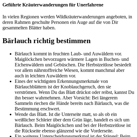
Geführte Kräuterwanderungen für Unerfahrene
In vielen Regionen werden Wildkräuterwanderungen angeboten, in
deren Rahmen geschulte Personen ein Auge auf die von Dir
gesammelten Blätter haben.
Bärlauch richtig bestimmen
Bärlauch kommt in feuchten Laub- und Auwäldern vor.
Maiglöckchen bevorzugen wärmere Lagen in Buchen- und
Eichenwäldern und Gebüschen. Die Herbstzeitlose besiedelt
vor allem nährstoffreiche Wiesen, kommt manchmal aber
auch in leichten Auwäldern vor.
Eines der wichtigsten Erkennungsmerkmale von
Bärlauchblättern ist der Knoblauchgeruch, den sie
verströmen. Wenn Du das Blatt drückst oder reibst, kannst Du
ihn besser wahrnehmen. Aber Vorsicht: Bei längerem
Sammeln riechen die Hände bereits nach Bärlauch, was die
Bestimmung erschwert.
Wende das Blatt. Ist die Unterseite matt, so als ob ein
weißlicher Schleier über dem Grün läge, handelt es sich um
Bärlauch. Beim Maiglöckchen und bei der Herbstzeitlose ist
die Rückseite ebenso glänzend wie die Vorderseite.
Ein weiteres Unterscheidungsmerkmal ist der Stängel: Beim