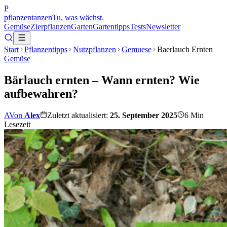
P
pflanzentanzen
Tu, was wächst.
Gemüse
Zierpflanzen
Garten
Gartentipps
Tests
Newsletter
Start
Pflanzentipps
Nutzpflanzen
Gemuese
Baerlauch Ernten
Gemüse
Bärlauch ernten – Wann ernten? Wie
aufbewahren?
A
Von
Alex
Zuletzt aktualisiert:
25. September 2025
6
Min
Lesezeit