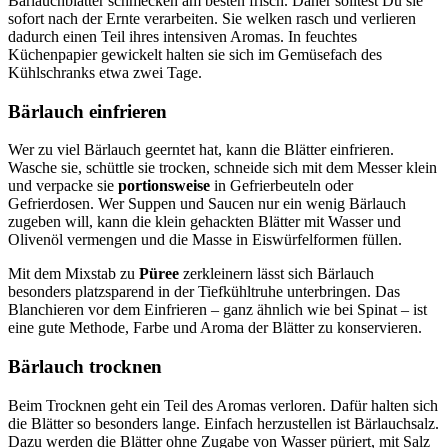
Bärlauchblätter schmecken am besten frisch. Daher solltest Du sie
sofort nach der Ernte verarbeiten. Sie welken rasch und verlieren
dadurch einen Teil ihres intensiven Aromas. In feuchtes
Küchenpapier gewickelt halten sie sich im Gemüsefach des
Kühlschranks etwa zwei Tage.
Bärlauch einfrieren
Wer zu viel Bärlauch geerntet hat, kann die Blätter einfrieren.
Wasche sie, schüttle sie trocken, schneide sich mit dem Messer klein
und verpacke sie
portionsweise
in Gefrierbeuteln oder
Gefrierdosen. Wer Suppen und Saucen nur ein wenig Bärlauch
zugeben will, kann die klein gehackten Blätter mit Wasser und
Olivenöl vermengen und die Masse in Eiswürfelformen füllen.
Mit dem Mixstab zu
Püree
zerkleinern lässt sich Bärlauch
besonders platzsparend in der Tiefkühltruhe unterbringen. Das
Blanchieren vor dem Einfrieren – ganz ähnlich wie bei Spinat – ist
eine gute Methode, Farbe und Aroma der Blätter zu konservieren.
Bärlauch trocknen
Beim Trocknen geht ein Teil des Aromas verloren. Dafür halten sich
die Blätter so besonders lange. Einfach herzustellen ist Bärlauchsalz.
Dazu werden die Blätter ohne Zugabe von Wasser püriert, mit Salz