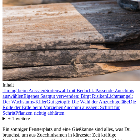
Inhalt
Timing beim Aussäen
Sortenwahl mit Bedacht: Passende Zucchinis
auswählen
Eigenes Saatgut verwenden: Birgt Risiken
Lichtmangel:
Der Wachstums-Killer
Gut getopft: Die Wahl der Anzuchtgefäße
Die
Rolle der Erde beim Vorziehen
Zucchini aussäen: Schritt für
Schritt
Pflanzen richtig abhärten
+
1
weitere
Ein sonniger Fensterplatz und eine Gießkanne sind alles, was Du
brauchst, um aus Zucchinisamen in kürzester Zeit kräftige