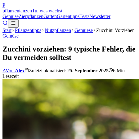
P
pflanzentanzen
Tu, was wächst.
Gemüse
Zierpflanzen
Garten
Gartentipps
Tests
Newsletter
Start
Pflanzentipps
Nutzpflanzen
Gemuese
Zucchini Vorziehen
Gemüse
Zucchini vorziehen: 9 typische Fehler, die
Du vermeiden solltest
A
Von
Alex
Zuletzt aktualisiert:
25. September 2025
6
Min
Lesezeit