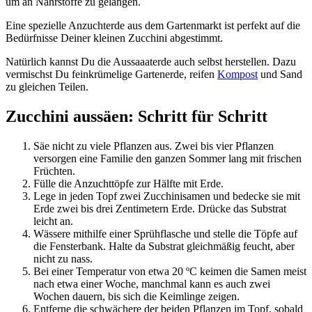
um an Nährstoffe zu gelangen.
Eine spezielle Anzuchterde aus dem Gartenmarkt ist perfekt auf die
Bedürfnisse Deiner kleinen Zucchini abgestimmt.
Natürlich kannst Du die Aussaaaterde auch selbst herstellen. Dazu
vermischst Du feinkrümelige Gartenerde, reifen
Kompost
und Sand
zu gleichen Teilen.
Zucchini aussäen: Schritt für Schritt
Säe nicht zu viele Pflanzen aus. Zwei bis vier Pflanzen
versorgen eine Familie den ganzen Sommer lang mit frischen
Früchten.
Fülle die Anzuchttöpfe zur Hälfte mit Erde.
Lege in jeden Topf zwei Zucchinisamen und bedecke sie mit
Erde zwei bis drei Zentimetern Erde. Drücke das Substrat
leicht an.
Wässere mithilfe einer Sprühflasche und stelle die Töpfe auf
die Fensterbank. Halte da Substrat gleichmäßig feucht, aber
nicht zu nass.
Bei einer Temperatur von etwa 20 ºC keimen die Samen meist
nach etwa einer Woche, manchmal kann es auch zwei
Wochen dauern, bis sich die Keimlinge zeigen.
Entferne die schwächere der beiden Pflanzen im Topf, sobald