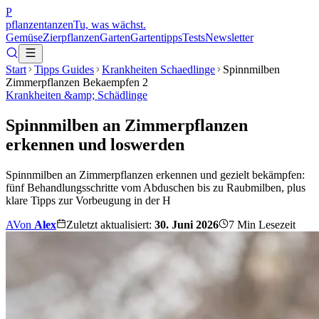
P
pflanzentanzen
Tu, was wächst.
Gemüse
Zierpflanzen
Garten
Gartentipps
Tests
Newsletter
Start
Tipps Guides
Krankheiten Schaedlinge
Spinnmilben
Zimmerpflanzen Bekaempfen 2
Krankheiten &amp; Schädlinge
Spinnmilben an Zimmerpflanzen
erkennen und loswerden
Spinnmilben an Zimmerpflanzen erkennen und gezielt bekämpfen:
fünf Behandlungsschritte vom Abduschen bis zu Raubmilben, plus
klare Tipps zur Vorbeugung in der H
A
Von
Alex
Zuletzt aktualisiert:
30. Juni 2026
7
Min Lesezeit