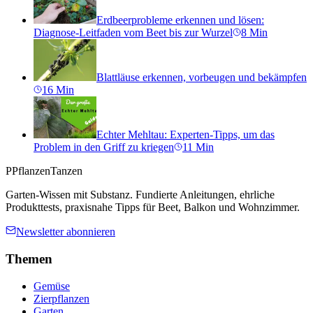
Erdbeerprobleme erkennen und lösen:
Diagnose-Leitfaden vom Beet bis zur Wurzel
8
Min
Blattläuse erkennen, vorbeugen und bekämpfen
16
Min
Echter Mehltau: Experten-Tipps, um das
Problem in den Griff zu kriegen
11
Min
P
PflanzenTanzen
Garten-Wissen mit Substanz. Fundierte Anleitungen, ehrliche
Produkttests, praxisnahe Tipps für Beet, Balkon und Wohnzimmer.
Newsletter abonnieren
Themen
Gemüse
Zierpflanzen
Garten