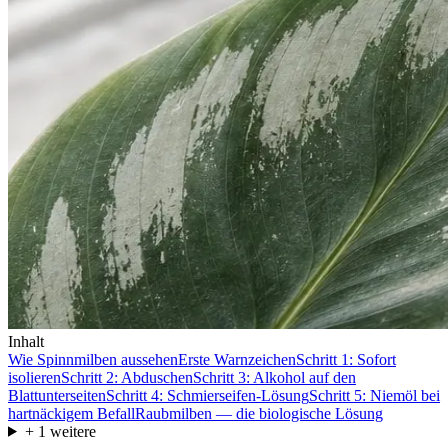
Inhalt
Wie Spinnmilben aussehen
Erste Warnzeichen
Schritt 1: Sofort
isolieren
Schritt 2: Abduschen
Schritt 3: Alkohol auf den
Blattunterseiten
Schritt 4: Schmierseifen-Lösung
Schritt 5: Niemöl bei
hartnäckigem Befall
Raubmilben — die biologische Lösung
+
1
weitere