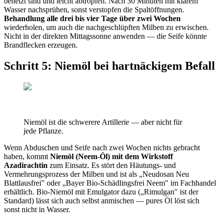
benetzt sind und leicht abtropfen. Nach 30 Minuten mit klarem
Wasser nachsprühen, sonst verstopfen die Spaltöffnungen.
Behandlung alle drei bis vier Tage über zwei Wochen
wiederholen, um auch die nachgeschlüpften Milben zu erwischen.
Nicht in der direkten Mittagssonne anwenden — die Seife könnte
Brandflecken erzeugen.
Schritt 5: Niemöl bei hartnäckigem Befall
Niemöl ist die schwerere Artillerie — aber nicht für
jede Pflanze.
Wenn Abduschen und Seife nach zwei Wochen nichts gebracht
haben, kommt
Niemöl (Neem-Öl) mit dem Wirkstoff
Azadirachtin
zum Einsatz. Es stört den Häutungs- und
Vermehrungsprozess der Milben und ist als „Neudosan Neu
Blattlausfrei" oder „Bayer Bio-Schädlingsfrei Neem" im Fachhandel
erhältlich. Bio-Niemöl mit Emulgator dazu („Rimulgan" ist der
Standard) lässt sich auch selbst anmischen — pures Öl löst sich
sonst nicht in Wasser.