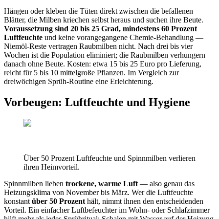
Hängen oder kleben die Tüten direkt zwischen die befallenen
Blätter, die Milben kriechen selbst heraus und suchen ihre Beute.
Voraussetzung sind 20 bis 25 Grad, mindestens 60 Prozent
Luftfeuchte
und keine vorangegangene Chemie-Behandlung —
Niemöl-Reste vertragen Raubmilben nicht. Nach drei bis vier
Wochen ist die Population eliminiert; die Raubmilben verhungern
danach ohne Beute. Kosten: etwa 15 bis 25 Euro pro Lieferung,
reicht für 5 bis 10 mittelgroße Pflanzen. Im Vergleich zur
dreiwöchigen Sprüh-Routine eine Erleichterung.
Vorbeugen: Luftfeuchte und Hygiene
Über 50 Prozent Luftfeuchte und Spinnmilben verlieren
ihren Heimvorteil.
Spinnmilben lieben
trockene, warme Luft
— also genau das
Heizungsklima von November bis März. Wer die Luftfeuchte
konstant
über 50 Prozent
hält, nimmt ihnen den entscheidenden
Vorteil. Ein einfacher Luftbefeuchter im Wohn- oder Schlafzimmer
hilft mehr als jedes Sprühritual; Schalen mit Wasser auf der Heizung