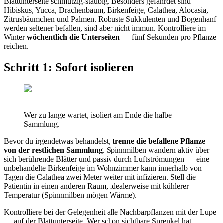
Blattunterseite schmutzig-staubig. Besonders gefährdet sind
Hibiskus, Yucca, Drachenbaum, Birkenfeige, Calathea, Alocasia,
Zitrusbäumchen und Palmen. Robuste Sukkulenten und Bogenhanf
werden seltener befallen, sind aber nicht immun. Kontrolliere im
Winter
wöchentlich die Unterseiten
— fünf Sekunden pro Pflanze
reichen.
Schritt 1: Sofort isolieren
Wer zu lange wartet, isoliert am Ende die halbe
Sammlung.
Bevor du irgendetwas behandelst,
trenne die befallene Pflanze
von der restlichen Sammlung
. Spinnmilben wandern aktiv über
sich berührende Blätter und passiv durch Luftströmungen — eine
unbehandelte Birkenfeige im Wohnzimmer kann innerhalb von
Tagen die Calathea zwei Meter weiter mit infizieren. Stell die
Patientin in einen anderen Raum, idealerweise mit kühlerer
Temperatur (Spinnmilben mögen Wärme).
Kontrolliere bei der Gelegenheit alle Nachbarpflanzen mit der Lupe
— auf der Blattunterseite. Wer schon sichtbare Sprenkel hat,