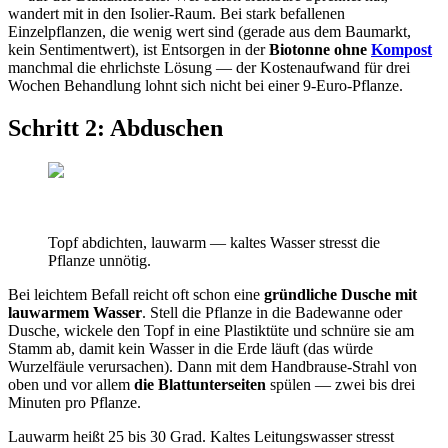
wandert mit in den Isolier-Raum. Bei stark befallenen
Einzelpflanzen, die wenig wert sind (gerade aus dem Baumarkt,
kein Sentimentwert), ist Entsorgen in der
Biotonne ohne
Kompost
manchmal die ehrlichste Lösung — der Kostenaufwand für drei
Wochen Behandlung lohnt sich nicht bei einer 9-Euro-Pflanze.
Schritt 2: Abduschen
Topf abdichten, lauwarm — kaltes Wasser stresst die
Pflanze unnötig.
Bei leichtem Befall reicht oft schon eine
gründliche Dusche mit
lauwarmem Wasser
. Stell die Pflanze in die Badewanne oder
Dusche, wickele den Topf in eine Plastiktüte und schnüre sie am
Stamm ab, damit kein Wasser in die Erde läuft (das würde
Wurzelfäule verursachen). Dann mit dem Handbrause-Strahl von
oben und vor allem
die Blattunterseiten
spülen — zwei bis drei
Minuten pro Pflanze.
Lauwarm heißt 25 bis 30 Grad. Kaltes Leitungswasser stresst