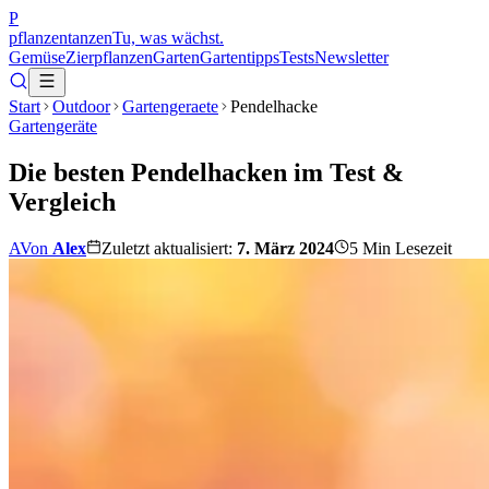
P
pflanzentanzen
Tu, was wächst.
Gemüse
Zierpflanzen
Garten
Gartentipps
Tests
Newsletter
Start
Outdoor
Gartengeraete
Pendelhacke
Gartengeräte
Die besten Pendelhacken im Test &
Vergleich
A
Von
Alex
Zuletzt aktualisiert:
7. März 2024
5
Min Lesezeit