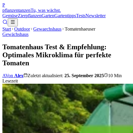
P
pflanzentanzen
Tu, was wächst.
Gemüse
Zierpflanzen
Garten
Gartentipps
Tests
Newsletter
Start
Outdoor
Gewaechshaus
Tomatenhaeuser
Gewächshaus
Tomatenhaus Test & Empfehlung:
Optimales Mikroklima für perfekte
Tomaten
A
Von
Alex
Zuletzt aktualisiert:
25. September 2025
10
Min
Lesezeit