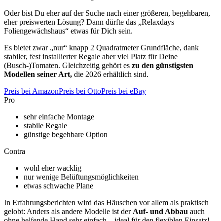
Oder bist Du eher auf der Suche nach einer größeren, begehbaren,
eher preiswerten Lösung? Dann dürfte das „Relaxdays
Foliengewächshaus“ etwas für Dich sein.
Es bietet zwar „nur“ knapp 2 Quadratmeter Grundfläche, dank
stabiler, fest installierter Regale aber viel Platz für Deine
(Busch-)Tomaten. Gleichzeitig gehört es
zu den günstigsten
Modellen seiner Art,
die 2026 erhältlich sind.
Preis bei Amazon
Preis bei Otto
Preis bei eBay
Pro
sehr einfache Montage
stabile Regale
günstige begehbare Option
Contra
wohl eher wacklig
nur wenige Belüftungsmöglichkeiten
etwas schwache Plane
In Erfahrungsberichten wird das Häuschen vor allem als praktisch
gelobt: Anders als andere Modelle ist der
Auf- und Abbau
auch
ohne helfende Hand sehr einfach – ideal für den flexiblen Einsatz!