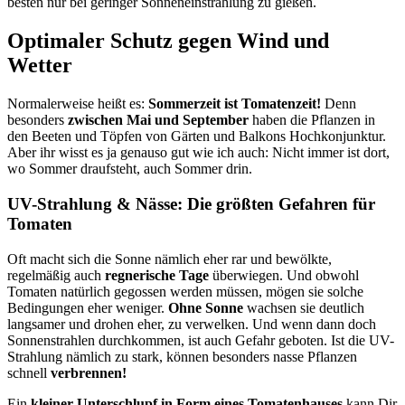
besten nur bei geringer Sonneneinstrahlung zu gießen.
Optimaler Schutz gegen Wind und
Wetter
Normalerweise heißt es:
Sommerzeit ist Tomatenzeit!
Denn
besonders
zwischen Mai und September
haben die Pflanzen in
den Beeten und Töpfen von Gärten und Balkons Hochkonjunktur.
Aber ihr wisst es ja genauso gut wie ich auch: Nicht immer ist dort,
wo Sommer draufsteht, auch Sommer drin.
UV-Strahlung & Nässe: Die größten Gefahren für
Tomaten
Oft macht sich die Sonne nämlich eher rar und bewölkte,
regelmäßig auch
regnerische Tage
überwiegen. Und obwohl
Tomaten natürlich gegossen werden müssen, mögen sie solche
Bedingungen eher weniger.
Ohne Sonne
wachsen sie deutlich
langsamer und drohen eher, zu verwelken. Und wenn dann doch
Sonnenstrahlen durchkommen, ist auch Gefahr geboten. Ist die UV-
Strahlung nämlich zu stark, können besonders nasse Pflanzen
schnell
verbrennen!
Ein
kleiner Unterschlupf in Form eines Tomatenhauses
kann Dir