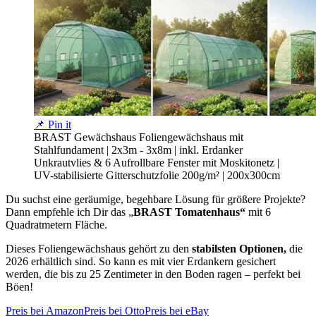
📌 Pin it
BRAST Gewächshaus Foliengewächshaus mit
Stahlfundament | 2x3m - 3x8m | inkl. Erdanker
Unkrautvlies & 6 Aufrollbare Fenster mit Moskitonetz |
UV-stabilisierte Gitterschutzfolie 200g/m² | 200x300cm
Du suchst eine geräumige, begehbare Lösung für größere Projekte?
Dann empfehle ich Dir das „
BRAST Tomatenhaus“
mit 6
Quadratmetern Fläche.
Dieses Foliengewächshaus gehört zu den
stabilsten Optionen,
die
2026 erhältlich sind. So kann es mit vier Erdankern gesichert
werden, die bis zu 25 Zentimeter in den Boden ragen – perfekt bei
Böen!
Preis bei Amazon
Preis bei Otto
Preis bei eBay