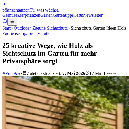
P
pflanzentanzen
Tu, was wächst.
Gemüse
Zierpflanzen
Garten
Gartentipps
Tests
Newsletter
Start
Outdoor
Zaeune Sichtschutz
Sichtschutz Garten Ideen Holz
Zäune &amp; Sichtschutz
25 kreative Wege, wie Holz als
Sichtschutz im Garten für mehr
Privatsphäre sorgt
A
Von
Alex
Zuletzt aktualisiert:
7. Mai 2026
17
Min Lesezeit