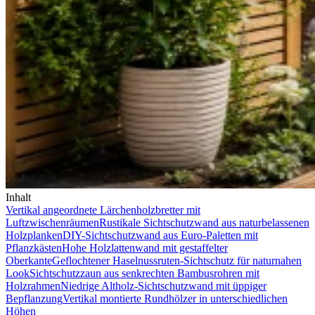
Inhalt
Vertikal angeordnete Lärchenholzbretter mit
Luftzwischenräumen
Rustikale Sichtschutzwand aus naturbelassenen
Holzplanken
DIY-Sichtschutzwand aus Euro-Paletten mit
Pflanzkästen
Hohe Holzlattenwand mit gestaffelter
Oberkante
Geflochtener Haselnussruten-Sichtschutz für naturnahen
Look
Sichtschutzzaun aus senkrechten Bambusrohren mit
Holzrahmen
Niedrige Altholz-Sichtschutzwand mit üppiger
Bepflanzung
Vertikal montierte Rundhölzer in unterschiedlichen
Höhen