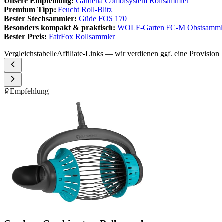
Unsere Empfehlung:
Gardena Combisystem Rollsammler
Premium Tipp:
Feucht Roll-Blitz
Bester Stechsammler:
Güde FOS 170
Besonders kompakt & praktisch:
WOLF-Garten FC-M Obstsamml
Bester Preis:
FairFox Rollsammler
Vergleichstabelle
Affiliate-Links — wir verdienen ggf. eine Provision
Empfehlung