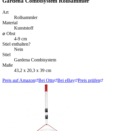
Gardena Combisystem Rollsammler
Art
Rollsammler
Material
Kunststoff
⌀ Obst
4-9 cm
Stiel enthalten?
Nein
Stiel
Gardena Combisystem
Maße
43,2 x 20,3 x 39 cm
Preis auf Amazon
Bei Otto
Bei eBay
Preis prüfen