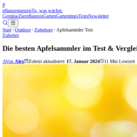
P
pflanzentanzen
Tu, was wächst.
Gemüse
Zierpflanzen
Garten
Gartentipps
Tests
Newsletter
Start
Outdoor
Zubehoer
Apfelsammler Test
Zubehör
Die besten Apfelsammler im Test & Vergle
A
Von
Alex
Zuletzt aktualisiert:
17. Januar 2024
11
Min Lesezeit