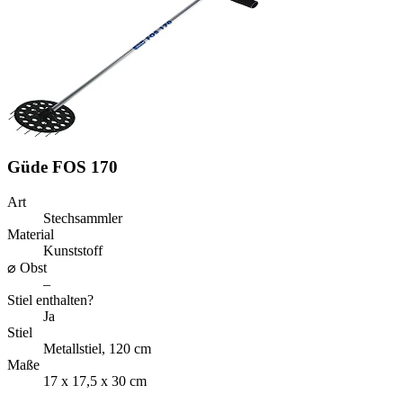
Güde FOS 170
Art
Stechsammler
Material
Kunststoff
⌀ Obst
–
Stiel enthalten?
Ja
Stiel
Metallstiel, 120 cm
Maße
17 x 17,5 x 30 cm