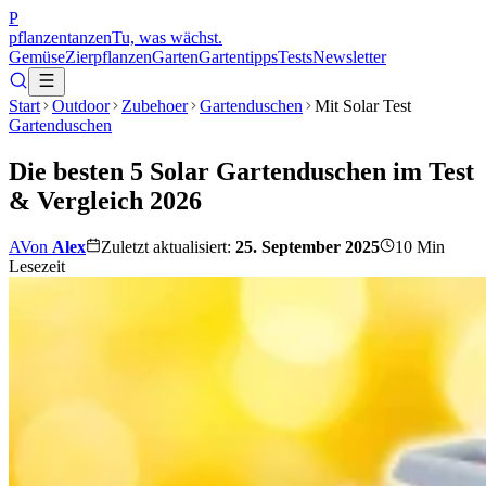
P
pflanzentanzen
Tu, was wächst.
Gemüse
Zierpflanzen
Garten
Gartentipps
Tests
Newsletter
Start
Outdoor
Zubehoer
Gartenduschen
Mit Solar Test
Gartenduschen
Die besten 5 Solar Gartenduschen im Test
& Vergleich 2026
A
Von
Alex
Zuletzt aktualisiert:
25. September 2025
10
Min
Lesezeit