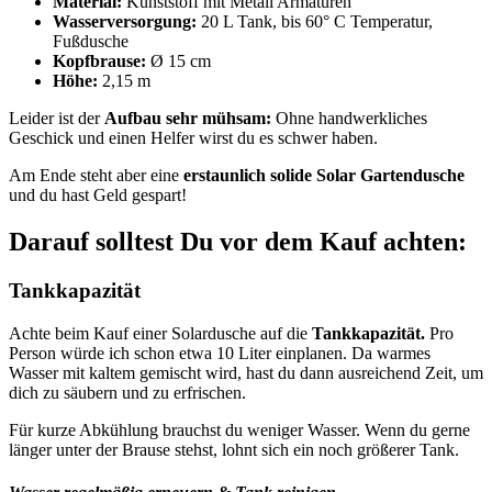
Material:
Kunststoff mit Metall Armaturen
Wasserversorgung:
20 L Tank, bis 60° C Temperatur,
Fußdusche
Kopfbrause:
Ø 15 cm
Höhe:
2,15 m
Leider ist der
Aufbau sehr mühsam:
Ohne handwerkliches
Geschick und einen Helfer wirst du es schwer haben.
Am Ende steht aber eine
erstaunlich solide Solar Gartendusche
und du hast Geld gespart!
Darauf solltest Du vor dem Kauf achten:
Tankkapazität
Achte beim Kauf einer Solardusche auf die
Tankkapazität.
Pro
Person würde ich schon etwa 10 Liter einplanen. Da warmes
Wasser mit kaltem gemischt wird, hast du dann ausreichend Zeit, um
dich zu säubern und zu erfrischen.
Für kurze Abkühlung brauchst du weniger Wasser. Wenn du gerne
länger unter der Brause stehst, lohnt sich ein noch größerer Tank.