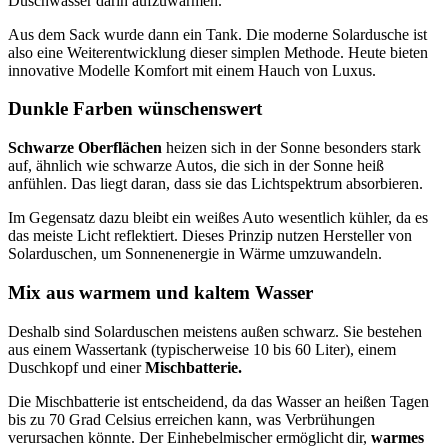
Duschwasser darin aufzuwärmen.
Aus dem Sack wurde dann ein Tank. Die moderne Solardusche ist
also eine Weiterentwicklung dieser simplen Methode. Heute bieten
innovative Modelle Komfort mit einem Hauch von Luxus.
Dunkle Farben wünschenswert
Schwarze Oberflächen
heizen sich in der Sonne besonders stark
auf, ähnlich wie schwarze Autos, die sich in der Sonne heiß
anfühlen. Das liegt daran, dass sie das Lichtspektrum absorbieren.
Im Gegensatz dazu bleibt ein weißes Auto wesentlich kühler, da es
das meiste Licht reflektiert. Dieses Prinzip nutzen Hersteller von
Solarduschen, um Sonnenenergie in Wärme umzuwandeln.
Mix aus warmem und kaltem Wasser
Deshalb sind Solarduschen meistens außen schwarz. Sie bestehen
aus einem Wassertank (typischerweise 10 bis 60 Liter), einem
Duschkopf und einer
Mischbatterie.
Die Mischbatterie ist entscheidend, da das Wasser an heißen Tagen
bis zu 70 Grad Celsius erreichen kann, was Verbrühungen
verursachen könnte. Der Einhebelmischer ermöglicht dir,
warmes