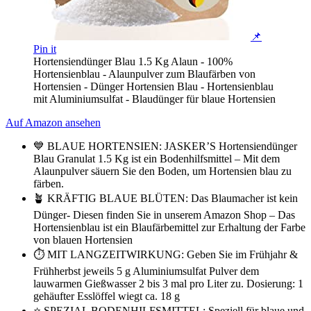
📌
Pin it
Hortensiendünger Blau 1.5 Kg Alaun - 100%
Hortensienblau - Alaunpulver zum Blaufärben von
Hortensien - Dünger Hortensien Blau - Hortensienblau
mit Aluminiumsulfat - Blaudünger für blaue Hortensien
Auf Amazon ansehen
💙 BLAUE HORTENSIEN: JASKER’S Hortensiendünger
Blau Granulat 1.5 Kg ist ein Bodenhilfsmittel – Mit dem
Alaunpulver säuern Sie den Boden, um Hortensien blau zu
färben.
🪴 KRÄFTIG BLAUE BLÜTEN: Das Blaumacher ist kein
Dünger- Diesen finden Sie in unserem Amazon Shop – Das
Hortensienblau ist ein Blaufärbemittel zur Erhaltung der Farbe
von blauen Hortensien
⏱ MIT LANGZEITWIRKUNG: Geben Sie im Frühjahr &
Frühherbst jeweils 5 g Aluminiumsulfat Pulver dem
lauwarmen Gießwasser 2 bis 3 mal pro Liter zu. Dosierung: 1
gehäufter Esslöffel wiegt ca. 18 g
⭐️ SPEZIAL BODENHILFSMITTEL: Speziell für blaue und