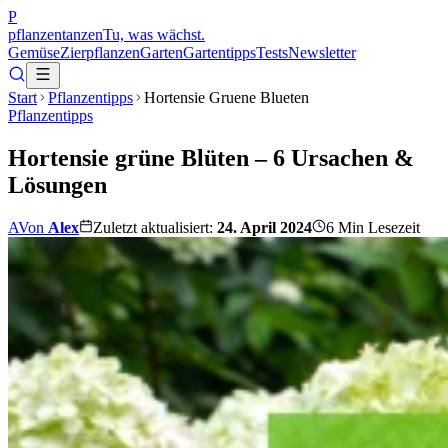
P
pflanzentanzen
Tu, was wächst.
Gemüse
Zierpflanzen
Garten
Gartentipps
Tests
Newsletter
Start
Pflanzentipps
Hortensie Gruene Blueten
Pflanzentipps
Hortensie grüne Blüten – 6 Ursachen &
Lösungen
A
Von
Alex
Zuletzt aktualisiert:
24. April 2024
6
Min Lesezeit