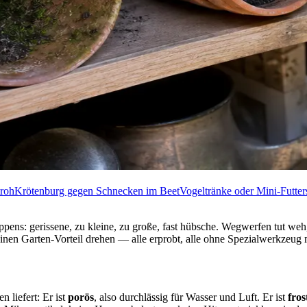
roh
Krötenburg gegen Schnecken im Beet
Vogeltränke oder Mini-Futters
pens: gerissene, zu kleine, zu große, fast hübsche. Wegwerfen tut weh
inen Garten-Vorteil drehen — alle erprobt, alle ohne Spezialwerkzeug
 liefert: Er ist
porös
, also durchlässig für Wasser und Luft. Er ist
fros