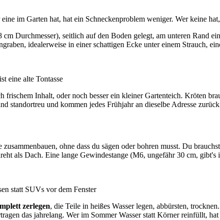
 eine im Garten hat, hat ein Schneckenproblem weniger. Wer keine hat, 
 18 cm Durchmesser), seitlich auf den Boden gelegt, am unteren Rand e
ngraben, idealerweise in einer schattigen Ecke unter einem Strauch, e
st eine alte Tontasse
ich frischem Inhalt, oder noch besser ein kleiner Gartenteich. Kröten br
 sind standortreu und kommen jedes Frühjahr an dieselbe Adresse zurück
ube zusammenbauen, ohne dass du sägen oder bohren musst. Du brauchst
dreht als Dach. Eine lange Gewindestange (M6, ungefähr 30 cm, gibt's 
sen statt SUVs vor dem Fenster
mplett zerlegen
, die Teile in heißes Wasser legen, abbürsten, trocknen.
agen das jahrelang. Wer im Sommer Wasser statt Körner reinfüllt, hat