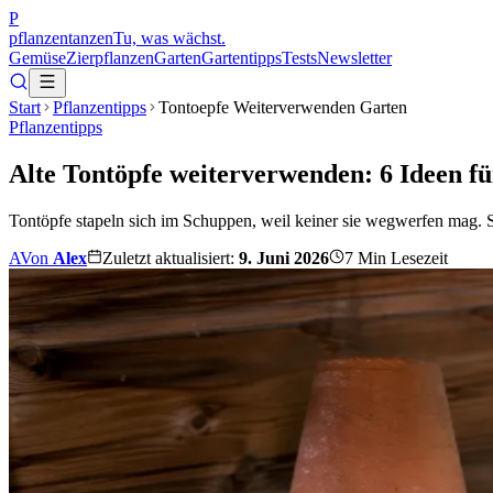
P
pflanzentanzen
Tu, was wächst.
Gemüse
Zierpflanzen
Garten
Gartentipps
Tests
Newsletter
Start
Pflanzentipps
Tontoepfe Weiterverwenden Garten
Pflanzentipps
Alte Tontöpfe weiterverwenden: 6 Ideen 
Tontöpfe stapeln sich im Schuppen, weil keiner sie wegwerfen mag.
A
Von
Alex
Zuletzt aktualisiert:
9. Juni 2026
7
Min Lesezeit