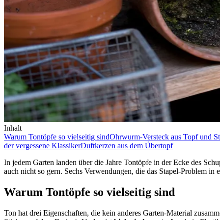
Inhalt
Warum Tontöpfe so vielseitig sind
Ohrwurm-Versteck aus Topf und St
der vergessene Klassiker
Duftkerzen aus dem Übertopf
In jedem Garten landen über die Jahre Tontöpfe in der Ecke des Schup
auch nicht so gern. Sechs Verwendungen, die das Stapel-Problem in e
Warum Tontöpfe so vielseitig sind
Ton hat drei Eigenschaften, die kein anderes Garten-Material zusammen