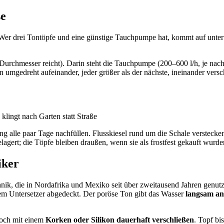
se
 Wer drei Tontöpfe und eine günstige Tauchpumpe hat, kommt auf unter
urchmesser reicht). Darin steht die Tauchpumpe (200–600 l/h, je nac
 umgedreht aufeinander, jeder größer als der nächste, ineinander versch
lingt nach Garten statt Straße
g alle paar Tage nachfüllen. Flusskiesel rund um die Schale verstec
gert; die Töpfe bleiben draußen, wenn sie als frostfest gekauft wurde
iker
nik, die in Nordafrika und Mexiko seit über zweitausend Jahren genutz
em Untersetzer abgedeckt. Der poröse Ton gibt das Wasser
langsam an
loch mit einem
Korken oder Silikon dauerhaft verschließen
. Topf b