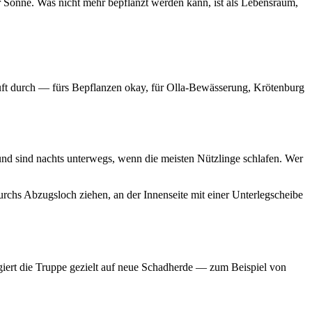
 Sonne. Was nicht mehr bepflanzt werden kann, ist als Lebensraum,
uft durch — fürs Bepflanzen okay, für Olla-Bewässerung, Krötenburg
nd sind nachts unterwegs, wenn die meisten Nützlinge schlafen. Wer
urchs Abzugsloch ziehen, an der Innenseite mit einer Unterlegscheibe
igiert die Truppe gezielt auf neue Schadherde — zum Beispiel von