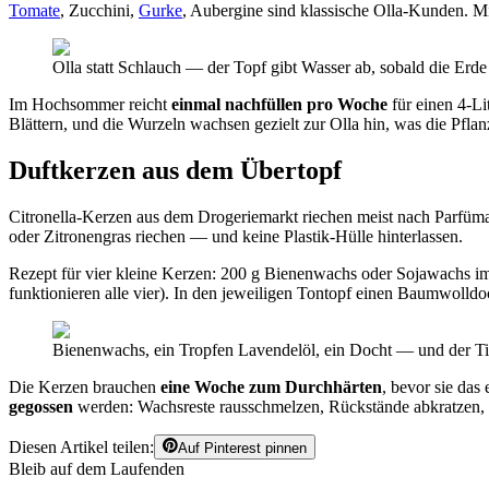
Tomate
, Zucchini,
Gurke
, Aubergine sind klassische Olla-Kunden. Mit
Olla statt Schlauch — der Topf gibt Wasser ab, sobald die Er
Im Hochsommer reicht
einmal nachfüllen pro Woche
für einen 4-Li
Blättern, und die Wurzeln wachsen gezielt zur Olla hin, was die Pflan
Duftkerzen aus dem Übertopf
Citronella-Kerzen aus dem Drogeriemarkt riechen meist nach Parfüma
oder Zitronengras riechen — und keine Plastik-Hülle hinterlassen.
Rezept für vier kleine Kerzen: 200 g Bienenwachs oder Sojawachs 
funktionieren alle vier). In den jeweiligen Tontopf einen Baumwolld
Bienenwachs, ein Tropfen Lavendelöl, ein Docht — und der Ti
Die Kerzen brauchen
eine Woche zum Durchhärten
, bevor sie da
gegossen
werden: Wachsreste rausschmelzen, Rückstände abkratzen, f
Diesen Artikel teilen:
Auf Pinterest pinnen
Bleib auf dem Laufenden