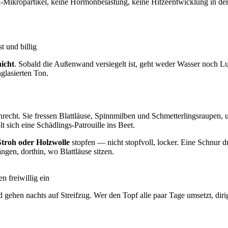
-Mikropartikel, keine Hormonbelastung, keine Hitzeentwicklung in der
t und billig
nicht
. Sobald die Außenwand versiegelt ist, geht weder Wasser noch L
glasierten Ton.
cht. Sie fressen Blattläuse, Spinnmilben und Schmetterlingsraupen, u
t sich eine Schädlings-Patrouille ins Beet.
troh oder Holzwolle
stopfen — nicht stopfvoll, locker. Eine Schnur d
ngen, dorthin, wo Blattläuse sitzen.
 freiwillig ein
 gehen nachts auf Streifzug. Wer den Topf alle paar Tage umsetzt, dir