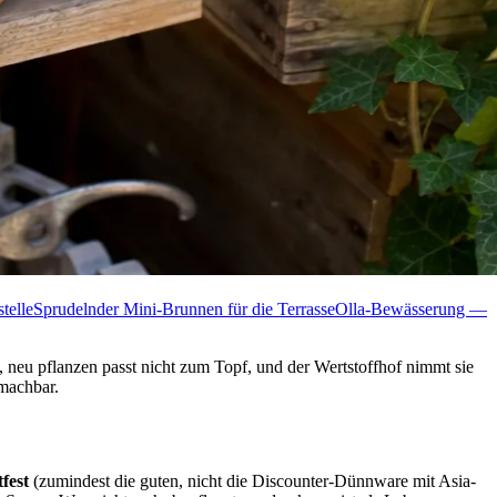
telle
Sprudelnder Mini-Brunnen für die Terrasse
Olla-Bewässerung —
, neu pflanzen passt nicht zum Topf, und der Wertstoffhof nimmt sie
 machbar.
tfest
(zumindest die guten, nicht die Discounter-Dünnware mit Asia-