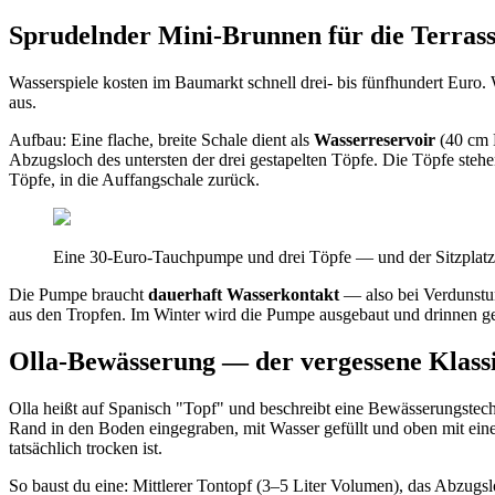
Sprudelnder Mini-Brunnen für die Terras
Wasserspiele kosten im Baumarkt schnell drei- bis fünfhundert Euro.
aus.
Aufbau: Eine flache, breite Schale dient als
Wasserreservoir
(40 cm D
Abzugsloch des untersten der drei gestapelten Töpfe. Die Töpfe stehen
Töpfe, in die Auffangschale zurück.
Eine 30-Euro-Tauchpumpe und drei Töpfe — und der Sitzplatz k
Die Pumpe braucht
dauerhaft Wasserkontakt
— also bei Verdunstun
aus den Tropfen. Im Winter wird die Pumpe ausgebaut und drinnen gela
Olla-Bewässerung — der vergessene Klass
Olla heißt auf Spanisch "Topf" und beschreibt eine Bewässerungstech
Rand in den Boden eingegraben, mit Wasser gefüllt und oben mit ein
tatsächlich trocken ist.
So baust du eine: Mittlerer Tontopf (3–5 Liter Volumen), das Abzugs