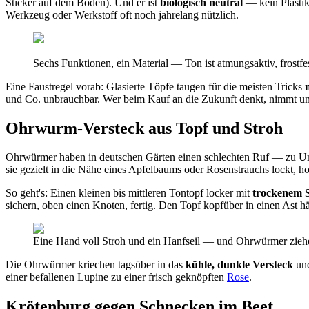
Sticker auf dem Boden). Und er ist
biologisch neutral
— kein Plastik
Werkzeug oder Werkstoff oft noch jahrelang nützlich.
Sechs Funktionen, ein Material — Ton ist atmungsaktiv, frostfes
Eine Faustregel vorab: Glasierte Töpfe taugen für die meisten Tricks
und Co. unbrauchbar. Wer beim Kauf an die Zukunft denkt, nimmt un
Ohrwurm-Versteck aus Topf und Stroh
Ohrwürmer haben in deutschen Gärten einen schlechten Ruf — zu Unre
sie gezielt in die Nähe eines Apfelbaums oder Rosenstrauchs lockt, hol
So geht's: Einen kleinen bis mittleren Tontopf locker mit
trockenem S
sichern, oben einen Knoten, fertig. Den Topf kopfüber in einen Ast hä
Eine Hand voll Stroh und ein Hanfseil — und Ohrwürmer ziehen
Die Ohrwürmer kriechen tagsüber in das
kühle, dunkle Versteck
und
einer befallenen Lupine zu einer frisch geknöpften
Rose
.
Krötenburg gegen Schnecken im Beet