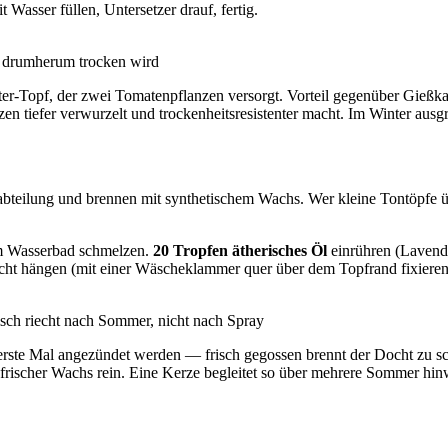
 Wasser füllen, Untersetzer drauf, fertig.
de drumherum trocken wird
ter-Topf, der zwei Tomatenpflanzen versorgt. Vorteil gegenüber Gießk
zen tiefer verwurzelt und trockenheitsresistenter macht. Im Winter ausg
bteilung und brennen mit synthetischem Wachs. Wer kleine Tontöpfe ü
im Wasserbad schmelzen.
20 Tropfen ätherisches Öl
einrühren (Lavend
ocht hängen (mit einer Wäscheklammer quer über dem Topfrand fixieren
sch riecht nach Sommer, nicht nach Spray
s erste Mal angezündet werden — frisch gegossen brennt der Docht zu
rischer Wachs rein. Eine Kerze begleitet so über mehrere Sommer hin