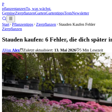
P
pflanzentanzen
Tu, was wächst.
Gemüse
Zierpflanzen
Garten
Gartentipps
Tests
Newsletter
Start
Pflanzentipps
Zierpflanzen
Stauden Kaufen Fehler
Zierpflanzen
Stauden kaufen: 6 Fehler, die dich später 
A
Von
Alex
Zuletzt aktualisiert:
13. Mai 2026
5
Min Lesezeit