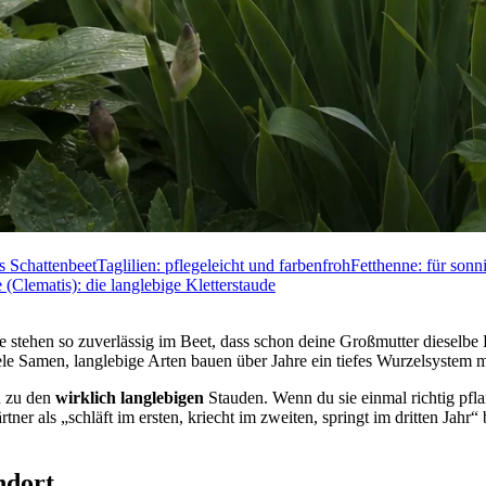
s Schattenbeet
Taglilien: pflegeleicht und farbenfroh
Fetthenne: für sonn
(Clematis): die langlebige Kletterstaude
ehen so zuverlässig im Beet, dass schon deine Großmutter dieselbe Pf
iele Samen, langlebige Arten bauen über Jahre ein tiefes Wurzelsystem 
n zu den
wirklich langlebigen
Stauden. Wenn du sie einmal richtig pf
tner als „schläft im ersten, kriecht im zweiten, springt im dritten Jah
ndort