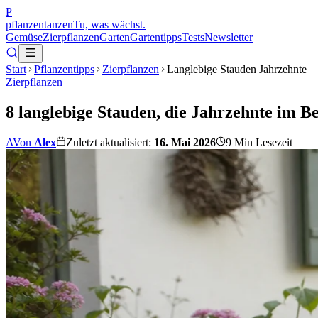
P
pflanzentanzen
Tu, was wächst.
Gemüse
Zierpflanzen
Garten
Gartentipps
Tests
Newsletter
Start
Pflanzentipps
Zierpflanzen
Langlebige Stauden Jahrzehnte
Zierpflanzen
8 langlebige Stauden, die Jahrzehnte im Be
A
Von
Alex
Zuletzt aktualisiert:
16. Mai 2026
9
Min Lesezeit