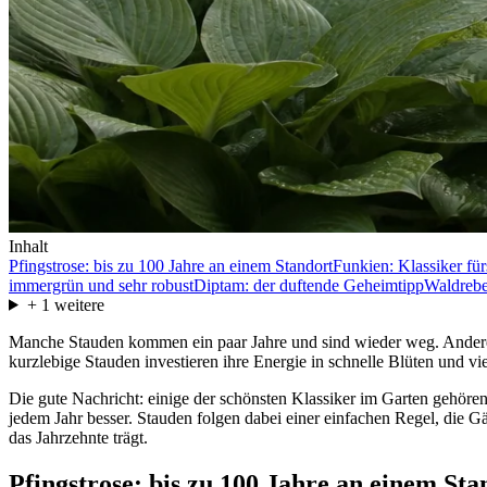
Inhalt
Pfingstrose: bis zu 100 Jahre an einem Standort
Funkien: Klassiker für
immergrün und sehr robust
Diptam: der duftende Geheimtipp
Waldrebe 
+
1
weitere
Manche Stauden kommen ein paar Jahre und sind wieder weg. Andere st
kurzlebige Stauden investieren ihre Energie in schnelle Blüten und v
Die gute Nachricht: einige der schönsten Klassiker im Garten gehöre
jedem Jahr besser. Stauden folgen dabei einer einfachen Regel, die Gär
das Jahrzehnte trägt.
Pfingstrose: bis zu 100 Jahre an einem Sta