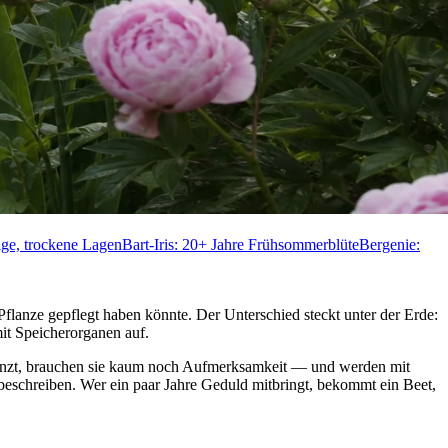
ige, trockene Lagen
Bart-Iris: 20+ Jahre Frühsommerblüte
Bergenie:
lanze gepflegt haben könnte. Der Unterschied steckt unter der Erde:
mit Speicherorganen auf.
lanzt, brauchen sie kaum noch Aufmerksamkeit — und werden mit
r“ beschreiben. Wer ein paar Jahre Geduld mitbringt, bekommt ein Beet,