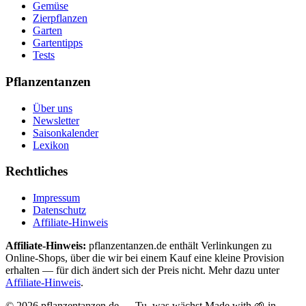
Gemüse
Zierpflanzen
Garten
Gartentipps
Tests
Pflanzentanzen
Über uns
Newsletter
Saisonkalender
Lexikon
Rechtliches
Impressum
Datenschutz
Affiliate-Hinweis
Affiliate-Hinweis:
pflanzentanzen.de enthält Verlinkungen zu
Online-Shops, über die wir bei einem Kauf eine kleine Provision
erhalten — für dich ändert sich der Preis nicht. Mehr dazu unter
Affiliate-Hinweis
.
©
2026
pflanzentanzen.de — Tu, was wächst.
Made with 🌱 in