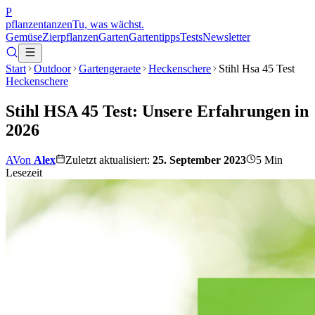
P
pflanzentanzen
Tu, was wächst.
Gemüse
Zierpflanzen
Garten
Gartentipps
Tests
Newsletter
Start
Outdoor
Gartengeraete
Heckenschere
Stihl Hsa 45 Test
Heckenschere
Stihl HSA 45 Test: Unsere Erfahrungen in
2026
A
Von
Alex
Zuletzt aktualisiert:
25. September 2023
5
Min
Lesezeit