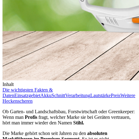
Inhalt
Die wichtigsten Fakten &
Daten
Einsatzgebiet
Akku
Schnitt
Verarbeitung
Lautstärke
Preis
Weitere
Heckenscheren
Ob Garten- und Landschaftsbau, Forstwirtschaft oder Greenkeeper:
Wenn man
Profis
fragt, welcher Marke sie bei Geräten vertrauen,
hört man immer wieder den Namen
Stihl.
Die Marke gehört schon seit Jahren zu den
absoluten
Marktführern im Premium-Segment.
So ist es nicht