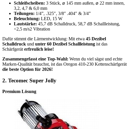
Schleifscheiben:
3 Stück, ⌀ 145 mm außen, ⌀ 22 mm innen,
3,2, 4,7 & 6,0 mm
Teilungen:
1/4”, .325″, 3/8″ .404″ & 3/4”
Beleuchtung:
LED, 15 W
Lautstärke:
45,7 dB Schalldruck, 58,7 dB Schallleistung,
<2,5 m/s2 Vibration
Dafür stimmt die Lärmentwicklung: Mit etwa
45 Dezibel
Schalldruck
und
unter 60 Dezibel Schallleistung
ist das
Schärfgerät
erfreulich leise!
Zusammengefasst eine Top-Wahl:
Wenn du viel sägst und echte
Marken-Qualität brauchst, ist das Oregon 410-230 Kettenschärfgerät
die beste Option für 2026!
2.
Tecomec Super Jolly
Premium Lösung