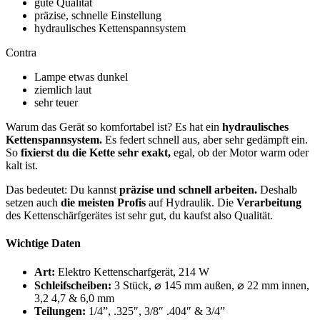
gute Qualität
präzise, schnelle Einstellung
hydraulisches Kettenspannsystem
Contra
Lampe etwas dunkel
ziemlich laut
sehr teuer
Warum das Gerät so komfortabel ist? Es hat ein
hydraulisches
Kettenspannsystem.
Es federt schnell aus, aber sehr gedämpft ein.
So
fixierst du die Kette sehr exakt,
egal, ob der Motor warm oder
kalt ist.
Das bedeutet: Du kannst
präzise und schnell arbeiten.
Deshalb
setzen auch
die meisten Profis
auf Hydraulik. Die
Verarbeitung
des Kettenschärfgerätes ist sehr gut, du kaufst also Qualität.
Wichtige Daten
Art:
Elektro Kettenscharfgerät, 214 W
Schleifscheiben:
3 Stück, ⌀ 145 mm außen, ⌀ 22 mm innen,
3,2 4,7 & 6,0 mm
Teilungen:
1/4”, .325″, 3/8″ .404″ & 3/4”