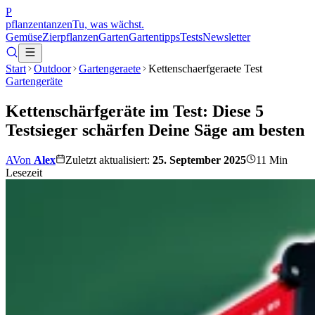
P
pflanzentanzen
Tu, was wächst.
Gemüse
Zierpflanzen
Garten
Gartentipps
Tests
Newsletter
Start
Outdoor
Gartengeraete
Kettenschaerfgeraete Test
Gartengeräte
Kettenschärfgeräte im Test: Diese 5
Testsieger schärfen Deine Säge am besten
A
Von
Alex
Zuletzt aktualisiert:
25. September 2025
11
Min
Lesezeit