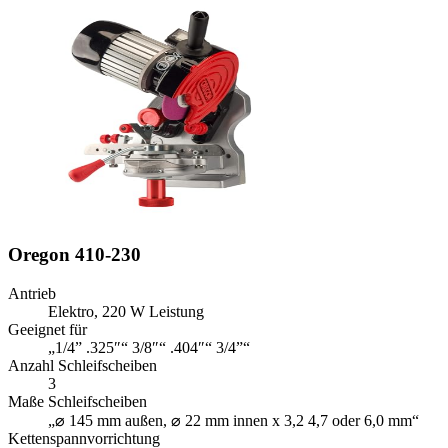
Oregon 410-230
Antrieb
Elektro, 220 W Leistung
Geeignet für
„1/4” .325″“ 3/8″“ .404″“ 3/4”“
Anzahl Schleifscheiben
3
Maße Schleifscheiben
„⌀ 145 mm außen, ⌀ 22 mm innen x 3,2 4,7 oder 6,0 mm“
Kettenspannvorrichtung