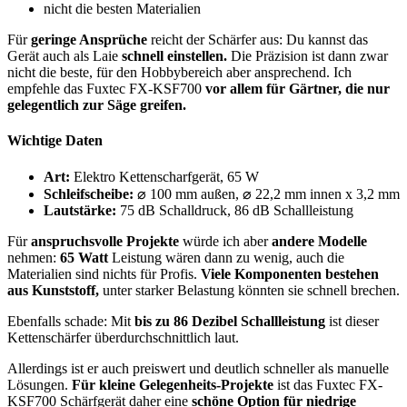
nicht die besten Materialien
Für
geringe Ansprüche
reicht der Schärfer aus: Du kannst das
Gerät auch als Laie
schnell einstellen.
Die Präzision ist dann zwar
nicht die beste, für den Hobbybereich aber ansprechend. Ich
empfehle das Fuxtec FX-KSF700
vor allem für Gärtner, die nur
gelegentlich zur Säge greifen.
Wichtige Daten
Art:
Elektro Kettenscharfgerät, 65 W
Schleifscheibe:
⌀ 100 mm außen, ⌀ 22,2 mm innen x 3,2 mm
Lautstärke:
75 dB Schalldruck, 86 dB Schallleistung
Für
anspruchsvolle Projekte
würde ich aber
andere Modelle
nehmen:
65 Watt
Leistung wären dann zu wenig, auch die
Materialien sind nichts für Profis.
Viele Komponenten bestehen
aus Kunststoff,
unter starker Belastung könnten sie schnell brechen.
Ebenfalls schade: Mit
bis zu 86 Dezibel Schallleistung
ist dieser
Kettenschärfer überdurchschnittlich laut.
Allerdings ist er auch preiswert und deutlich schneller als manuelle
Lösungen.
Für kleine Gelegenheits-Projekte
ist das Fuxtec FX-
KSF700 Schärfgerät daher eine
schöne Option für niedrige