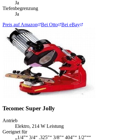
Ja
Tiefenbegrenzung
Ja
Preis auf Amazon
Bei Otto
Bei eBay
Tecomec Super Jolly
Antrieb
Elektro, 214 W Leistung
Geeignet für
„1/4″“ 3/4“ .325″“ 3/8″“ 404″“ 1/2″““