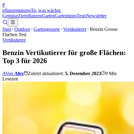
P
pflanzentanzen
Tu, was wächst.
Gemüse
Zierpflanzen
Garten
Gartentipps
Tests
Newsletter
Start
Outdoor
Gartengeraete
Vertikutierer
Benzin Grosse
Flachen Test
Vertikutierer
Benzin Vertikutierer für große Flächen:
Top 3 für 2026
A
Von
Alex
Zuletzt aktualisiert:
5. Dezember 2023
9
Min
Lesezeit