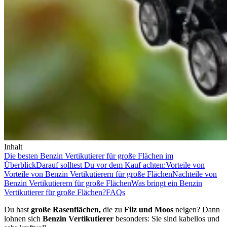
Inhalt
Die besten Benzin Vertikutierer für große Flächen im
Überblick
Darauf solltest Du vor dem Kauf achten:
Vorteile von
Vorteile von Benzin Vertikutierern für große Flächen
Nachteile von
Benzin Vertikutierern für große Flächen
Was bringt ein Benzin
Vertikutierer für große Flächen?
FAQs
Du hast
große Rasenflächen,
die zu
Filz und Moos
neigen? Dann
lohnen sich
Benzin Vertikutierer
besonders: Sie sind kabellos und