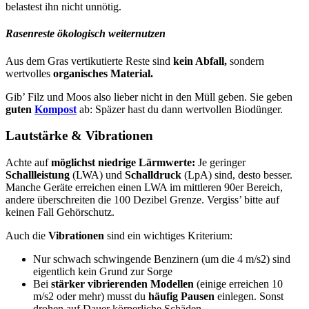
belastest ihn nicht unnötig.
Rasenreste ökologisch weiternutzen
Aus dem Gras vertikutierte Reste sind
kein Abfall,
sondern
wertvolles
organisches Material.
Gib’ Filz und Moos also lieber nicht in den Müll geben. Sie geben
guten
Kompost
ab: Späzer hast du dann wertvollen Biodünger.
Lautstärke & Vibrationen
Achte auf
möglichst niedrige Lärmwerte:
Je geringer
Schallleistung
(LWA) und
Schalldruck
(LpA) sind, desto besser.
Manche Geräte erreichen einen LWA im mittleren 90er Bereich,
andere überschreiten die 100 Dezibel Grenze. Vergiss’ bitte auf
keinen Fall Gehörschutz.
Auch die
Vibrationen
sind ein wichtiges Kriterium:
Nur schwach schwingende Benzinern (um die 4 m/s2) sind
eigentlich kein Grund zur Sorge
Bei
stärker vibrierenden Modellen
(einige erreichen 10
m/s2 oder mehr) musst du
häufig Pausen
einlegen. Sonst
drohen auf Dauer körperliche Schäden.