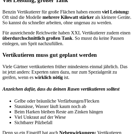
Viel Leistung, großer Tank
Benzin Vertikutierer für große Flächen haben enorm
viel Leistung:
Oft sind die Modelle
mehrere Kilowatt stärker
als kleinere Geräte.
So kannst du schneller arbeiten, ohne ungenau zu werden.
Für ausreichende Reichweite haben XXL Vertikutierer zudem einen
überdurchschnittlich großen Tank
. So musst du keine Pausen
einlegen, um Sprit nachzufüllen.
Vertikutieren muss gut geplant werden
Viele Gärtner vertikutierten früher mindestens einmal jährlich. Das
ist jetzt anders: Experten raten dazu, nur zum Spezialgerät zu
greifen, wenn es
wirklich nötig
ist.
Anzeichen dafür, dass du deinen Rasen vertikutieren solltest
Gelbe oder bräunliche Verfärbungen/Flecken
Staunässe, Wasser läuft kaum noch ab
Beim Harken bleiben Reste am Zinken hängen
Viel Unkraut auf der Wiese
Sichtbarer Pilzbefall
Denn so ein Eingriff hat auch
Nebenwirkungen:
Vertikutieren