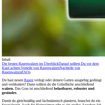
Inhalt
Die besten Rasenwalzen im Überblick
Darauf solltest Du vor dem
Kauf achten:
Vorteile von Rasenwalzen
Nachteile von
Rasenwalzen
FAQs
Du hast neuen
Rasen
verlegt oder deinen Garten ausgiebig gedüngt
und vertikutiert? Dann solltest du die Grünfläche anschließend
walzen.
Das Gras ist anschließend
belastbarer, robuster und
gesünder.
Damit du gleichmäßig und fachmännisch planierst, brauchst du ein
Spezialgerät. Auch für Heimgärtner gibt es ein großes Angebot: Ich