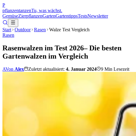
P
pflanzentanzen
Tu, was wächst.
Gemüse
Zierpflanzen
Garten
Gartentipps
Tests
Newsletter
Start
Outdoor
Rasen
Walze Test Vergleich
Rasen
Rasenwalzen im Test 2026– Die besten
Gartenwalzen im Vergleich
A
Von
Alex
Zuletzt aktualisiert:
4. Januar 2024
9
Min Lesezeit