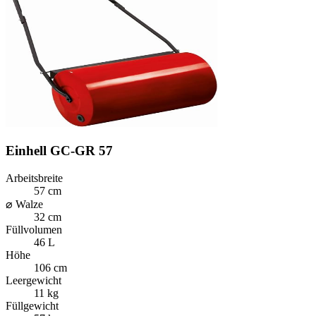
Einhell GC-GR 57
Arbeitsbreite
57 cm
⌀ Walze
32 cm
Füllvolumen
46 L
Höhe
106 cm
Leergewicht
11 kg
Füllgewicht