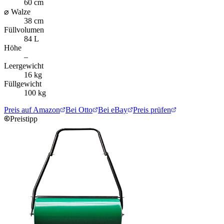
60 cm
⌀ Walze
38 cm
Füllvolumen
84 L
Höhe
–
Leergewicht
16 kg
Füllgewicht
100 kg
Preis auf Amazon
Bei Otto
Bei eBay
Preis prüfen
Preistipp