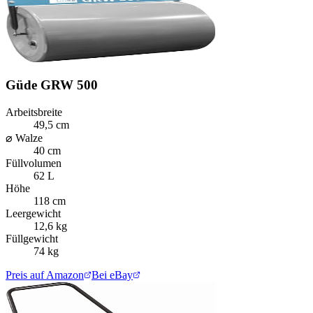
Güde GRW 500
Arbeitsbreite
49,5 cm
⌀ Walze
40 cm
Füllvolumen
62 L
Höhe
118 cm
Leergewicht
12,6 kg
Füllgewicht
74 kg
Preis auf Amazon
Bei eBay