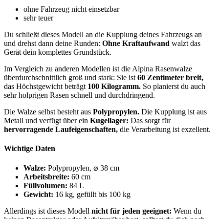
ohne Fahrzeug nicht einsetzbar
sehr teuer
Du schließt dieses Modell an die Kupplung deines Fahrzeugs an
und drehst dann deine Runden:
Ohne Kraftaufwand
walzt das
Gerät dein komplettes Grundstück.
Im Vergleich zu anderen Modellen ist die Alpina Rasenwalze
überdurchschnittlich groß und stark: Sie ist
60 Zentimeter breit,
das Höchstgewicht beträgt
100 Kilogramm.
So planierst du auch
sehr holprigen Rasen schnell und durchdringend.
Die Walze selbst besteht aus
Polypropylen.
Die Kupplung ist aus
Metall und verfügt über ein
Kugellager:
Das sorgt für
hervorragende Laufeigenschaften,
die Verarbeitung ist exzellent.
Wichtige Daten
Walze:
Polypropylen, ⌀ 38 cm
Arbeitsbreite:
60 cm
Füllvolumen:
84 L
Gewicht:
16 kg, gefüllt bis 100 kg
Allerdings ist dieses Modell
nicht für jeden geeignet:
Wenn du