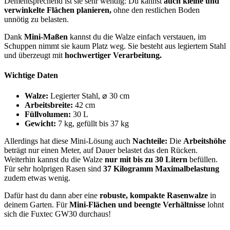
Dementsprechend ist sie sehr wendig: Du kannst
auch kleine und
verwinkelte Flächen planieren,
ohne den restlichen Boden
unnötig zu belasten.
Dank
Mini-Maßen
kannst du die Walze einfach verstauen, im
Schuppen nimmt sie kaum Platz weg. Sie besteht aus legiertem Stahl
und überzeugt mit
hochwertiger Verarbeitung.
Wichtige Daten
Walze:
Legierter Stahl, ⌀ 30 cm
Arbeitsbreite:
42 cm
Füllvolumen:
30 L
Gewicht:
7 kg, gefüllt bis 37 kg
Allerdings hat diese Mini-Lösung auch
Nachteile:
Die
Arbeitshöhe
beträgt nur einen Meter, auf Dauer belastet das den Rücken.
Weiterhin kannst du die Walze
nur mit bis zu 30 Litern
befüllen.
Für sehr holprigen Rasen sind
37 Kilogramm Maximalbelastung
zudem etwas wenig.
Dafür hast du dann aber eine
robuste, kompakte Rasenwalze
in
deinem Garten. Für
Mini-Flächen und beengte Verhältnisse
lohnt
sich die Fuxtec GW30 durchaus!