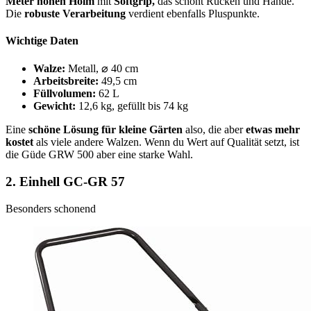
Meter hohen Holm
mit
Softgrip,
das schont Rücken und Hände.
Die
robuste Verarbeitung
verdient ebenfalls Pluspunkte.
Wichtige Daten
Walze:
Metall, ⌀ 40 cm
Arbeitsbreite:
49,5 cm
Füllvolumen:
62 L
Gewicht:
12,6 kg, gefüllt bis 74 kg
Eine
schöne Lösung für kleine Gärten
also, die aber
etwas mehr
kostet
als viele andere Walzen. Wenn du Wert auf Qualität setzt, ist
die Güde GRW 500 aber eine starke Wahl.
2.
Einhell GC-GR 57
Besonders schonend