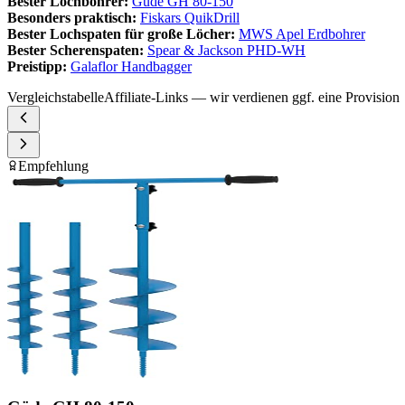
Bester Lochbohrer:
Güde GH 80-150
Besonders praktisch:
Fiskars QuikDrill
Bester Lochspaten für große Löcher:
MWS Apel Erdbohrer
Bester Scherenspaten:
Spear & Jackson PHD-WH
Preistipp:
Galaflor Handbagger
Vergleichstabelle
Affiliate-Links — wir verdienen ggf. eine Provision
Empfehlung