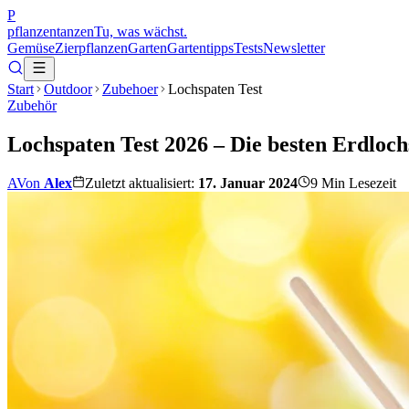
P
pflanzentanzen
Tu, was wächst.
Gemüse
Zierpflanzen
Garten
Gartentipps
Tests
Newsletter
Start
Outdoor
Zubehoer
Lochspaten Test
Zubehör
Lochspaten Test 2026 – Die besten Erdloch
A
Von
Alex
Zuletzt aktualisiert:
17. Januar 2024
9
Min Lesezeit