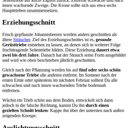
Seitentriebe auf kurze Zapfen zurück. Entferne schwache und nach
innen wachsende Zweige. Die Krone sollte sich aus etwa sechs
Haupttrieben zusammensetzen.
Erziehungsschnitt
Frisch gepflanzte Johannisbeeren werden anders geschnitten als
ältere
Sträucher
. Ziel des Erziehungsschnittes ist es,
gesunde
Gerüsttriebe
entstehen zu lassen, an denen sich in weiterer Folge
fruchttragende Seitentriebe bilden. Diese Erziehung
dauert etwa
zwei bis drei Jahre
. Danach hat der Strauch seine Form ausgebildet
und wird wie oben beschrieben jährlich geschnitten.
Gleich nach der Pflanzung werden bis auf
fünf oder sechs schön
gewachsene Triebe
alle anderen entfernt. Im Sommer nach der
ersten Ernte oder spätestens im nächsten Februar solltest Du alle
schwachen und nach innen wachsenden Triebe bodennah
entfernen.
Wächst ein Trieb schön aus dem Boden, entwickelt sich dann
jedoch in die falsche Richtung, kannst Du ihn
durch einen
gezielten Schnitt lenken
: Kappe ihn über der untersten nach außen
zeigenden Knospe.
Auslichtungsschnitt