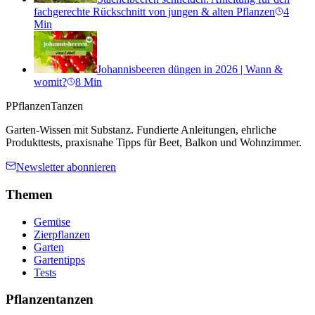
fachgerechte Rückschnitt von jungen & alten Pflanzen
4
Min
Johannisbeeren düngen in 2026 | Wann &
womit?
8
Min
P
PflanzenTanzen
Garten-Wissen mit Substanz. Fundierte Anleitungen, ehrliche
Produkttests, praxisnahe Tipps für Beet, Balkon und Wohnzimmer.
Newsletter abonnieren
Themen
Gemüse
Zierpflanzen
Garten
Gartentipps
Tests
Pflanzentanzen