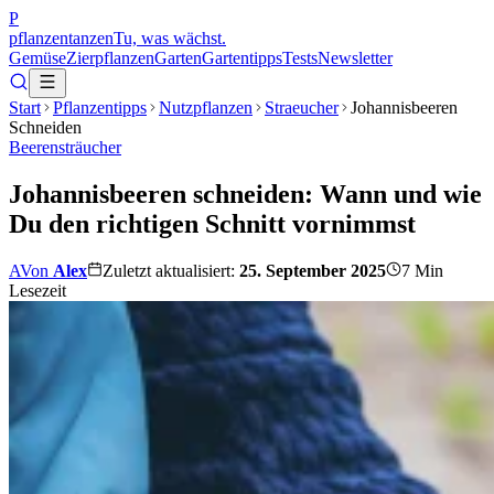
P
pflanzentanzen
Tu, was wächst.
Gemüse
Zierpflanzen
Garten
Gartentipps
Tests
Newsletter
Start
Pflanzentipps
Nutzpflanzen
Straeucher
Johannisbeeren
Schneiden
Beerensträucher
Johannisbeeren schneiden: Wann und wie
Du den richtigen Schnitt vornimmst
A
Von
Alex
Zuletzt aktualisiert:
25. September 2025
7
Min
Lesezeit