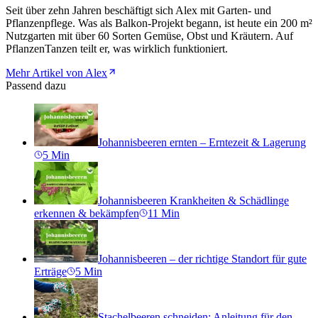
Seit über zehn Jahren beschäftigt sich Alex mit Garten- und
Pflanzenpflege. Was als Balkon-Projekt begann, ist heute ein 200 m²
Nutzgarten mit über 60 Sorten Gemüse, Obst und Kräutern. Auf
PflanzenTanzen teilt er, was wirklich funktioniert.
Mehr Artikel von Alex
Passend dazu
Johannisbeeren ernten – Erntezeit & Lagerung
5
Min
Johannisbeeren Krankheiten & Schädlinge
erkennen & bekämpfen
11
Min
Johannisbeeren – der richtige Standort für gute
Erträge
5
Min
Stachelbeeren schneiden: Anleitung für den