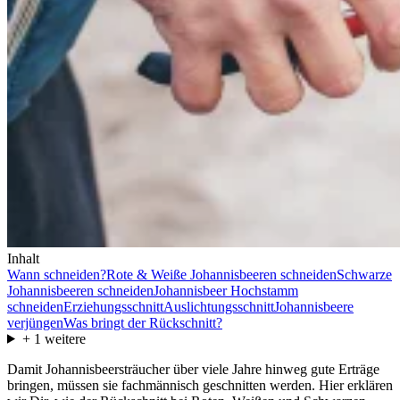
Inhalt
Wann schneiden?
Rote & Weiße Johannisbeeren schneiden
Schwarze
Johannisbeeren schneiden
Johannisbeer Hochstamm
schneiden
Erziehungsschnitt
Auslichtungsschnitt
Johannisbeere
verjüngen
Was bringt der Rückschnitt?
+
1
weitere
Damit Johannisbeersträucher über viele Jahre hinweg gute Erträge
bringen, müssen sie fachmännisch geschnitten werden. Hier erklären