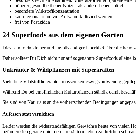
besonders reich an Vitaminen, Mineralstoffen & Spurenelemen
höherer gesundheitlicher Nutzen als andere Lebensmittel
besondere Wirkstoffkonzentration
kann regional ohne viel Aufwand kultiviert werden
frei von Pestiziden
24 Superfoods aus dem eigenen Garten
Dies ist nur ein kleiner und unvollständiger Überblick über die heimi
Daher solltest Du Dich nicht nur auf sogenannte Superfoods alleine 
Unkräuter & Wildpflanzen mit Superkräften
Viele tolle Vitalstofflieferanten müssen keineswegs aufwendig gepf
Während Du bei empfindlichen Kulturpflanzen ständig damit beschäfti
Sie sind von Natur aus an die vorherrschenden Bedingungen angepasst
Aufessen statt vernichten
Leider werden die widerstandsfähigen Gewächse heute von vielen Hobb
befinden sich gerade unter den Unkräutern neben zahlreichen schmac