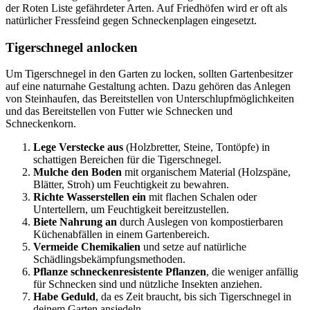
der Roten Liste gefährdeter Arten. Auf Friedhöfen wird er oft als
natürlicher Fressfeind gegen Schneckenplagen eingesetzt.
Tigerschnegel anlocken
Um Tigerschnegel in den Garten zu locken, sollten Gartenbesitzer
auf eine naturnahe Gestaltung achten. Dazu gehören das Anlegen
von Steinhaufen, das Bereitstellen von Unterschlupfmöglichkeiten
und das Bereitstellen von Futter wie Schnecken und
Schneckenkorn.
Lege Verstecke aus
(Holzbretter, Steine, Tontöpfe) in
schattigen Bereichen für die Tigerschnegel.
Mulche den Boden
mit organischem Material (Holzspäne,
Blätter, Stroh) um Feuchtigkeit zu bewahren.
Richte Wasserstellen ein
mit flachen Schalen oder
Untertellern, um Feuchtigkeit bereitzustellen.
Biete Nahrung an
durch Auslegen von kompostierbaren
Küchenabfällen in einem Gartenbereich.
Vermeide Chemikalien
und setze auf natürliche
Schädlingsbekämpfungsmethoden.
Pflanze schneckenresistente Pflanzen
, die weniger anfällig
für Schnecken sind und nützliche Insekten anziehen.
Habe Geduld
, da es Zeit braucht, bis sich Tigerschnegel in
deinem Garten ansiedeln.