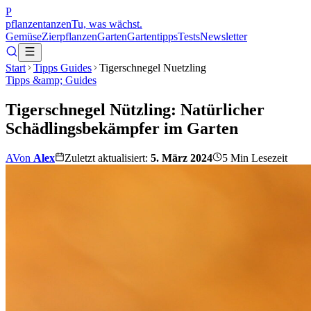
P
pflanzentanzen
Tu, was wächst.
Gemüse
Zierpflanzen
Garten
Gartentipps
Tests
Newsletter
Start
Tipps Guides
Tigerschnegel Nuetzling
Tipps &amp; Guides
Tigerschnegel Nützling: Natürlicher
Schädlingsbekämpfer im Garten
A
Von
Alex
Zuletzt aktualisiert:
5. März 2024
5
Min Lesezeit