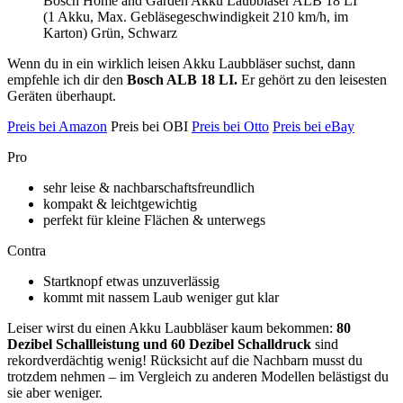
Bosch Home and Garden Akku Laubbläser ALB 18 LI
(1 Akku, Max. Gebläsegeschwindigkeit 210 km/h, im
Karton) Grün, Schwarz
Wenn du in ein wirklich leisen Akku Laubbläser suchst, dann
empfehle ich dir den
Bosch ALB 18 LI.
Er gehört zu den leisesten
Geräten überhaupt.
Preis bei Amazon
Preis bei OBI
Preis bei Otto
Preis bei eBay
Pro
sehr leise & nachbarschaftsfreundlich
kompakt & leichtgewichtig
perfekt für kleine Flächen & unterwegs
Contra
Startknopf etwas unzuverlässig
kommt mit nassem Laub weniger gut klar
Leiser wirst du einen Akku Laubbläser kaum bekommen:
80
Dezibel Schallleistung und 60 Dezibel Schalldruck
sind
rekordverdächtig wenig! Rücksicht auf die Nachbarn musst du
trotzdem nehmen – im Vergleich zu anderen Modellen belästigst du
sie aber weniger.