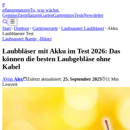
P
pflanzentanzen
Tu, was wächst.
Gemüse
Zierpflanzen
Garten
Gartentipps
Tests
Newsletter
Start
Outdoor
Gartengeraete
Laubsauger Laubblaser
Akku
Laubblaeser Test
Laubsauger &amp; -Bläser
Laubbläser mit Akku im Test 2026: Das
können die besten Laubgebläse ohne
Kabel
A
Von
Alex
Zuletzt aktualisiert:
25. September 2025
11
Min
Lesezeit