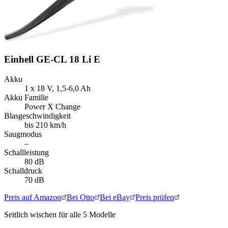
Einhell GE-CL 18 Li E
Akku
1 x 18 V, 1,5-6,0 Ah
Akku Familie
Power X Change
Blasgeschwindigkeit
bis 210 km/h
Saugmodus
–
Schallleistung
80 dB
Schalldruck
70 dB
Preis auf Amazon
Bei Otto
Bei eBay
Preis prüfen
Seitlich wischen für alle
5
Modelle