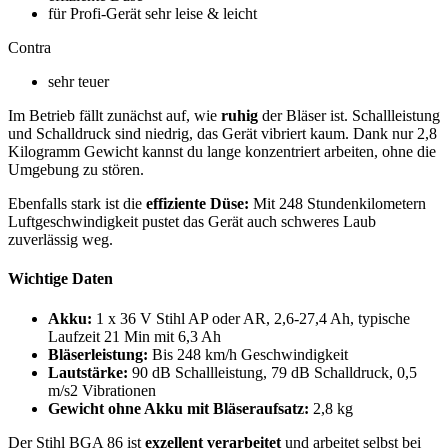
für Profi-Gerät sehr leise & leicht
Contra
sehr teuer
Im Betrieb fällt zunächst auf, wie
ruhig
der Bläser ist. Schallleistung
und Schalldruck sind niedrig, das Gerät vibriert kaum. Dank nur 2,8
Kilogramm Gewicht kannst du lange konzentriert arbeiten, ohne die
Umgebung zu stören.
Ebenfalls stark ist die
effiziente Düse:
Mit 248 Stundenkilometern
Luftgeschwindigkeit pustet das Gerät auch schweres Laub
zuverlässig weg.
Wichtige Daten
Akku:
1 x 36 V Stihl AP oder AR, 2,6-27,4 Ah, typische
Laufzeit 21 Min mit 6,3 Ah
Bläserleistung:
Bis 248 km/h Geschwindigkeit
Lautstärke:
90 dB Schallleistung, 79 dB Schalldruck, 0,5
m/s2 Vibrationen
Gewicht ohne Akku mit Bläseraufsatz:
2,8 kg
Der Stihl BGA 86 ist
exzellent verarbeitet
und arbeitet selbst bei