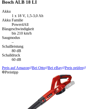
Bosch ALB 18 LI
Akku
1 x 18 V, 1,5-3,0 Ah
Akku Familie
Power4All
Blasgeschwindigkeit
bis 210 km/h
Saugmodus
–
Schallleistung
80 dB
Schalldruck
60 dB
Preis auf Amazon
Bei Otto
Bei eBay
Preis prüfen
Preistipp