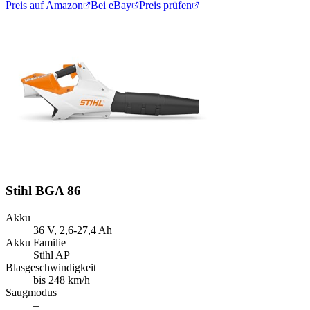
Preis auf Amazon
Bei eBay
Preis prüfen
Stihl BGA 86
Akku
36 V, 2,6-27,4 Ah
Akku Familie
Stihl AP
Blasgeschwindigkeit
bis 248 km/h
Saugmodus
–