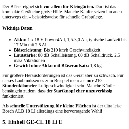
Der Bläser eignet sich
vor allem für Kleingärten.
Dort ist das
kompakte Gerät eine große Hilfe. Manche Käufer setzen ihn auch
unterwegs ein – beispielsweise für schnelle Grabpflege.
Wichtige Daten
Akku:
1 x 18 V Power4All, 1,5-3,0 Ah, typische Laufzeit bis
17 Min mit 2,5 Ah
Bläserleistung:
Bis 210 km/h Geschwindigkeit
Lautstärke:
80 dB Schallleistung, 60 dB Schalldruck, 2,5
m/s2 Vibrationen
Gewicht ohne Akku mit Bläseraufsatz:
1,8 kg
Für größere Herausforderungen ist das Gerät aber zu schwach. Für
nasses Laub müssen es zum Beispiel mehr als
nur 210
Stundenkilometer
Luftgeschwindigkeit sein. Manche Käufer
bemängeln zudem, dass der
Startknopf eher unzuverlässig
funktioniert.
Als
schnelle Unterstützung für kleine Flächen
ist der ultra leise
Bosch ALB 18 LI allerdings eine hervorragende Wahl!
5. Einhell GE-CL 18 Li E