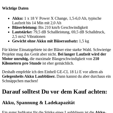
Wichtige Daten
Akku:
1 x 18 V Power X Change, 1,5-6,0 Ah, typische
Laufzeit bis 14 Min mit 2,0 Ah
Bläserleistung:
Bis 210 km/h Geschwindigkeit
Lautstärke:
79,5 dB Schallleistung, 69,5 dB Schalldruck,
2,5 m/s2 Vibrationen
Gewicht ohne Akku mit Bläseraufsatz:
1,5 kg
Für kleine Einsatzgebiete ist der Bläser eine starke Wahl. Schwierige
Projekte mag das Gerät aber nicht.
Bei langer Laufzeit wird der
Motor unruhig,
die maximale Blasgeschwindigkeit von
210
Kilometern pro Stunde
ist eher gemächlich.
Deshalb empfehle ich den Einhell GE-CL 18 Li E vor allem als
Gelegenheits Akku Laubbläser.
Dann kannst du aber durchaus ein
Schnäppchen machen!
Darauf solltest Du vor dem Kauf achten:
Akku, Spannung & Ladekapazität
Ein guter Indikator für die Stärke eines Laubbläsers ist die
Akku-