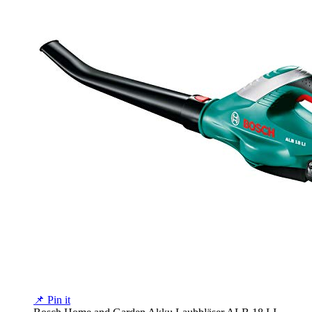
📌 Pin it