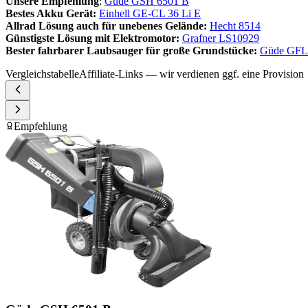
Unsere Empfehlung
:
Güde GSH 6501 B
Bestes Akku Gerät:
Einhell GE-CL 36 Li E
Allrad Lösung auch für unebenes Gelände:
Hecht 8514
Günstigste Lösung mit Elektromotor:
Grafner LS10929
Bester fahrbarer Laubsauger für große Grundstücke:
Güde GFL
Vergleichstabelle
Affiliate-Links — wir verdienen ggf. eine Provision
Empfehlung