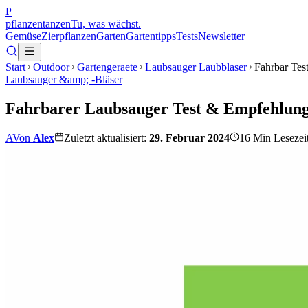
P
pflanzentanzen
Tu, was wächst.
Gemüse
Zierpflanzen
Garten
Gartentipps
Tests
Newsletter
Start
Outdoor
Gartengeraete
Laubsauger Laubblaser
Fahrbar Tes
Laubsauger &amp; -Bläser
Fahrbarer Laubsauger Test & Empfehlung
A
Von
Alex
Zuletzt aktualisiert:
29. Februar 2024
16
Min Lesezei