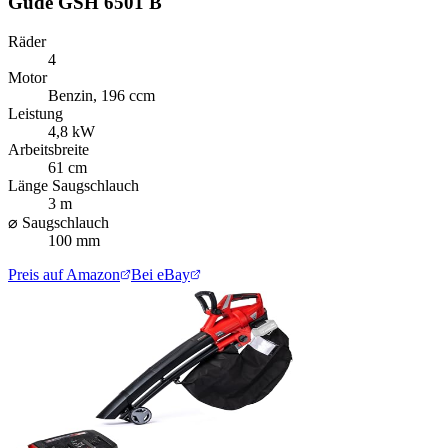
Güde GSH 6501 B
Räder
4
Motor
Benzin, 196 ccm
Leistung
4,8 kW
Arbeitsbreite
61 cm
Länge Saugschlauch
3 m
⌀ Saugschlauch
100 mm
Preis auf Amazon
Bei eBay