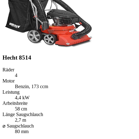
Hecht 8514
Räder
4
Motor
Benzin, 173 ccm
Leistung
4,4 kW
Arbeitsbreite
58 cm
Länge Saugschlauch
2,7 m
⌀ Saugschlauch
80 mm