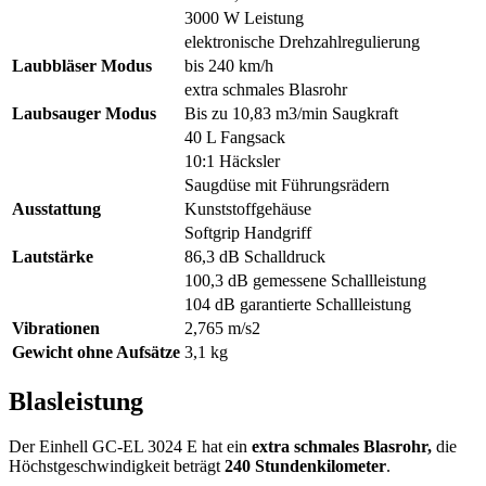
3000 W Leistung
elektronische Drehzahlregulierung
Laubbläser Modus
bis 240 km/h
extra schmales Blasrohr
Laubsauger Modus
Bis zu 10,83 m3/min Saugkraft
40 L Fangsack
10:1 Häcksler
Saugdüse mit Führungsrädern
Ausstattung
Kunststoffgehäuse
Softgrip Handgriff
Lautstärke
86,3 dB Schalldruck
100,3 dB gemessene Schallleistung
104 dB garantierte Schallleistung
Vibrationen
2,765 m/s2
Gewicht ohne Aufsätze
3,1 kg
Blasleistung
Der Einhell GC-EL 3024 E hat ein
extra schmales Blasrohr,
die
Höchstgeschwindigkeit beträgt
240 Stundenkilometer
.