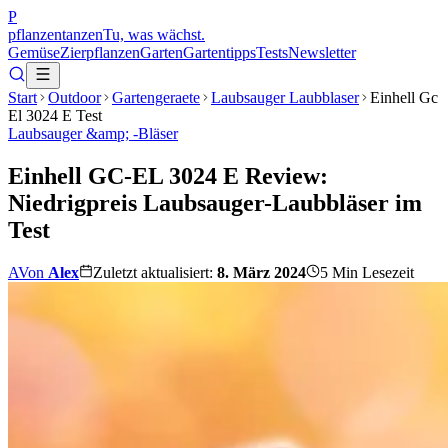
P
pflanzentanzen
Tu, was wächst.
Gemüse
Zierpflanzen
Garten
Gartentipps
Tests
Newsletter
Start
Outdoor
Gartengeraete
Laubsauger Laubblaser
Einhell Gc
El 3024 E Test
Laubsauger &amp; -Bläser
Einhell GC-EL 3024 E Review:
Niedrigpreis Laubsauger-Laubbläser im
Test
A
Von
Alex
Zuletzt aktualisiert:
8. März 2024
5
Min Lesezeit