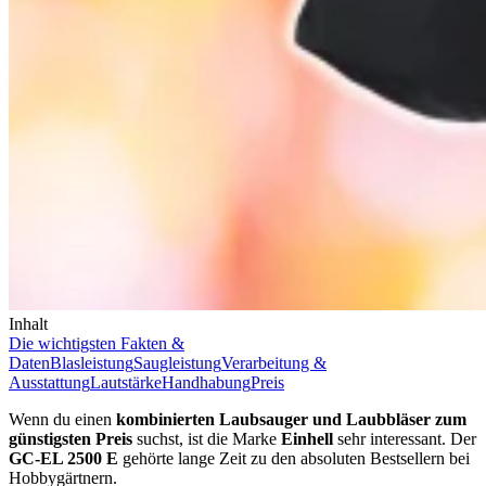
Inhalt
Die wichtigsten Fakten &
Daten
Blasleistung
Saugleistung
Verarbeitung &
Ausstattung
Lautstärke
Handhabung
Preis
Wenn du einen
kombinierten Laubsauger und Laubbläser zum
günstigsten Preis
suchst, ist die Marke
Einhell
sehr interessant. Der
GC-EL 2500 E
gehörte lange Zeit zu den absoluten Bestsellern bei
Hobbygärtnern.