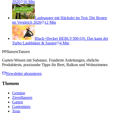
2026
16
Min
Laubsauger mit Häcksler im Test: Die Besten
im Vergleich 2026
12
Min
Black+Decker BEBLV300-QS: Das kann der
Turbo Laubbläser & Sauger
4
Min
P
PflanzenTanzen
Garten-Wissen mit Substanz. Fundierte Anleitungen, ehrliche
Produkttests, praxisnahe Tipps für Beet, Balkon und Wohnzimmer.
Newsletter abonnieren
Themen
Gemüse
Zierpflanzen
Garten
Gartentipps
Tests