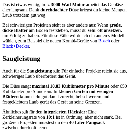
Das ist etwas wenig, trotz
3000 Watt Motor
arbeitet das Gebläse
eher langsam. Dank
durchdachter Düse
kriegst du kleine Mengen
Laub trotzdem gut weg.
Bei schwierigen Projekten sieht es aber anders aus: Wenn
große,
dicke Blätter
am Boden festkleben, musst du
sehr oft ansetzen,
um Erfolg zu haben. Für diese Fälle würde ich ein anderes Modell
wählen, zum Beispiel die neuen Kombi-Geräte von
Bosch
oder
Black+Decker
.
Saugleistung
Auch für die
Saugleistung
gilt: Für einfache Projekte reicht sie aus,
schwieriges Laub überfordert das Gerät.
Die Düse saugt
maximal 10,83 Kubikmeter pro Minute
oder 650
Kubikmeter pro Stunde an. In
kleinen Gärten mit wenigen
Blättern
kommst du gut damit zurecht, bei schwerem und
festgeklebtem Laub gerät das Gerät an seine Grenzen.
Ähnliches gilt für den
integrierten Häcksler:
Eine
Zerkleinerungsrate von
10:1
ist in Ordnung, aber nicht stark. Bei
größeren Projekten müsstest du den
40 Liter Fangsack
zwischendurch oft leeren.