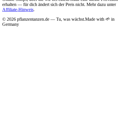
erhalten — für dich ändert sich der Preis nicht. Mehr dazu unter
Affiliate-Hinweis
.
©
2026
pflanzentanzen.de — Tu, was wächst.
Made with 🌱 in
Germany