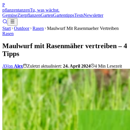
P
pflanzentanzen
Tu, was wächst.
Gemüse
Zierpflanzen
Garten
Gartentipps
Tests
Newsletter
Start
Outdoor
Rasen
Maulwurf Mit Rasenmaeher Vertreiben
Rasen
Maulwurf mit Rasenmäher vertreiben – 4
Tipps
A
Von
Alex
Zuletzt aktualisiert:
24. April 2024
4
Min Lesezeit