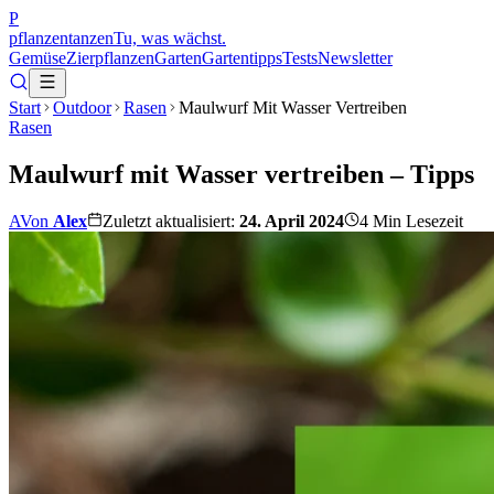
P
pflanzentanzen
Tu, was wächst.
Gemüse
Zierpflanzen
Garten
Gartentipps
Tests
Newsletter
Start
Outdoor
Rasen
Maulwurf Mit Wasser Vertreiben
Rasen
Maulwurf mit Wasser vertreiben – Tipps
A
Von
Alex
Zuletzt aktualisiert:
24. April 2024
4
Min Lesezeit