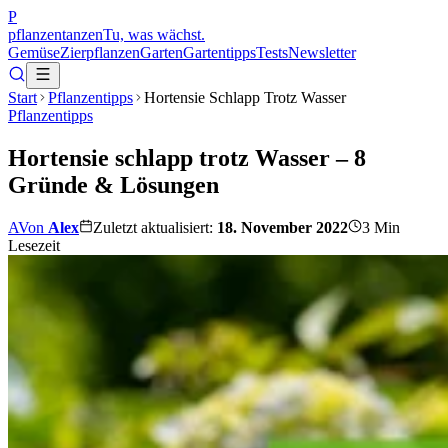
P
pflanzentanzen
Tu, was wächst.
Gemüse
Zierpflanzen
Garten
Gartentipps
Tests
Newsletter
Start
Pflanzentipps
Hortensie Schlapp Trotz Wasser
Pflanzentipps
Hortensie schlapp trotz Wasser – 8
Gründe & Lösungen
A
Von
Alex
Zuletzt aktualisiert:
18. November 2022
3
Min
Lesezeit