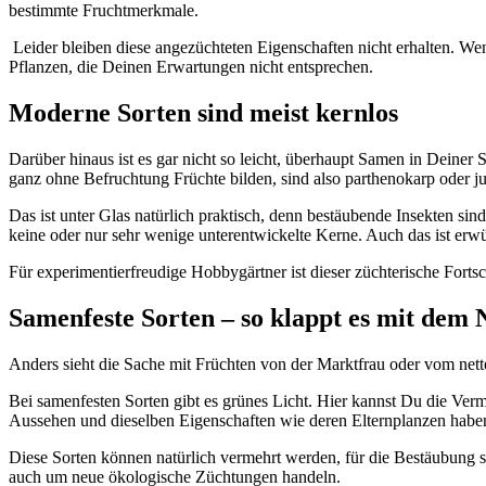
bestimmte Fruchtmerkmale.
Leider bleiben diese angezüchteten Eigenschaften nicht erhalten. We
Pflanzen, die Deinen Erwartungen nicht entsprechen.
Moderne Sorten sind meist kernlos
Darüber hinaus ist es gar nicht so leicht, überhaupt Samen in Deine
ganz ohne Befruchtung Früchte bilden, sind also parthenokarp oder ju
Das ist unter Glas natürlich praktisch, denn bestäubende Insekten sin
keine oder nur sehr wenige unterentwickelte Kerne. Auch das ist erw
Für experimentierfreudige Hobbygärtner ist dieser züchterische Forts
Samenfeste Sorten – so klappt es mit dem
Anders sieht die Sache mit Früchten von der Marktfrau oder vom nette
Bei samenfesten Sorten gibt es grünes Licht. Hier kannst Du die Ve
Aussehen und dieselben Eigenschaften wie deren Elternplanzen habe
Diese Sorten können natürlich vermehrt werden, für die Bestäubung 
auch um neue ökologische Züchtungen handeln.