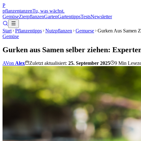
P
pflanzentanzen
Tu, was wächst.
Gemüse
Zierpflanzen
Garten
Gartentipps
Tests
Newsletter
Start
Pflanzentipps
Nutzpflanzen
Gemuese
Gurken Aus Samen Z
Gemüse
Gurken aus Samen selber ziehen: Experten
A
Von
Alex
Zuletzt aktualisiert:
25. September 2025
9
Min Leseze