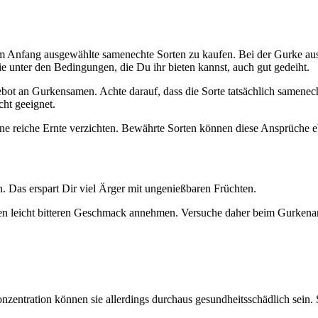
am Anfang ausgewählte samenechte Sorten zu kaufen. Bei der Gurke a
sie unter den Bedingungen, die Du ihr bieten kannst, auch gut gedeiht.
ebot an Gurkensamen. Achte darauf, dass die Sorte tatsächlich samene
cht geeignet.
ine reiche Ernte verzichten. Bewährte Sorten können diese Ansprüche e
n. Das erspart Dir viel Ärger mit ungenießbaren Früchten.
 einen leicht bitteren Geschmack annehmen. Versuche daher beim Gurken
zentration können sie allerdings durchaus gesundheitsschädlich sein. S