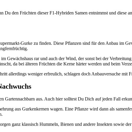
nn Du den Früchten dieser F1-Hybriden Samen entnimmst und diese anba
r Supermarkt-Gurke zu finden. Diese Pflanzen sind für den Anbau im Ge
ngfernfrüchtig.
d im Gewächshaus rar und auch der Wind, der sonst bei der Verbreitung 
ünscht, da bei älteren Früchten die Kerne härter werden und beim Ver
chritt allerdings weniger erfreulich, schlagen doch Anbauversuche mit
 Nachwuchs
n Gartennachbarn aus. Auch hier solltest Du Dich auf jeden Fall erkun
rmehrung aus Gurkenkernen wagen. Eine Pflanze wird dann als samenfes
n.
sorgen ganz klassisch Hummeln, Bienen und andere Insekten sowie der 