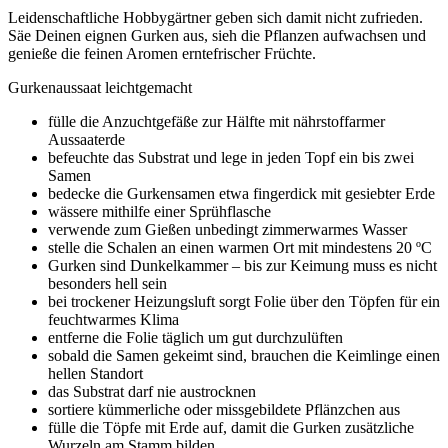
Leidenschaftliche Hobbygärtner geben sich damit nicht zufrieden.
Säe Deinen eignen Gurken aus, sieh die Pflanzen aufwachsen und
genieße die feinen Aromen erntefrischer Früchte.
Gurkenaussaat leichtgemacht
fülle die Anzuchtgefäße zur Hälfte mit nährstoffarmer
Aussaaterde
befeuchte das Substrat und lege in jeden Topf ein bis zwei
Samen
bedecke die Gurkensamen etwa fingerdick mit gesiebter Erde
wässere mithilfe einer Sprühflasche
verwende zum Gießen unbedingt zimmerwarmes Wasser
stelle die Schalen an einen warmen Ort mit mindestens 20 ºC
Gurken sind Dunkelkammer – bis zur Keimung muss es nicht
besonders hell sein
bei trockener Heizungsluft sorgt Folie über den Töpfen für ein
feuchtwarmes Klima
entferne die Folie täglich um gut durchzulüften
sobald die Samen gekeimt sind, brauchen die Keimlinge einen
hellen Standort
das Substrat darf nie austrocknen
sortiere kümmerliche oder missgebildete Pflänzchen aus
fülle die Töpfe mit Erde auf, damit die Gurken zusätzliche
Wurzeln am Stamm bilden