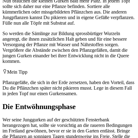
Nun brauchen die kleinen Gurken bald mehr Platz. In jedem Topf
sollte sich daher nur eine Pflanze befinden. Sortiere alle
kümmerlichen oder missgebildeten Pflänzchen aus. Die anderen
Jungpflanzen kannst Du pikieren und in eigene Gefäße verpflanzen.
Fülle nun alle Töpfe mit Substrat auf.
So werden die Sämlinge zur Bildung sprossbürtiger Wurzeln
angeregt, die ihnen zusätzlichen Halt geben und für eine bessere
Versorgung der Pflanze mit Wasser und Nährstoffen sorgen.
Vergrößere die Abstände zwischen den Pflanzgefäßen, damit die
jungen Gurken einander bei ihrer Entwicklung nicht in die Quere
kommen.
Mein Tipp
Pflanzgefäße, die sich in der Erde zersetzen, haben den Vorteil, dass
Du die Pflänzchen später nicht pikieren musst. Lege in diesem Fall
in jeden Topf nur einen Gurkensamen.
Die Entwöhnungsphase
Wer seine Junggurken auf der geschützten Fensterbank
herangezogen hat, sollte sie vorsichtig an die raueren Bedingungen
im Freiland gewöhnen, bevor er sie in den Garten entlässt. Bringe
die Pflanzen an sonnigen Tagen stundenweise ins Freie. Stelle die