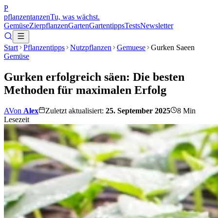
P
pflanzentanzen
Tu, was wächst.
Gemüse
Zierpflanzen
Garten
Gartentipps
Tests
Newsletter
Start
Pflanzentipps
Nutzpflanzen
Gemuese
Gurken Saeen
Gemüse
Gurken erfolgreich säen: Die besten
Methoden für maximalen Erfolg
A
Von
Alex
Zuletzt aktualisiert:
25. September 2025
8
Min
Lesezeit