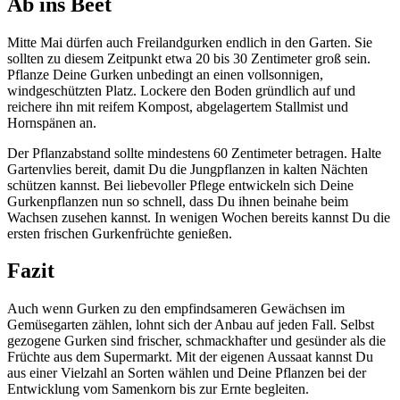
Ab ins Beet
Mitte Mai dürfen auch Freilandgurken endlich in den Garten. Sie
sollten zu diesem Zeitpunkt etwa 20 bis 30 Zentimeter groß sein.
Pflanze Deine Gurken unbedingt an einen vollsonnigen,
windgeschützten Platz. Lockere den Boden gründlich auf und
reichere ihn mit reifem Kompost, abgelagertem Stallmist und
Hornspänen an.
Der Pflanzabstand sollte mindestens 60 Zentimeter betragen. Halte
Gartenvlies bereit, damit Du die Jungpflanzen in kalten Nächten
schützen kannst. Bei liebevoller Pflege entwickeln sich Deine
Gurkenpflanzen nun so schnell, dass Du ihnen beinahe beim
Wachsen zusehen kannst. In wenigen Wochen bereits kannst Du die
ersten frischen Gurkenfrüchte genießen.
Fazit
Auch wenn Gurken zu den empfindsameren Gewächsen im
Gemüsegarten zählen, lohnt sich der Anbau auf jeden Fall. Selbst
gezogene Gurken sind frischer, schmackhafter und gesünder als die
Früchte aus dem Supermarkt. Mit der eigenen Aussaat kannst Du
aus einer Vielzahl an Sorten wählen und Deine Pflanzen bei der
Entwicklung vom Samenkorn bis zur Ernte begleiten.