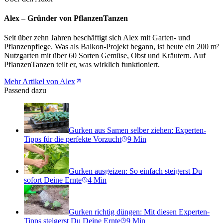
Alex – Gründer von PflanzenTanzen
Seit über zehn Jahren beschäftigt sich Alex mit Garten- und
Pflanzenpflege. Was als Balkon-Projekt begann, ist heute ein 200 m²
Nutzgarten mit über 60 Sorten Gemüse, Obst und Kräutern. Auf
PflanzenTanzen teilt er, was wirklich funktioniert.
Mehr Artikel von Alex
Passend dazu
Gurken aus Samen selber ziehen: Experten-
Tipps für die perfekte Vorzucht
9
Min
Gurken ausgeizen: So einfach steigerst Du
sofort Deine Ernte
4
Min
Gurken richtig düngen: Mit diesen Experten-
Tipps steigerst Du Deine Ernte
9
Min