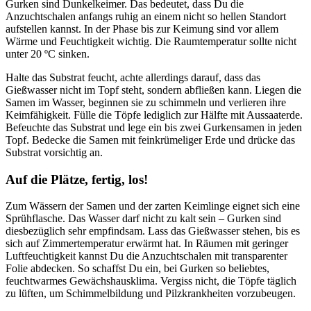
Gurken sind Dunkelkeimer. Das bedeutet, dass Du die
Anzuchtschalen anfangs ruhig an einem nicht so hellen Standort
aufstellen kannst. In der Phase bis zur Keimung sind vor allem
Wärme und Feuchtigkeit wichtig. Die Raumtemperatur sollte nicht
unter 20 ºC sinken.
Halte das Substrat feucht, achte allerdings darauf, dass das
Gießwasser nicht im Topf steht, sondern abfließen kann. Liegen die
Samen im Wasser, beginnen sie zu schimmeln und verlieren ihre
Keimfähigkeit. Fülle die Töpfe lediglich zur Hälfte mit Aussaaterde.
Befeuchte das Substrat und lege ein bis zwei Gurkensamen in jeden
Topf. Bedecke die Samen mit feinkrümeliger Erde und drücke das
Substrat vorsichtig an.
Auf die Plätze, fertig, los!
Zum Wässern der Samen und der zarten Keimlinge eignet sich eine
Sprühflasche. Das Wasser darf nicht zu kalt sein – Gurken sind
diesbezüglich sehr empfindsam. Lass das Gießwasser stehen, bis es
sich auf Zimmertemperatur erwärmt hat. In Räumen mit geringer
Luftfeuchtigkeit kannst Du die Anzuchtschalen mit transparenter
Folie abdecken. So schaffst Du ein, bei Gurken so beliebtes,
feuchtwarmes Gewächshausklima. Vergiss nicht, die Töpfe täglich
zu lüften, um Schimmelbildung und Pilzkrankheiten vorzubeugen.