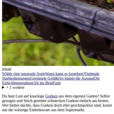
Inhalt
Wähle eine passende Sorte
Wann kann es losgehen?
Optimale
Startbedingungen
Geeignete Gefäße
So klappt die Aussaat
Die
Entwöhnungsphase
Ab ins Beet
Fazit
+
1
weitere
Du hast Lust auf knackige
Gurken
aus dem eigenen Garten? Selbst
gezogen und frisch geerntet schmecken Gurken einfach am besten.
Wer bisher dachte, dass Gurken doch eher geschmacklos sind, kennt
nur die wässrige Einheitsware aus dem Supermarkt.