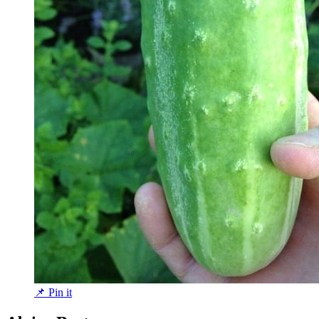
📌 Pin it