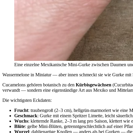
Eine einzelne Mexikanische Mini-Gurke zwischen Daumen und Z
Wassermelone in Miniatur — aber innen schmeckt sie wie Gurke mit S
Cucamelons gehören botanisch zu den
Kürbisgewächsen
(Cucurbitac
verwandt — sondern eine eigenständige Art aus Mexiko und Mittelame
Die wichtigsten Eckdaten:
Frucht
: traubengroß (2–3 cm), hellgrün-marmoriert wie eine 
Geschmack
: Gurke mit einem Spritzer Limette, leicht säuerlich
Wuchs
: kletternde Ranke, 2–3 m lang pro Saison, klettert wie
Blüte
: gelbe Mini-Blüten, getrenntgeschlechtlich auf einer Pfla
Wurzel
: dahlienartige Knollen — anders als bei Gurken — die