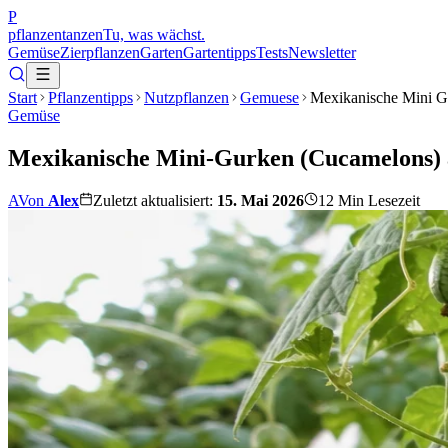
P
pflanzentanzen
Tu, was wächst.
Gemüse
Zierpflanzen
Garten
Gartentipps
Tests
Newsletter
Start
Pflanzentipps
Nutzpflanzen
Gemuese
Mexikanische Mini 
Gemüse
Mexikanische Mini-Gurken (Cucamelons) a
A
Von
Alex
Zuletzt aktualisiert:
15. Mai 2026
12
Min Lesezeit