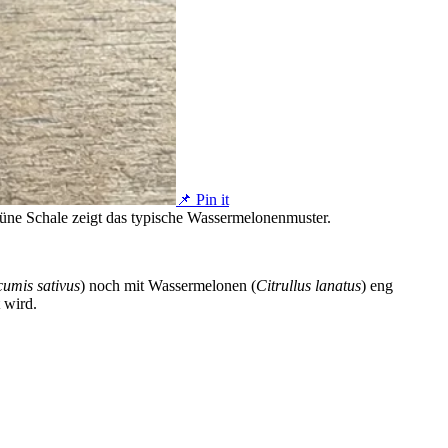
📌 Pin it
üne Schale zeigt das typische Wassermelonenmuster.
umis sativus
) noch mit Wassermelonen (
Citrullus lanatus
) eng
 wird.