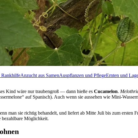
 Rankhilfe
Anzucht aus Samen
Auspflanzen und Pflege
Ernten und Lag
ses Kind wäre nur traubengroß — dann hieße es
Cucamelon
.
Melothri
ssermelone“ auf Spanisch). Auch wenn sie aussehen wie Mini-Wasser
, wenn man sie richtig behandelt, und liefert ab Mitte Juli bis zum ers
e bezahlbare Möglichkeit.
lohnen